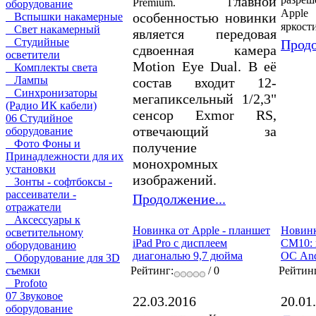
лавной
Premium. Г
оборудование
Apple
особенностью новинки
Вспышки накамерные
яркости
Свет накамерный
является передовая
Студийные
Продо
сдвоенная камера
осветители
Motion Eye Dual. В её
Комплекты света
Лампы
состав входит 12-
Синхронизаторы
мегапиксельный 1/2,3"
(Радио ИК кабели)
сенсор Exmor RS,
06 Студийное
отвечающий за
оборудование
Фото Фоны и
получение
Принадлежности для их
монохромных
установки
изображений.
Зонты - софтбоксы -
рассеиватели -
Продолжение...
отражатели
Аксессуары к
Новинка от Apple - планшет
Новинк
осветительному
iPad Pro с дисплеем
CM10: 
оборудованию
диагональю 9,7 дюйма
ОС And
Оборудование для 3D
съемки
Рейтинг:
/ 0
Рейтин
Profoto
07 Звуковое
22.03.2016
20.01
оборудование