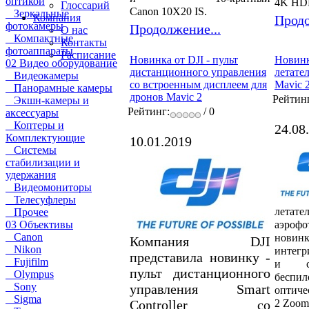
оптикой
4K HDR
Глоссарий
Canon 10X20 IS.
Зеркальные
Компания
Продо
фотокамеры
Продолжение...
О нас
Компактные
Контакты
фотоаппараты
Расписание
Новинка от DJI - пульт
Новинк
02 Видео оборудование
дистанционного управления
летате
Видеокамеры
со встроенным дисплеем для
Mavic 
Панорамные камеры
дронов Mavic 2
Рейтин
Экшн-камеры и
Рейтинг:
/ 0
аксессуары
Коптеры и
24.08
Комплектующие
10.01.2019
Системы
стабилизации и
удержания
Видеомониторы
Телесуфлеры
летате
Прочее
аэроф
03 Объективы
Canon
новин
Компания DJI
Nikon
интегр
представила новинку -
Fujifilm
и ск
пульт дистанционного
Olympus
бесп
Sony
управления Smart
оптиче
Sigma
Controller со
2 Zoom