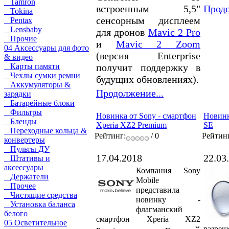
Tamron
встроенным 5,5"
Продо
Tokina
сенсорным дисплеем
Pentax
Lensbaby
для дронов
Mavic 2 Pro
Прочие
и
Mavic 2 Zoom
04 Аксессуары для фото
(версия Enterprise
& видео
получит поддержку в
Карты памяти
Чехлы сумки ремни
будущих обновлениях).
Аккумуляторы &
Продолжение...
зарядки
Батарейные блоки
Фильтры
Новинка от Sony - смартфон
Новинк
Бленды
Xperia XZ2 Premium
SE
Переходные кольца &
Рейтинг:
/ 0
Рейтин
конвертеры
Пульты ДУ
17.04.2018
22.03
Штативы и
аксессуары
Компания Sony
Держатели
Mobile
Прочее
представила
Чистящие средства
новинку -
Установка баланса
флагманский
белого
смартфон Xperia XZ2
05 Осветительное
разреш