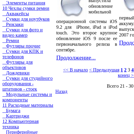
выпустила
Элементы питания
обновление
10 Чехлы сумки ремни
мобильной
Аквакейсы
первы
Сумки для ноутбуков
операционной системы iOS
акку
Рюкзаки
9.2 для iPhone, iPad и iPod
выпуск
Сумки для фото и
touch. Это второе крупное
2007 го
видео камер
обновление iOS 9 после ее
Ремни
Продо
первоначального релиза в
Футляры прочие
сентябре.
Сумки для КПК и
Продолжение...
телефонов
Футляры для
объективов
<< В начало
< Предыдущая
1
2
3
4
Дождевики
конец 
Сумки для студийного
оборудования -
Всего 21 - 30
штативов - стоек
Назад
Модульные системы и
компоненты
11 Расходные материалы
Бумага
Картриджи
12 Компьютерная
техника
Периферийные