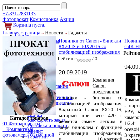
+7-831-2831133
Фотопрокат
Комиссионка
Акции
Корзина пуста.
Главная страница
Новости
Гаджеты
Обзоры
Новинки от Canon - бинокли
Новинк
Фотоаппараты
8X20 IS и 10X20 IS со
с 4K H
Объективы
стабилизацией изображения
Фильтры
Рейтин
Новости
Рейтинг:
/ 0
Фото и видео
04.09
Гаджеты
20.09.2019
Аксессуары
Компания
Слухи
Canon
Новости компании
представила
Услуги
Прокат фототехники
новинки - бинокли со
Компан
Выкуп и реализация
стабилизацией изображения,
-
порт
Покупателям
8-кратный Canon 8X20 IS,
FPV, 
Акции
который при весе 420 г
камеро
Каталог товаров
Как сделать заказ
является самым легким в
1/2,4
01 Фотоаппараты
Доставка и оплата
мире биноклем с функцией
осевой
Компактные
Кредит
стабилизации изображения,
фотокамеры со сменной
3-крат
Гарантии
и 10-кратный