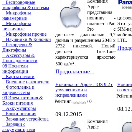
Компания
Беспроводные
Apple
микрофоны & системы
представила
Микрофоны
новинку -
цифро
накамерные
планшет iPad
Это ус
Микрофоны
петличные
Pro с
SIM-ка
Микрофоны прочие
дисплеем диагональю 9,7
мобиль
Наушники & Колонки
дюйма и разрешением 2048 x
LTE.
Рекордеры &
2732 пикселей. Новый
Продо
Диктофоны
дисплей True-Tone
Аксессуары &
характеризуется яркостью
Принадлежности
2
500 кд/м
.
08 Носители
Продолжение...
информации
Карты памяти
Внешние накопители
Новинка от Apple - iOS 9.2 с
Новинка
Фотопленка и
улучшениями и
со вст
видеокассеты
исправлениями
Рейтин
09 Элем. питания &
Рейтинг:
/ 0
Блоки питания
08.12
Аккумуляторы
09.12.2015
Блоки питания
Зарядные устройства
Компания
Зарядки с
Apple
аккумуляторами