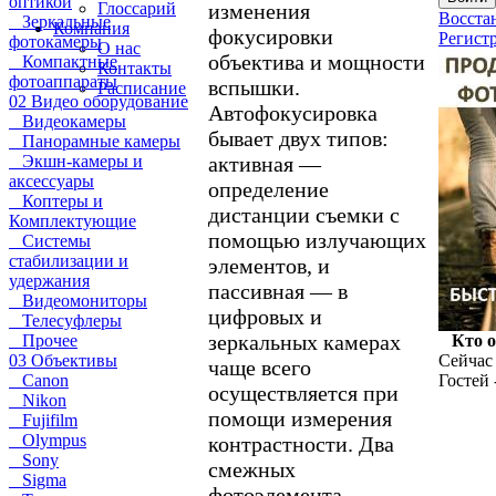
оптикой
изменения
Глоссарий
Восста
Зеркальные
Компания
фокусировки
Регист
фотокамеры
О нас
объектива и мощности
Компактные
Контакты
фотоаппараты
вспышки.
Расписание
02 Видео оборудование
Автофокусировка
Видеокамеры
бывает двух типов:
Панорамные камеры
активная —
Экшн-камеры и
аксессуары
определение
Коптеры и
дистанции съемки с
Комплектующие
помощью излучающих
Системы
стабилизации и
элементов, и
удержания
пассивная — в
Видеомониторы
цифровых и
Телесуфлеры
зеркальных камерах
Прочее
Кто 
03 Объективы
Сейчас 
чаще всего
Canon
Гостей 
осуществляется при
Nikon
помощи измерения
Fujifilm
Olympus
контрастности. Два
Sony
смежных
Sigma
фотоэлемента