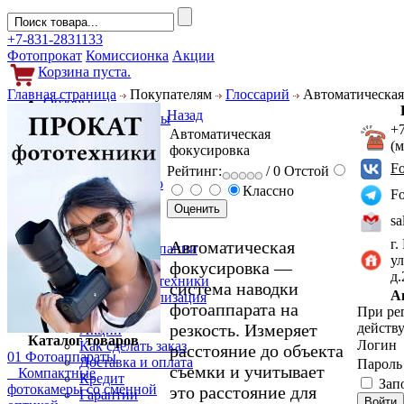
+7-831-2831133
Фотопрокат
Комиссионка
Акции
Корзина пуста.
Главная страница
Покупателям
Глоссарий
Автоматическая
Обзоры
Назад
Фотоаппараты
+
Автоматическая
Объективы
(
фокусировка
Фильтры
Новости
F
Рейтинг:
/ 0
Отстой
Фото и видео
Классно
F
Гаджеты
Аксессуары
sa
Слухи
г.
Автоматическая
Новости компании
ул
Услуги
фокусировка —
д
Прокат фототехники
система наводки
А
Выкуп и реализация
фотоаппарата на
При ре
Покупателям
резкость. Измеряет
действу
Акции
Каталог товаров
Логин
Как сделать заказ
расстояние до объекта
01 Фотоаппараты
Доставка и оплата
Парол
съемки и учитывает
Компактные
Кредит
Зап
фотокамеры со сменной
это расстояние для
Гарантии