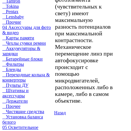
Tamron
(чувствительных к
Tokina
Pentax
свету) имеют
Lensbaby
максимальную
Прочие
разность потенциалов
04 Аксессуары для фото
при максимальной
& видео
Карты памяти
контрастности.
Чехлы сумки ремни
Механическое
Аккумуляторы &
перемещение линз при
зарядки
Батарейные блоки
автофокусировке
Фильтры
происходит с
Бленды
помощью
Переходные кольца &
микродвигателей,
конвертеры
Пульты ДУ
расположенных либо в
Штативы и
камере, либо в самом
аксессуары
объективе.
Держатели
Прочее
Чистящие средства
Назад
Установка баланса
белого
05 Осветительное