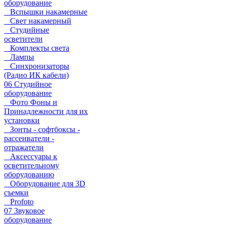
оборудование
Вспышки накамерные
Свет накамерный
Студийные
осветители
Комплекты света
Лампы
Синхронизаторы
(Радио ИК кабели)
06 Студийное
оборудование
Фото Фоны и
Принадлежности для их
установки
Зонты - софтбоксы -
рассеиватели -
отражатели
Аксессуары к
осветительному
оборудованию
Оборудование для 3D
съемки
Profoto
07 Звуковое
оборудование