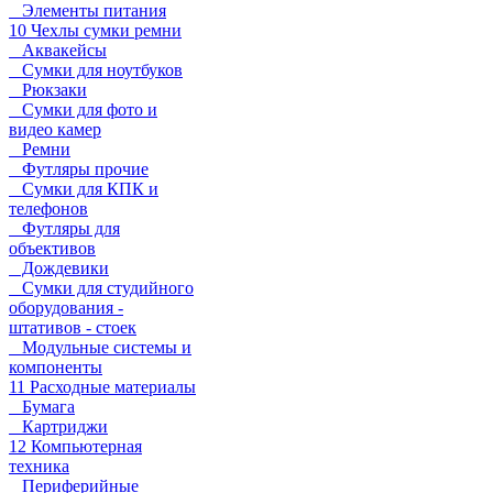
Элементы питания
10 Чехлы сумки ремни
Аквакейсы
Сумки для ноутбуков
Рюкзаки
Сумки для фото и
видео камер
Ремни
Футляры прочие
Сумки для КПК и
телефонов
Футляры для
объективов
Дождевики
Сумки для студийного
оборудования -
штативов - стоек
Модульные системы и
компоненты
11 Расходные материалы
Бумага
Картриджи
12 Компьютерная
техника
Периферийные