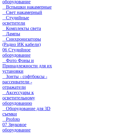
оборудование
Вспышки накамерные
Свет накамерный
Студийные
осветители
Комплекты света
Лампы
Синхронизаторы
(Радио ИК кабели)
06 Студийное
оборудование
Фото Фоны и
Принадлежности для их
установки
Зонты - софтбоксы -
рассеиватели -
отражатели
Аксессуары к
осветительному
оборудованию
Оборудование для 3D
съемки
Profoto
07 Звуковое
оборудование