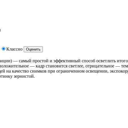
я
Классно
зиции) — самый простой и эффективный способ осветлить итого
 положительное — кадр становится светлее, отрицательное — тем
ей на качество снимков при ограниченном освещении, экспокор
артинку зернистой.