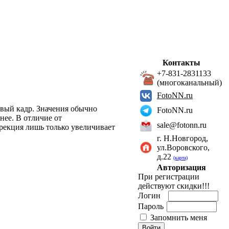
Контакты
+7-831-2831133
(многоканальный)
FotoNN.ru
вый кадр. Значения обычно
FotoNN.ru
нее. В отличие от
sale@fotonn.ru
рекция лишь только увеличивает
г. Н.Новгород,
ул.Воровского,
д.22
(карта)
Авторизация
При регистрации
действуют скидки!!!
Логин
Пароль
Запомнить меня