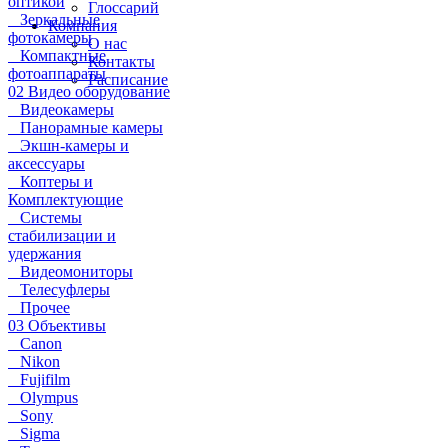
оптикой
Глоссарий
Зеркальные
Компания
фотокамеры
О нас
Компактные
Контакты
фотоаппараты
Расписание
02 Видео оборудование
Видеокамеры
Панорамные камеры
Экшн-камеры и
аксессуары
Коптеры и
Комплектующие
Системы
стабилизации и
удержания
Видеомониторы
Телесуфлеры
Прочее
03 Объективы
Canon
Nikon
Fujifilm
Olympus
Sony
Sigma