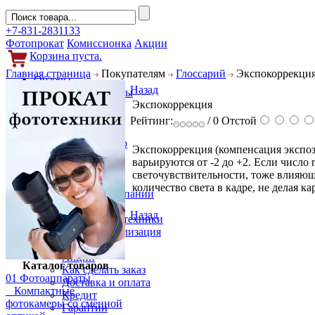
+7-831-2831133
Фотопрокат
Комиссионка
Акции
Корзина пуста.
Главная страница
Покупателям
Глоссарий
Экспокоррекци
Обзоры
Назад
Фотоаппараты
Экспокоррекция
Объективы
Фильтры
Рейтинг:
/ 0
Отстой
Новости
Фото и видео
Экспокоррекция (компенсация экспо
Гаджеты
варьируются от -2 до +2. Если число
Аксессуары
светочувствительности, тоже влияющ
Слухи
количество света в кадре, не делая к
Новости компании
Услуги
Назад
Прокат фототехники
Выкуп и реализация
Покупателям
Акции
Каталог товаров
Как сделать заказ
01 Фотоаппараты
Доставка и оплата
Компактные
Кредит
фотокамеры со сменной
Гарантии