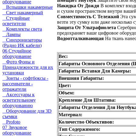
Вмещает Ноутбук
Защитите свой ноу
оборудование
Накидка От Дождя
В комплект входи
Вспышки накамерные
и сухим пространством внутри вашей
Свет накамерный
Совместимость С Тележкой
Эта сум
Студийные
везти эту сумку или даже несколько 
осветители
Защита От Ультрафиолета
Серебрис
Комплекты света
предохраняет ваше цифровое оборудо
Лампы
Водоотталкивающая
На ткань нане
Синхронизаторы
(Радио ИК кабели)
06 Студийное
Вес:
оборудование
Фото Фоны и
Габариты Основного Отделения (
Принадлежности для их
Габариты Вставки Для Камеры:
установки
Внешняя Габариты:
Зонты - софтбоксы -
рассеиватели -
Цвет:
отражатели
Объем:
Аксессуары к
Крепление Для Штатива:
осветительному
оборудованию
Габариты Отделения Для Ноутбука
Оборудование для 3D
Материал:
съемки
Количество Объективов:
Profoto
07 Звуковое
Тип Содержимого:
оборудование