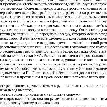
й проволоки, чтобы закрыть основное отделение. Мультизагрузч
ри переноске. Основная передняя дверца доступа открывается в
вери обеспечивают быстрый доступ к стратегически размещенн
рху позволяет быстро захватить наиболее часто используемое обо
льную сумку с 3 различными конфигурациями переноски. Благод
но носить либо как рюкзак для максимального комфорта, либо к
ку для полного доступа к снаряжению на ходу. Он также предла
атив (до серии 055), и переднюю насадку, которую можно разде
ных стоек. В нем также есть удобное для контрольно-пропускны
 высота торса, двойные нагрудные ремни и мягкий поясной реме
офессионального снаряжения и обеспечения оптимального комфо
 распределяет вес от плеч до талии и бедер, но также обеспечи
рной панели из сетки EVA. Рюкзак изготовлен из водоотталкив
 для достижения баланса легкого веса, уникального внешнего в
иление из гипалона, обрезки и съемники делают рюкзак сверхл
узки, чтобы обеспечить долгосрочную защиту большого количе
ождевым чехлом DuoFace, который обеспечивает дополнительную
наряжение в прохладном и сухом состоянии в течение всего дня.
ует требованиям, предъявляемым к ручной клади (из-за постоян
чика перед вылетом)
мка позволяет прикрепить к ней штатив снаружи.
е и простые в использовании разделители позволяют вам оптим
ие по размеру вашему оборудованию.