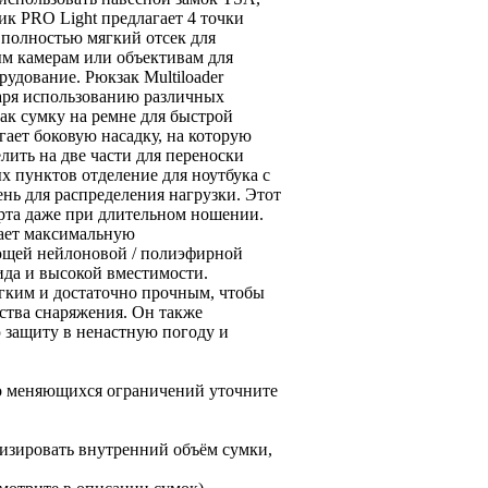
ик PRO Light предлагает 4 точки
 полностью мягкий отсек для
ым камерам или объективам для
рудование. Рюкзак Multiloader
аря использованию различных
ак сумку на ремне для быстрой
гает боковую насадку, на которую
лить на две части для переноски
х пунктов отделение для ноутбука с
нь для распределения нагрузки. Этот
рта даже при длительном ношении.
вает максимальную
ающей нейлоновой / полиэфирной
ида и высокой вместимости.
егким и достаточно прочным, чтобы
ства снаряжения. Он также
 защиту в ненастную погоду и
но меняющихся ограничений уточните
изировать внутренний объём сумки,