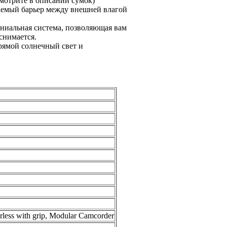
мотрите в описании сумок)
цаемый барьер между внешней влагой
ениальная система, позволяющая вам
снимается.
рямой солнечный свет и
ess with grip, Modular Camcorder