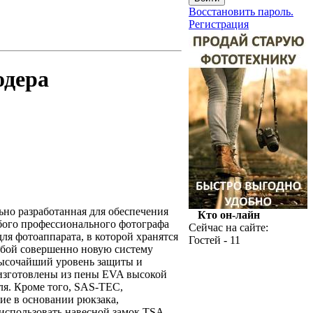
Восстановить пароль.
Регистрация
одера
льно разработанная для обеспечения
Кто он-лайн
бого профессионального фотографа
Сейчас на сайте:
ля фотоаппарата, в которой хранятся
Гостей - 11
собой совершенно новую систему
высочайший уровень защиты и
™ изготовлены из пены EVA высокой
ля. Кроме того, SAS-TEC,
ние в основании рюкзака,
использовать навесной замок TSA,