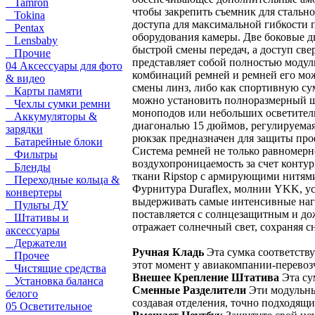
Tamron
чтобы закрепить съемник для стально
Tokina
доступа для максимальной гибкости п
Pentax
оборудования камеры. Две боковые д
Lensbaby
быстрой смены передач, а доступ све
Прочие
представляет собой полностью моду
04 Аксессуары для фото
комбинаций ремней и ремней его мож
& видео
смены линз, либо как спортивную сум
Карты памяти
можно установить полноразмерный шт
Чехлы сумки ремни
моноподов или небольших осветитель
Аккумуляторы &
диагональю 15 дюймов, регулируемая
зарядки
рюкзак предназначен для защиты пр
Батарейные блоки
Система ремней не только равномерно
Фильтры
воздухопроницаемость за счет конту
Бленды
ткани Ripstop с армирующими нитями
Переходные кольца &
Фурнитура Duraflex, молнии YKK, ус
конвертеры
выдерживать самые интенсивные нагр
Пульты ДУ
поставляется с солнцезащитным и д
Штативы и
отражает солнечный свет, сохраняя с
аксессуары
Держатели
Ручная Кладь
Эта сумка соответств
Прочее
этот момент у авиакомпании-перевоз
Чистящие средства
Внешее Крепление Штатива
Эта су
Установка баланса
Сменные Разделители
Эти модульны
белого
создавая отделения, точно подходящ
05 Осветительное