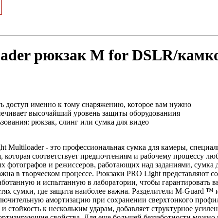
oader рюкзак M for DSLR/камк
ть доступ именно к тому снаряжению, которое вам нужно
печивает высочайший уровень защиты оборудованиия
ования: рюкзак, слинг или сумка для видео
ht Multiloader - это профессиональная сумка для камеры, специа
 которая соответствует предпочтениям и рабочему процессу лю
х фотографов и режиссеров, работающих над заданиями, сумка д
ажна в творческом процессе. Рюкзаки PRO Light представляют 
аботанную и испытанную в лаборатории, чтобы гарантировать 
астях сумки, где защита наиболее важна. Разделители M-Guard 
ключительную амортизацию при сохранении сверхтонкого профи
 и стойкость к нескольким ударам, добавляет структурное усиле
ртизирующие свойства. Для еще большей беззаботности можно 