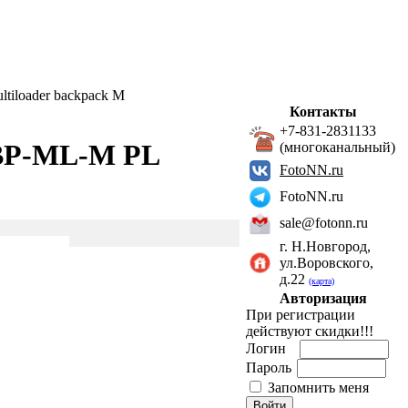
iloader backpack M
Контакты
+7-831-2831133
-BP-ML-M PL
(многоканальный)
FotoNN.ru
FotoNN.ru
sale@fotonn.ru
г. Н.Новгород,
ул.Воровского,
д.22
(карта)
Авторизация
При регистрации
действуют скидки!!!
Логин
Пароль
Запомнить меня