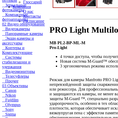
оптикой
Глоссарий
Зеркальные
Компания
фотокамеры
О нас
Компактные
Контакты
фотоаппараты
Расписание
02 Видео оборудование
PRO Light Multil
Видеокамеры
Панорамные камеры
Экшн-камеры и
MB PL2-BP-ML-M
аксессуары
Pro-Light
Коптеры и
Комплектующие
4 точки доступа, чтобы получи
Системы
Новая система M-Guard™ обес
стабилизации и
3 эргономичных режима использ
удержания
Видеомониторы
Телесуфлеры
Рюкзак для камеры Manfrotto PRO Lig
Прочее
непревзойденной защиты снаряжения,
03 Объективы
или режиссера. Для профессиональны
Canon
и защищаются их камеры, не менее в
Nikon
защиты M-Guard ™, специально разр
Fujifilm
ударопрочность, особенно в тех обл
Olympus
плотности, которая обеспечивает ис
Sony
вязкоупругая пена с эффектом памяти
Sigma
обеспечивающее дополнительные амо