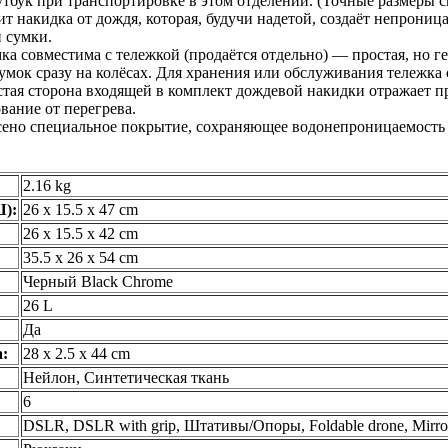
тбук при транспортировке в этом отделении. (Точные размеры с
т накидка от дождя, которая, будучи надетой, создаёт непрони
 сумки.
ка совместима с тележкой (продаётся отдельно) — простая, но г
сумок сразу на колёсах. Для хранения или обслуживания тележка 
тая сторона входящей в комплект дождевой накидки отражает п
вание от перегрева.
сено специальное покрытие, сохраняющее водонепроницаемость
2.16 kg
Ш):
26 x 15.5 x 47 cm
26 x 15.5 x 42 cm
35.5 x 26 x 54 cm
Черный Black Chrome
26 L
Да
:
28 x 2.5 x 44 cm
Нейлон, Синтетическая ткань
6
DSLR, DSLR with grip, Штативы/Опоры, Foldable drone, Mirrorl