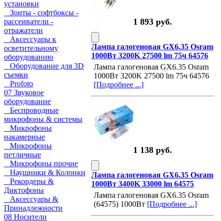
установки
Зонты - софтбоксы -
1 893 руб.
рассеиватели -
отражатели
Аксессуары к
Лампа галогеновая GX6.35 Osram
осветительному
1000Вт 3200K 27500 lm 75ч 64576
оборудованию
Оборудование для 3D
Лампа галогеновая GX6.35 Osram
съемки
1000Вт 3200K 27500 lm 75ч 64576
Profoto
[Подробнее ...]
07 Звуковое
оборудование
Беспроводные
микрофоны & системы
Микрофоны
накамерные
Микрофоны
1 138 руб.
петличные
Микрофоны прочие
Наушники & Колонки
Лампа галогеновая GX6.35 Osram
Рекордеры &
1000Вт 3400K 33000 lm 64575
Диктофоны
Лампа галогеновая GX6.35 Osram
Аксессуары &
(64575) 1000Вт
[Подробнее ...]
Принадлежности
08 Носители