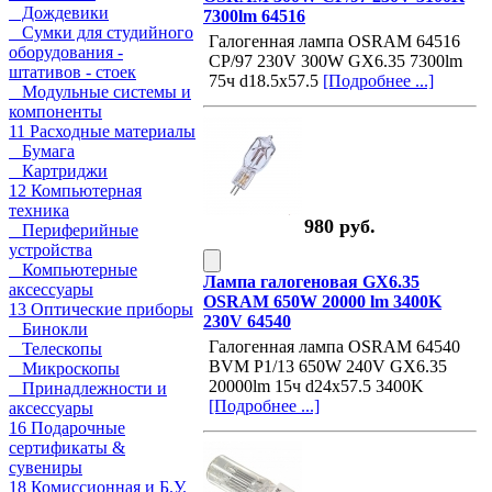
Дождевики
7300lm 64516
Сумки для студийного
Галогенная лампа OSRAM 64516
оборудования -
CP/97 230V 300W GX6.35 7300lm
штативов - стоек
75ч d18.5x57.5
[Подробнее ...]
Модульные системы и
компоненты
11 Расходные материалы
Бумага
Картриджи
12 Компьютерная
техника
980 руб.
Периферийные
устройства
Компьютерные
Лампа галогеновая GX6.35
аксессуары
OSRAM 650W 20000 lm 3400K
13 Оптические приборы
230V 64540
Бинокли
Галогенная лампа OSRAM 64540
Телескопы
BVM P1/13 650W 240V GX6.35
Микроскопы
20000lm 15ч d24x57.5 3400K
Принадлежности и
[Подробнее ...]
аксессуары
16 Подарочные
сертификаты &
сувениры
18 Комиссионная и Б.У.