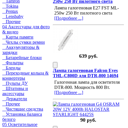
Tamron
250w 250 Вт пилотного света
Tokina
Лампа галогеновая E27 FST ML-
Pentax
250w 250 Вт пилотного света
Lensbaby
[Подробнее ...]
Прочие
04 Аксессуары для фото
& видео
Карты памяти
Чехлы сумки ремни
Аккумуляторы &
зарядки
639 руб.
Батарейные блоки
Фильтры
Бленды
Лампа галогеновая Falcon Eyes
Переходные кольца &
THL-C800D для DTR-800 14694
конвертеры
Галогенная лампа для осветителя
Пульты ДУ
DTR-800. Мощность 800 Вт.
Штативы и
[Подробнее ...]
аксессуары
Держатели
Прочее
Чистящие средства
Установка баланса
белого
90 руб.
05 Осветительное