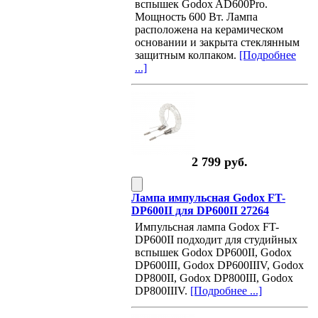
вспышек Godox AD600Pro.
Мощность 600 Вт. Лампа
расположена на керамическом
основании и закрыта стеклянным
защитным колпаком.
[Подробнее
...]
2 799 руб.
Лампа импульсная Godox FT-
DP600II для DP600II 27264
Импульсная лампа Godox FT-
DP600II подходит для студийных
вспышек Godox DP600II, Godox
DP600III, Godox DP600IIIV, Godox
DP800II, Godox DP800III, Godox
DP800IIIV.
[Подробнее ...]