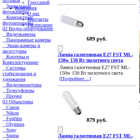
оптикой
Глоссарий
Зеркальные
Компания
фотокамеры
О нас
Компактные
Контакты
фотоаппараты
Расписание
02 Видео оборудование
Видеокамеры
689 руб.
Панорамные камеры
Экшн-камеры и
аксессуары
Лампа галогеновая E27 FST ML-
Коптеры и
150w 150 Вт пилотного света
Комплектующие
Лампа галогеновая E27 FST ML-
Системы
150w 150 Вт пилотного света
стабилизации и
[Подробнее ...]
удержания
Видеомониторы
Телесуфлеры
Прочее
03 Объективы
Canon
Nikon
Fujifilm
879 руб.
Olympus
Sony
Sigma
Лампа галогеновая E27 FST ML-