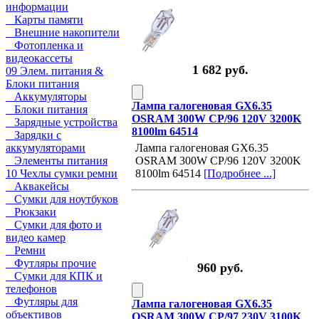
информации
Карты памяти
Внешние накопители
Фотопленка и
видеокассеты
1 682 руб.
09 Элем. питания &
Блоки питания
Аккумуляторы
Лампа галогеновая GX6.35
Блоки питания
OSRAM 300W CP/96 120V 3200K
Зарядные устройства
8100lm 64514
Зарядки с
аккумуляторами
Лампа галогеновая GX6.35
Элементы питания
OSRAM 300W CP/96 120V 3200K
10 Чехлы сумки ремни
8100lm 64514
[Подробнее ...]
Аквакейсы
Сумки для ноутбуков
Рюкзаки
Сумки для фото и
видео камер
Ремни
Футляры прочие
960 руб.
Сумки для КПК и
телефонов
Футляры для
Лампа галогеновая GX6.35
объективов
OSRAM 300W CP/97 230V 3100K