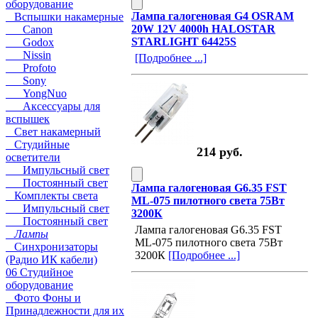
оборудование
Лампа галогеновая G4 OSRAM
Вспышки накамерные
20W 12V 4000h HALOSTAR
Canon
STARLIGHT 64425S
Godox
Nissin
[Подробнее ...]
Profoto
Sony
YongNuo
Аксессуары для
вспышек
Свет накамерный
Студийные
214 руб.
осветители
Импульсный свет
Постоянный свет
Лампа галогеновая G6.35 FST
Комплекты света
ML-075 пилотного света 75Вт
Импульсный свет
3200К
Постоянный свет
Лампа галогеновая G6.35 FST
Лампы
ML-075 пилотного света 75Вт
Синхронизаторы
3200К
[Подробнее ...]
(Радио ИК кабели)
06 Студийное
оборудование
Фото Фоны и
Принадлежности для их