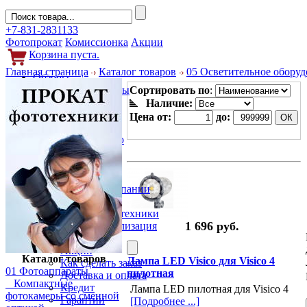
+7-831-2831133
Фотопрокат
Комиссионка
Акции
Корзина пуста.
Главная страница
Каталог товаров
05 Осветительное обору
Обзоры
Фотоаппараты
Сортировать по
:
Объективы
Наличие:
Фильтры
Цена от:
до:
Новости
Фото и видео
Гаджеты
Аксессуары
Слухи
Новости компании
Услуги
Прокат фототехники
1 696 руб.
Выкуп и реализация
Покупателям
Акции
Каталог товаров
Лампа LED Visico для Visico 4
Как сделать заказ
01 Фотоаппараты
пилотная
Доставка и оплата
Компактные
Кредит
Лампа LED пилотная для Visico 4
фотокамеры со сменной
Гарантии
[Подробнее ...]