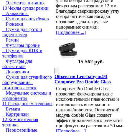
углом обзора 165 градусов и
Элементы питания
фокусным расстоянием 12 мм.
10 Чехлы сумки ремни
Благодаря сверхширокому углу
Аквакейсы
обзора оптическая насадка
Сумки для ноутбуков
позволяет делать круглые
Рюкзаки
панорамные снимки.
Сумки для фото и
[Подробнее ...]
видео камер
Ремни
Футляры прочие
Сумки для КПК и
телефонов
15 562 руб.
Футляры для
объективов
Дождевики
Объектив Lensbaby m4/3
Сумки для студийного
Composer Pro Double Glass
оборудования -
штативов - стоек
Composer Pro Double Glass
Модульные системы и
позволяет фокусироваться с
компоненты
исключительной плавностью и
11 Расходные материалы
использовать возможность
Бумага
наклона/поворота. Оптический
Картриджи
модуль double Glass создает
12 Компьютерная
эффект динамического размытия
техника
при фокусном расстоянии 50 мм.
Периферийные
[Подробнее ...]