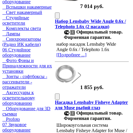
оборудование
7 014 руб.
Вспышки накамерные
Свет накамерный
Студийные
Набор Lensbaby Wide Angle 0.6x /
осветители
Telephoto 1.6x (2 насадки)
Комплекты света
Официальный товар.
Лампы
Фирменная гарантия.
Синхронизаторы
набор насадок Lensbaby Wide
(Радио ИК кабели)
Angle 0.6x / Telephoto 1.6x
06 Студийное
[Подробнее ...]
оборудование
Фото Фоны и
Принадлежности для их
установки
Зонты - софтбоксы -
рассеиватели -
1 855 руб.
отражатели
Аксессуары к
осветительному
Насадка Lensbaby Fisheye Adapter
оборудованию
для Muse рыбий глаз
Оборудование для 3D
Официальный товар.
съемки
Фирменная гарантия.
Profoto
07 Звуковое
Широкоугольная система
оборудование
Lensbaby Fisheye Adapter for Muse /