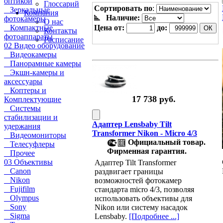
оптикой
Глоссарий
Сортировать по
:
Зеркальные
Компания
Наличие:
фотокамеры
О нас
Цена от:
до:
Компактные
Контакты
фотоаппараты
Расписание
02 Видео оборудование
Видеокамеры
Панорамные камеры
Экшн-камеры и
аксессуары
Коптеры и
17 738 руб.
Комплектующие
Системы
стабилизации и
Адаптер Lensbaby Tilt
удержания
Transformer Nikon - Micro 4/3
Видеомониторы
Официальный товар.
Телесуфлеры
Фирменная гарантия.
Прочее
03 Объективы
Адаптер Tilt Transformer
Canon
раздвигает границы
Nikon
возможностей фотокамер
Fujifilm
стандарта micro 4/3, позволяя
Olympus
использовать объективы для
Sony
Nikon или систему насадок
Sigma
Lensbaby.
[Подробнее ...]