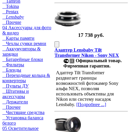
Tamron
Tokina
Pentax
Lensbaby
Прочие
04 Аксессуары для фото
& видео
17 738 руб.
Карты памяти
Чехлы сумки ремни
Аккумуляторы &
Адаптер Lensbaby Tilt
зарядки
Transformer Nikon - Sony NEX
Батарейные блоки
Официальный товар.
Фильтры
Фирменная гарантия.
Бленды
Адаптер Tilt Transformer
Переходные кольца &
раздвигает границы
конвертеры
возможностей фотокамер Sony
Пульты ДУ
альфа NEX, позволяя
Штативы и
использовать объективы для
аксессуары
Nikon или систему насадок
Держатели
Lensbaby.
[Подробнее ...]
Прочее
Чистящие средства
Установка баланса
белого
05 Осветительное