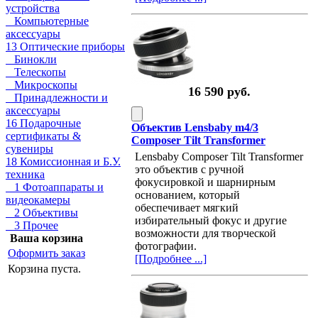
устройства
Компьютерные
аксессуары
13 Оптические приборы
Бинокли
Телескопы
Микроскопы
16 590 руб.
Принадлежности и
аксессуары
16 Подарочные
Объектив Lensbaby m4/3
сертификаты &
Composer Tilt Transformer
сувениры
Lensbaby Composer Tilt Transformer
18 Комиссионная и Б.У.
это объектив с ручной
техника
фокусировкой и шарнирным
1 Фотоаппараты и
основанием, который
видеокамеры
обеспечивает мягкий
2 Объективы
избирательный фокус и другие
3 Прочее
возможности для творческой
Ваша корзина
фотографии.
Оформить заказ
[Подробнее ...]
Корзина пуста.