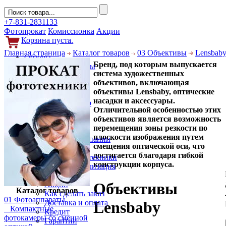
+7-831-2831133
Фотопрокат
Комиссионка
Акции
Корзина пуста.
Главная страница
Каталог товаров
03 Объективы
Lensbab
Обзоры
Бренд, под которым выпускается
Фотоаппараты
cистема художественных
Объективы
объективов, включающая
Фильтры
объективы Lensbaby, оптические
Новости
насадки и аксессуары.
Фото и видео
Отличительной особенностью этих
Гаджеты
объективов является возможность
Аксессуары
перемещения зоны резкости по
Слухи
плоскости изображения путем
Новости компании
смещения оптической оси, что
Услуги
достигается благодаря гибкой
Прокат фототехники
конструкции корпуса.
Выкуп и реализация
Покупателям
Объективы
Акции
Каталог товаров
Как сделать заказ
01 Фотоаппараты
Доставка и оплата
Lensbaby
Компактные
Кредит
фотокамеры со сменной
Гарантии