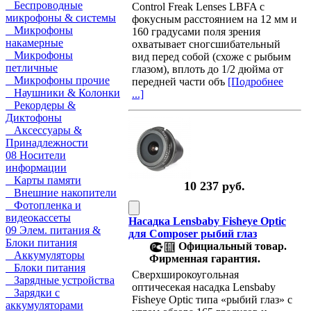
Беспроводные
Control Freak Lenses LBFA с
микрофоны & системы
фокусным расстоянием на 12 мм и
Микрофоны
160 градусами поля зрения
накамерные
охватывает сногсшибательный
Микрофоны
вид перед собой (схоже с рыбьим
петличные
глазом), вплоть до 1/2 дюйма от
Микрофоны прочие
передней части объ
[Подробнее
Наушники & Колонки
...]
Рекордеры &
Диктофоны
Аксессуары &
Принадлежности
08 Носители
информации
Карты памяти
10 237 руб.
Внешние накопители
Фотопленка и
видеокассеты
Насадка Lensbaby Fisheye Optic
09 Элем. питания &
для Composer рыбий глаз
Блоки питания
Официальный товар.
Аккумуляторы
Фирменная гарантия.
Блоки питания
Сверхширокоугольная
Зарядные устройства
оптичесекая насадка Lensbaby
Зарядки с
Fisheye Optic типа «рыбий глаз» с
аккумуляторами