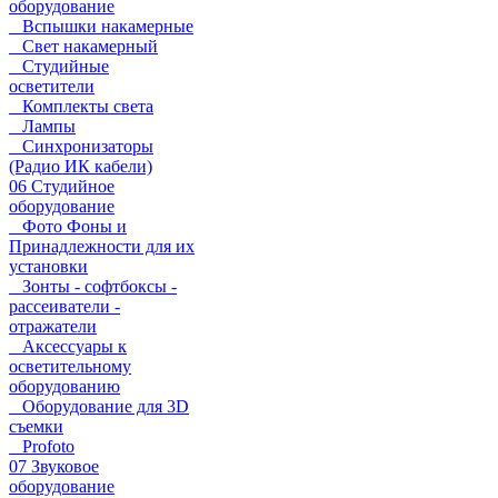
оборудование
Вспышки накамерные
Свет накамерный
Студийные
осветители
Комплекты света
Лампы
Синхронизаторы
(Радио ИК кабели)
06 Студийное
оборудование
Фото Фоны и
Принадлежности для их
установки
Зонты - софтбоксы -
рассеиватели -
отражатели
Аксессуары к
осветительному
оборудованию
Оборудование для 3D
съемки
Profoto
07 Звуковое
оборудование