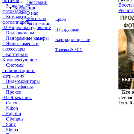
оптикой
Глоссарий
Восста
Зеркальные
Компания
Регист
фотокамеры
О нас
Компактные
Контакты
Epson
фотоаппараты
Расписание
02 Видео оборудование
HP струйные
Видеокамеры
Панорамные камеры
Картриджи прочие
Экшн-камеры и
аксессуары
Тонеры & ЗИП
Коптеры и
Комплектующие
Системы
стабилизации и
удержания
Видеомониторы
Телесуфлеры
Прочее
Кто 
03 Объективы
Сейчас 
Canon
Гостей 
Nikon
Fujifilm
Olympus
Sony
Sigma