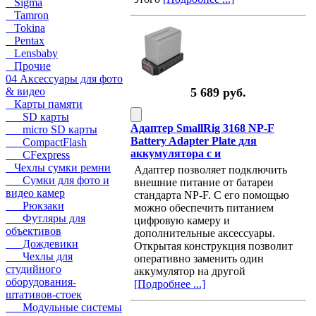
Sigma
Tamron
Tokina
Pentax
Lensbaby
Прочие
04 Аксессуары для фото
& видео
5 689 руб.
Карты памяти
SD карты
Адаптер SmallRig 3168 NP-F
micro SD карты
Battery Adapter Plate для
CompactFlash
аккумулятора c и
CFexpress
Чехлы сумки ремни
Адаптер позволяет подключить
Сумки для фото и
внешние питание от батареи
видео камер
стандарта NP-F. С его помощью
Рюкзаки
можно обеспечить питанием
Футляры для
цифровую камеру и
объективов
дополнительные аксессуары.
Дождевики
Открытая конструкция позволит
Чехлы для
оперативно заменить один
студийного
аккумулятор на другой
оборудования-
[Подробнее ...]
штативов-стоек
Модульные системы