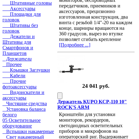
мониторов, беспроводных
Штативные головы
передатчиков, приемников и
Аксессуары
аксессуаров, прецизионно
Площадки для
изготовленная конструкция, два
головок
винта с резьбой 1/4"-20 на каждом
Штативы без
конце, шарниры вращаются на
головок
360 градусов, вырез во втулке
Дежатели и
позволяет сгибать крепление
Штативы для
[Подробнее ...]
Смартфонов и
Планшетов
Держатели
Прочее
Крышки Заглушки
Кабели
Прочие
24 041 руб.
фотоаксессуары
Видоискатели и
аксессуары
Держатель KUPO KCP-110 10"
Чистящие средства
ROCK'S ARM
Установка баланса
Кронштейн для установки
белого
мониторов, рекордеров,
05 Осветительное
светодиодных осветительных
оборудование
приборов и микрофонов на
Вспышки накамерные
операторский риг. Выдерживает
Свет накамерный