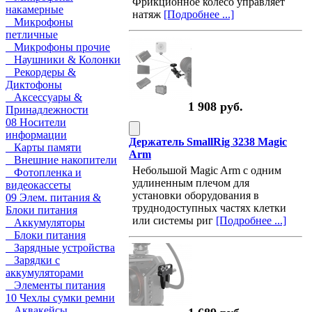
Фрикционное колесо управляет
накамерные
натяж
[Подробнее ...]
Микрофоны
петличные
Микрофоны прочие
Наушники & Колонки
Рекордеры &
Диктофоны
Аксессуары &
1 908 руб.
Принадлежности
08 Носители
информации
Держатель SmallRig 3238 Magic
Карты памяти
Arm
Внешние накопители
Небольшой Magic Arm с одним
Фотопленка и
удлиненным плечом для
видеокассеты
установки оборудования в
09 Элем. питания &
труднодоступных частях клетки
Блоки питания
или системы риг
[Подробнее ...]
Аккумуляторы
Блоки питания
Зарядные устройства
Зарядки с
аккумуляторами
Элементы питания
10 Чехлы сумки ремни
Аквакейсы