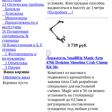
условиях. Конструкция способна
13 Оптические приборы
выдвигаться в высоту до 1 метра
Бинокли
[Подробнее ...]
Телескопы
Микроскопы
Принадлежности и
аксессуары
16 Подарочные
сертификаты &
сувениры
18 Комиссионная и Б.У.
3 739 руб.
техника
1 Фотоаппараты и
Держатель SmallRig Magic Arm
видеокамеры
4766 Desktop Shooting Crab Clamp
2 Объективы
Kit 56с
3 Прочее
Ваша корзина
Комплект из высокого
Оформить заказ
подвижного кронштейна и
зажима типа Crab разработан
Корзина пуста.
специально для настольной
съёмки. Magic arm в 56 см можно
установить на столешницу
толщиной до 63.5мм и
регулировать поставленное
оснащение под любым углом