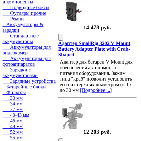
и компоненты
Подводные боксы
Футляры прочие
Ремни
Аккумуляторы &
14 478 руб.
зарядки
Стандартные
аккумуляторы
Адаптер SmallRig 3202 V Mount
Аккумуляторы для
Battery Adapter Plate with Crab-
видеокамер
Shaped
Аккумуляторы для
Адаптер для батареи V Mount для
фотоаппаратов
обеспечения автономного
Зарядки с
питания оборудования. Зажим
аккумуляторами
типа "краб" позволит установить
Зарядные устройства
его на стержнях диаметром от 15
Батарейные блоки
до 30 мм
[Подробнее ...]
Фильтры
30 мм
34 мм
37 мм
40-43 мм
46 мм
49 мм
12 203 руб.
52 мм
55 мм