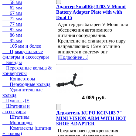
58 мм
Адаптер SmallRig 3203 V Mount
62 мм
Battery Adapter Plate with with
67 мм
Dual 15
72 мм
77 мм
Адаптер для батареи V Mount для
82 мм
обеспечения автономного
86 мм
питания оборудования.
95 мм
Крепление на стандартную пару
105 мм и более
направляющих 15мм отлично
Прямоугольные
впишется в систему риг
фильтры и аксессуары
[Подробнее ...]
Бленды
Переходные кольца &
конвертеры
Конверторы
Переходные кольца
Удлинительные
кольца
4 089 руб.
Пульты ДУ
Штативы и
аксессуары
Держатель KUPO KCP-103 7"
Штативы
MINI VISION ARM WITH HOT
Моноподы
SHOE ADAPTER
Комплекты (штатив
Предназначен для крепления
+ голова)