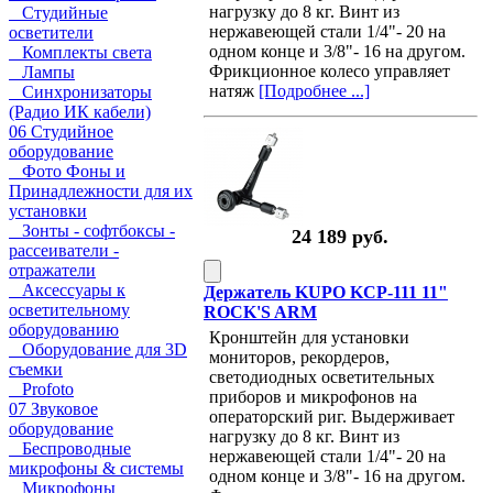
нагрузку до 8 кг. Винт из
Студийные
нержавеющей стали 1/4"- 20 на
осветители
одном конце и 3/8"- 16 на другом.
Комплекты света
Фрикционное колесо управляет
Лампы
натяж
[Подробнее ...]
Синхронизаторы
(Радио ИК кабели)
06 Студийное
оборудование
Фото Фоны и
Принадлежности для их
установки
Зонты - софтбоксы -
24 189 руб.
рассеиватели -
отражатели
Аксессуары к
Держатель KUPO KCP-111 11"
осветительному
ROCK'S ARM
оборудованию
Кронштейн для установки
Оборудование для 3D
мониторов, рекордеров,
съемки
светодиодных осветительных
Profoto
приборов и микрофонов на
07 Звуковое
операторский риг. Выдерживает
оборудование
нагрузку до 8 кг. Винт из
Беспроводные
нержавеющей стали 1/4"- 20 на
микрофоны & системы
одном конце и 3/8"- 16 на другом.
Микрофоны