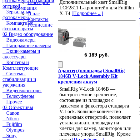
фотокамеры со сменной
Дополнительный хват SmallRig
Глоссарий
оптикой
LCF2811 L-кронштейн для Fujifilm
Компания
Зеркальные
X-T4
[Подробнее ...]
О нас
фотокамеры
Контакты
Компактные
Расписание
фотоаппараты
02 Видео оборудование
Видеокамеры
Панорамные камеры
Экшн-камеры и
6 189 руб.
аксессуары
Коптеры и
Комплектующие
Адаптер (площадка) SmallRig
Системы
1846B V-Lock Assembly Kit
стабилизации и
крепления аккум
удержания
SmallRig V-Lock 1846В —
Видеомониторы
быстросъемное крепление,
Телесуфлеры
состоящее из площадки с
Прочее
разъемом и фиксатора стандарта
03 Объективы
V-Lock. Большое количество
Canon
крепежных отверстий, позволяет
Nikon
устанавливать площадку на
Fujifilm
клетки для камер, мониторов или
Olympus
плечевые упоры SmallRig. Кроме
Sony
этого
[Подробнее ...]