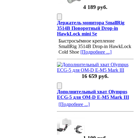
4 189 руб.
Держатель монитора SmallRig
3514B Поворотный Drop-in
HawkLock mini Se
Быстросъёмное крепление
SmallRig 3514B Drop-in HawkLock
Cold Shoe
[Подробнее ...]
16 659 руб.
Дополнительный хват Olympus
ECG-5 для OM-D E-M5 Mark III
[Подробнее ...]