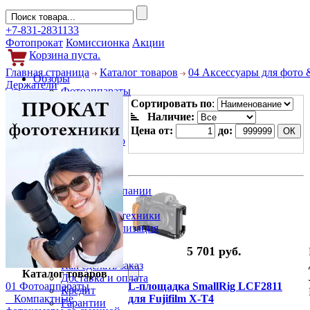
+7-831-2831133
Фотопрокат
Комиссионка
Акции
Корзина пуста.
Главная страница
Каталог товаров
04 Аксессуары для фото 
Обзоры
Держатели
Фотоаппараты
Объективы
Сортировать по
:
Фильтры
Наличие:
Новости
Цена от:
до:
Фото и видео
Гаджеты
Аксессуары
Слухи
Новости компании
Услуги
Прокат фототехники
Выкуп и реализация
Покупателям
5 701 руб.
Акции
Как сделать заказ
Каталог товаров
Доставка и оплата
01 Фотоаппараты
L-площадка SmallRig LCF2811
Кредит
Компактные
для Fujifilm X-T4
Гарантии