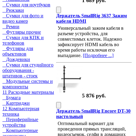
1 689 руб.
Сумки для ноутбуков
Рюкзаки
Сумки для фото и
Держатель SmallRig 3637 Зажим
видео камер
кабеля HDMI
Ремни
Универсальный зажим кабеля в
Футляры прочие
разъеме устройства, для
Сумки для КПК и
совместимых клеток. Надежно
телефонов
зафиксирует HDMI кабель во
Футляры для
время работы исключая его
объективов
выпадание.
[Подробнее ...]
Дождевики
Сумки для студийного
оборудования -
штативов - стоек
Модульные системы и
компоненты
11 Расходные материалы
5 876 руб.
Бумага
Картриджи
12 Компьютерная
Держатель SmallRig Encore DT-30
техника
настольный
Периферийные
Оптимальный вариант для
устройства
проведения прямых трансляций,
Компьютерные
видеосъемок, селфи в домашних
аксессуары