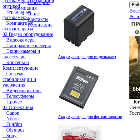
фотокамеры со сменной
Глоссарий
оптикой
Компания
Восс
Зеркальные
О нас
Реги
фотокамеры
Контакты
Компактные
Расписание
фотоаппараты
02 Видео оборудование
Видеокамеры
Панорамные камеры
Экшн-камеры и
аксессуары
Аккумуляторы для видеокамер
Коптеры и
Комплектующие
Системы
стабилизации и
удержания
Видеомониторы
Телесуфлеры
Прочее
Кт
03 Объективы
Сейч
Canon
Госте
Аккумуляторы для фотоаппаратов
Nikon
Fujifilm
Olympus
Sony