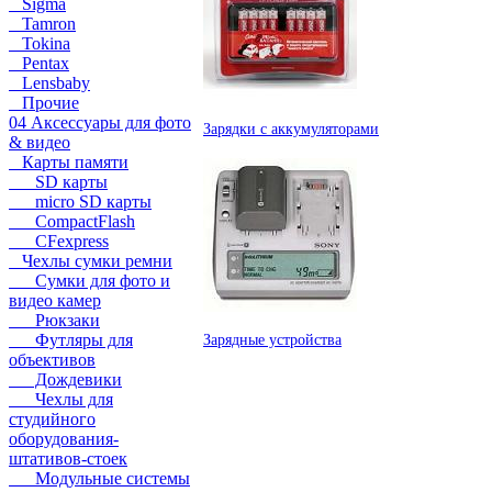
Sigma
Tamron
Tokina
Pentax
Lensbaby
Прочие
04 Аксессуары для фото
Зарядки с аккумуляторами
& видео
Карты памяти
SD карты
micro SD карты
CompactFlash
CFexpress
Чехлы сумки ремни
Сумки для фото и
видео камер
Рюкзаки
Футляры для
Зарядные устройства
объективов
Дождевики
Чехлы для
студийного
оборудования-
штативов-стоек
Модульные системы