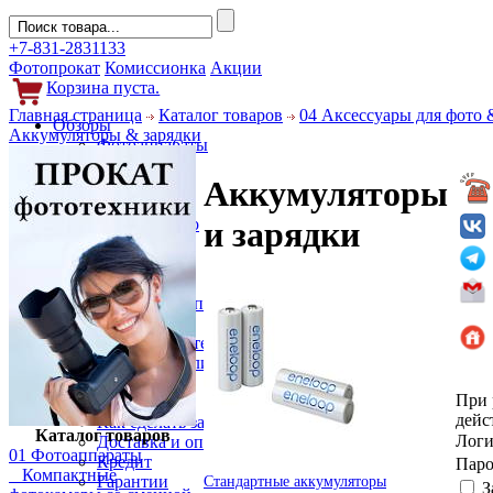
+7-831-2831133
Фотопрокат
Комиссионка
Акции
Корзина пуста.
Главная страница
Каталог товаров
04 Аксессуары для фото 
Обзоры
Аккумуляторы & зарядки
Фотоаппараты
Объективы
Аккумуляторы
Фильтры
Новости
Фото и видео
и зарядки
Гаджеты
Аксессуары
Слухи
Новости компании
Услуги
Прокат фототехники
Выкуп и реализация
Покупателям
При 
Акции
дейс
Как сделать заказ
Каталог товаров
Лог
Доставка и оплата
01 Фотоаппараты
Кредит
Пар
Компактные
Гарантии
Стандартные аккумуляторы
З