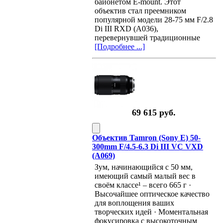
байонетом E-mount. Этот
объектив стал преемником
популярной модели 28-75 мм F/2.8
Di III RXD (A036),
перевернувшей традиционные
[Подробнее ...]
69 615 руб.
Объектив Tamron (Sony E) 50-
300mm F/4.5-6.3 Di III VC VXD
(A069)
Зум, начинающийся с 50 мм,
имеющий самый малый вес в
своём классе¹ – всего 665 г ·
Высочайшее оптическое качество
для воплощения ваших
творческих идей · Моментальная
фокусировка с высокоточным