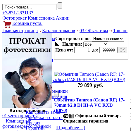
+7-831-2831133
Фотопрокат
Комиссионка
Акции
Корзина пуста.
Главная страница
Каталог товаров
03 Объективы
Tamron
Обзоры
Фотоаппараты
Сортировать по
:
Объективы
Наличие:
Фильтры
Цена от:
до:
Новости
Фото и видео
Гаджеты
Аксессуары
Слухи
Новости компании
79 899 руб.
Услуги
Прокат фототехники
Выкуп и реализация
Объектив Tamron (Canon RF) 17-
Покупателям
70mm f/2.8 Di III-A VC RXD
Акции
Каталог товаров
(B070)
Как сделать заказ
01 Фотоаппараты
Официальный товар.
Доставка и оплата
Компактные
Фирменная гарантия.
Кредит
фотокамеры со сменной
[Подробнее ...]
Гарантии