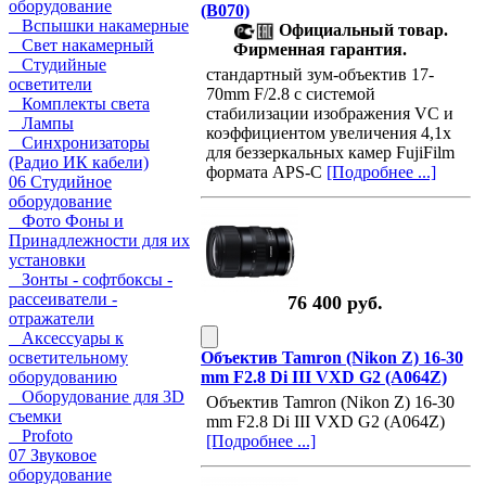
оборудование
(B070)
Вспышки накамерные
Официальный товар.
Свет накамерный
Фирменная гарантия.
Студийные
стандартный зум-объектив 17-
осветители
70mm F/2.8 с системой
Комплекты света
стабилизации изображения VC и
Лампы
коэффициентом увеличения 4,1x
Синхронизаторы
для беззеркальных камер FujiFilm
(Радио ИК кабели)
формата APS-C
[Подробнее ...]
06 Студийное
оборудование
Фото Фоны и
Принадлежности для их
установки
Зонты - софтбоксы -
рассеиватели -
76 400 руб.
отражатели
Аксессуары к
осветительному
Объектив Tamron (Nikon Z) 16-30
оборудованию
mm F2.8 Di III VXD G2 (A064Z)
Оборудование для 3D
Объектив Tamron (Nikon Z) 16-30
съемки
mm F2.8 Di III VXD G2 (A064Z)
Profoto
[Подробнее ...]
07 Звуковое
оборудование