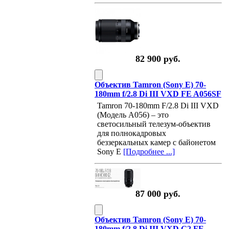
82 900 руб.
Объектив Tamron (Sony E) 70-
180mm f/2.8 Di III VXD FE A056SF
Tamron 70-180mm F/2.8 Di III VXD
(Mодель A056) – это
светосильный телезум-объектив
для полнокадровых
беззеркальных камер с байонетом
Sony E
[Подробнее ...]
87 000 руб.
Объектив Tamron (Sony E) 70-
180mm f/2.8 Di III VXD G2 FE