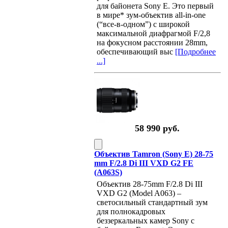
для байонета Sony E. Это первый
в мире* зум-объектив all-in-one
(“все-в-одном”) с широкой
максимальной диафрагмой F/2,8
на фокусном расстоянии 28mm,
обеспечивающий выс
[Подробнее
...]
58 990 руб.
Объектив Tamron (Sony E) 28-75
mm F/2.8 Di III VXD G2 FE
(A063S)
Объектив 28-75mm F/2.8 Di III
VXD G2 (Model A063) –
светосильный стандартный зум
для полнокадровых
беззеркальных камер Sony с