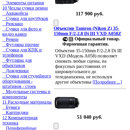
Элементы питания
10 Чехлы сумки ремни
Аквакейсы
117 900 руб.
Сумки для ноутбуков
Рюкзаки
Объектив Tamron (Nikon Z) 35-
Сумки для фото и
150mm F/2-2.8 Di III VXD A058Z
видео камер
Официальный товар.
Ремни
Фирменная гарантия.
Футляры прочие
Сумки для КПК и
Объектив 35-150mm F/2-2.8 Di III
телефонов
VXD (Модель A058) позволяет
Футляры для
снимать любые сцены, на
объективов
фокусных расстояниях от
Дождевики
широкоугольного до
Сумки для студийного
теледиапазона, не используя
оборудования -
другие объективы
[Подробнее ...]
штативов - стоек
Модульные системы и
компоненты
11 Расходные материалы
Бумага
Картриджи
51 040 руб.
12 Компьютерная
техника
Периферийные