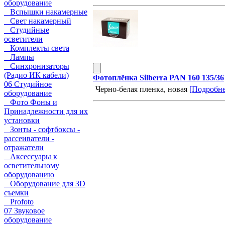
оборудование
Вспышки накамерные
Свет накамерный
Студийные
осветители
Комплекты света
Лампы
Синхронизаторы
(Радио ИК кабели)
Фотоплёнка Silberra PAN 160 135/36
06 Студийное
Черно-белая пленка, новая
[Подробнее
оборудование
Фото Фоны и
Принадлежности для их
установки
Зонты - софтбоксы -
рассеиватели -
отражатели
Аксессуары к
осветительному
оборудованию
Оборудование для 3D
съемки
Profoto
07 Звуковое
оборудование