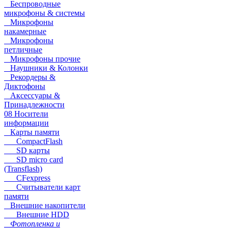
Беспроводные
микрофоны & системы
Микрофоны
накамерные
Микрофоны
петличные
Микрофоны прочие
Наушники & Колонки
Рекордеры &
Диктофоны
Аксессуары &
Принадлежности
08 Носители
информации
Карты памяти
CompactFlash
SD карты
SD micro card
(Transflash)
CFexpress
Считыватели карт
памяти
Внешние накопители
Внешние HDD
Фотопленка и