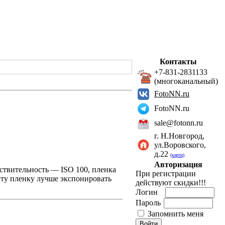
Контакты
+7-831-2831133
(многоканальный)
FotoNN.ru
FotoNN.ru
sale@fotonn.ru
г. Н.Новгород,
ул.Воровского,
д.22
(карта)
Авторизация
вствительность — ISO 100, пленка
При регистрации
 эту пленку лучше экспонировать
действуют скидки!!!
Логин
Пароль
Запомнить меня