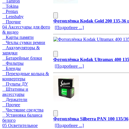
Tamron
Tokina
Pentax
Lensbaby
Фотоплёнка Kodak Gold 200 135-36 
Прочие
04 Аксессуары для фото
[Подробнее ...]
& видео
Карты памяти
Чехлы сумки ремни
Аккумуляторы &
зарядки
Батарейные блоки
Фотоплёнка Kodak Ultramax 400 135
Фильтры
[Подробнее ...]
Бленды
Переходные кольца &
конвертеры
Пульты ДУ
Штативы и
аксессуары
Держатели
Прочее
Чистящие средства
Установка баланса
Фотоплёнка Silberra PAN 100 135/36
белого
05 Осветительное
[Подробнее ...]