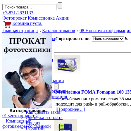
+7-831-2831133
Фотопрокат
Комиссионка
Акции
Корзина пуста.
Главная страница
Каталог товаров
08 Носители информаци
Обзоры
Фотоаппараты
Сортировать по
:
Объективы
Фильтры
Новости
Фото и видео
Гаджеты
Аксессуары
Слухи
Новости компании
Услуги
Прокат фототехники
Фотоплёнка FOMA Fomapan 100 135-
Выкуп и реализация
Черно-белая панхроматическая 35 мм
Покупателям
подходит для push- и pull-обработки
Акции
[Подробнее ...]
Каталог товаров
Как сделать заказ
01 Фотоаппараты
Доставка и оплата
Компактные
Кредит
фотокамеры со сменной
Гарантии