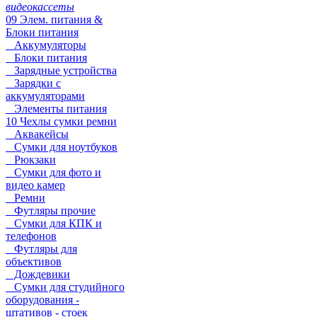
видеокассеты
09 Элем. питания &
Блоки питания
Аккумуляторы
Блоки питания
Зарядные устройства
Зарядки с
аккумуляторами
Элементы питания
10 Чехлы сумки ремни
Аквакейсы
Сумки для ноутбуков
Рюкзаки
Сумки для фото и
видео камер
Ремни
Футляры прочие
Сумки для КПК и
телефонов
Футляры для
объективов
Дождевики
Сумки для студийного
оборудования -
штативов - стоек