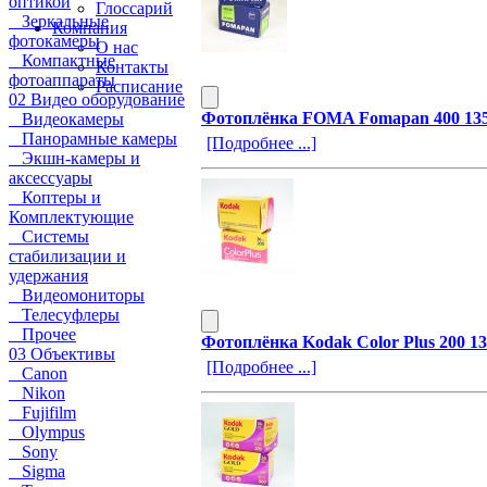
оптикой
Глоссарий
Зеркальные
Компания
фотокамеры
О нас
Компактные
Контакты
фотоаппараты
Расписание
02 Видео оборудование
Фотоплёнка FOMA Fomapan 400 135-
Видеокамеры
Панорамные камеры
[Подробнее ...]
Экшн-камеры и
аксессуары
Коптеры и
Комплектующие
Системы
стабилизации и
удержания
Видеомониторы
Телесуфлеры
Прочее
Фотоплёнка Kodak Color Plus 200 13
03 Объективы
[Подробнее ...]
Canon
Nikon
Fujifilm
Olympus
Sony
Sigma