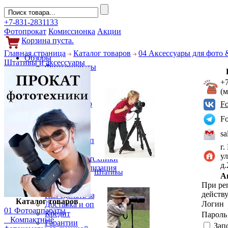
+7-831-2831133
Фотопрокат
Комиссионка
Акции
Корзина пуста.
Главная страница
Каталог товаров
04 Аксессуары для фото 
Обзоры
Штативы и аксессуары
Фотоаппараты
Объективы
+
Фильтры
(
Новости
Фото и видео
F
Гаджеты
F
Аксессуары
Слухи
sa
Новости компании
г.
Услуги
ул
Прокат фототехники
д
Выкуп и реализация
Штативы
А
Покупателям
При ре
Акции
действу
Как сделать заказ
Каталог товаров
Логин
Доставка и оплата
01 Фотоаппараты
Кредит
Парол
Компактные
Гарантии
Зап