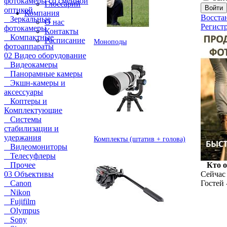
фотокамеры со сменной
Глоссарий
оптикой
Компания
Восста
Зеркальные
О нас
Регист
фотокамеры
Контакты
Компактные
Расписание
Моноподы
фотоаппараты
02 Видео оборудование
Видеокамеры
Панорамные камеры
Экшн-камеры и
аксессуары
Коптеры и
Комплектующие
Системы
стабилизации и
удержания
Комплекты (штатив + голова)
Видеомониторы
Телесуфлеры
Прочее
Кто 
03 Объективы
Сейчас 
Canon
Гостей 
Nikon
Fujifilm
Olympus
Sony