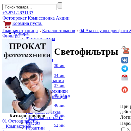
+7-831-2831133
Фотопрокат
Комиссионка
Акции
Корзина пуста.
Главная страница
Каталог товаров
04 Аксессуары для фото 
Обзоры
Фильтры
Фотоаппараты
Объективы
Светофильтры
Фильтры
Новости
Фото и видео
Гаджеты
30 мм
Аксессуары
Слухи
34 мм
Новости компании
37 мм
Услуги
Прокат фототехники
40-43 мм
Выкуп и реализация
Покупателям
46 мм
При 
Акции
дейст
Как сделать заказ
49 мм
Каталог товаров
Лог
Доставка и оплата
01 Фотоаппараты
Кредит
Паро
52 мм
Компактные
Гарантии
З