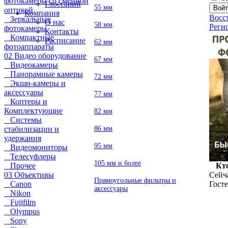
фотокамеры со сменной
Глоссарий
55 мм
оптикой
Компания
Восс
Зеркальные
О нас
58 мм
Реги
фотокамеры
Контакты
Компактные
Расписание
62 мм
фотоаппараты
02 Видео оборудование
67 мм
Видеокамеры
Панорамные камеры
72 мм
Экшн-камеры и
аксессуары
77 мм
Коптеры и
Комплектующие
82 мм
Системы
86 мм
стабилизации и
удержания
95 мм
Видеомониторы
Телесуфлеры
105 мм и более
Прочее
Кто
03 Объективы
Сейча
Прямоугольные фильтры и
Canon
Госте
аксессуары
Nikon
Fujifilm
Olympus
Sony