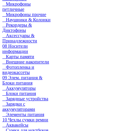
Микрофоны
петличные
Микрофоны прочие
Наушники & Колонки
Рекордеры &
Диктофоны
Аксессуары &
Принадлежности
08 Носители
информации
Карты памяти
Внешние накопители
Фотопленка и
видеокассеты
09 Элем. питания &
Блоки питания
Аккумуляторы
Блоки питания
Зарядные устройства
Зарядки с
аккумуляторами
Элементы питания
10 Чехлы сумки ремни
Аквакейсы
Сумки для ноутбуков