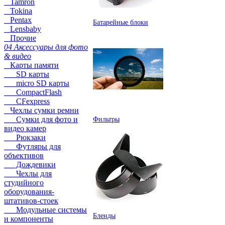
Tamron
Tokina
Pentax
Батарейные блоки
Lensbaby
Прочие
04 Аксессуары для фото
& видео
Карты памяти
SD карты
micro SD карты
CompactFlash
CFexpress
Чехлы сумки ремни
Сумки для фото и
Фильтры
видео камер
Рюкзаки
Футляры для
объективов
Дождевики
Чехлы для
студийного
оборудования-
штативов-стоек
Модульные системы
Бленды
и компоненты