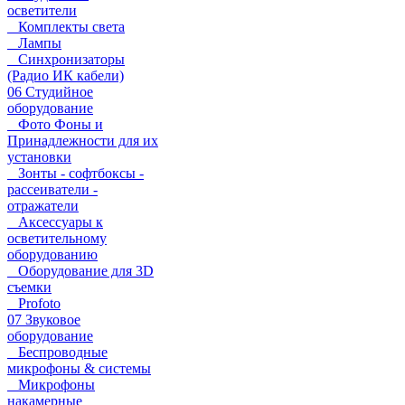
осветители
Комплекты света
Лампы
Синхронизаторы
(Радио ИК кабели)
06 Студийное
оборудование
Фото Фоны и
Принадлежности для их
установки
Зонты - софтбоксы -
рассеиватели -
отражатели
Аксессуары к
осветительному
оборудованию
Оборудование для 3D
съемки
Profoto
07 Звуковое
оборудование
Беспроводные
микрофоны & системы
Микрофоны
накамерные