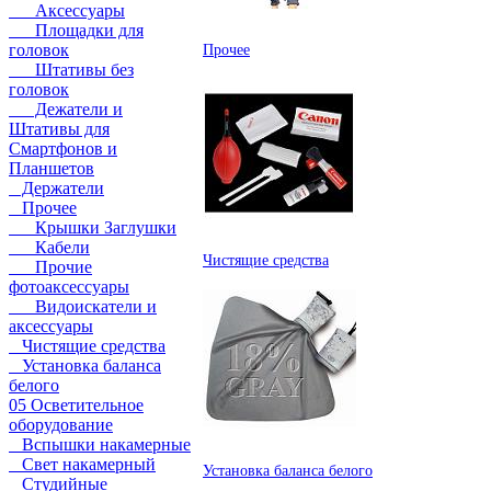
Аксессуары
Площадки для
головок
Прочее
Штативы без
головок
Дежатели и
Штативы для
Смартфонов и
Планшетов
Держатели
Прочее
Крышки Заглушки
Кабели
Чистящие средства
Прочие
фотоаксессуары
Видоискатели и
аксессуары
Чистящие средства
Установка баланса
белого
05 Осветительное
оборудование
Вспышки накамерные
Свет накамерный
Установка баланса белого
Студийные