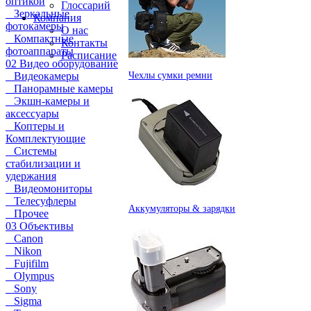
оптикой
Глоссарий
Зеркальные
Компания
фотокамеры
О нас
Компактные
Контакты
фотоаппараты
Расписание
02 Видео оборудование
Чехлы сумки ремни
Видеокамеры
Панорамные камеры
Экшн-камеры и
аксессуары
Коптеры и
Комплектующие
Системы
стабилизации и
удержания
Видеомониторы
Телесуфлеры
Аккумуляторы & зарядки
Прочее
03 Объективы
Canon
Nikon
Fujifilm
Olympus
Sony
Sigma