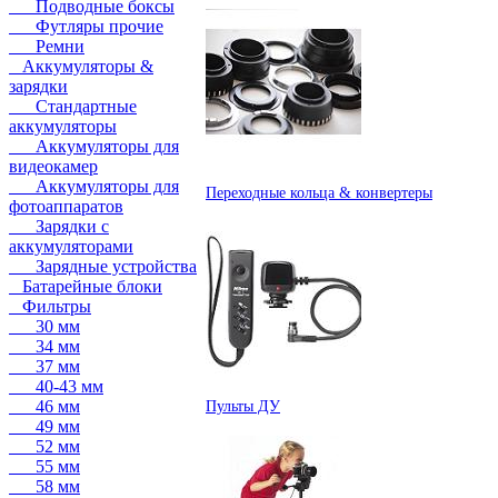
Подводные боксы
Футляры прочие
Ремни
Аккумуляторы &
зарядки
Стандартные
аккумуляторы
Аккумуляторы для
видеокамер
Аккумуляторы для
Переходные кольца & конвертеры
фотоаппаратов
Зарядки с
аккумуляторами
Зарядные устройства
Батарейные блоки
Фильтры
30 мм
34 мм
37 мм
40-43 мм
46 мм
Пульты ДУ
49 мм
52 мм
55 мм
58 мм