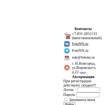
Контакты
+7-831-2831133
(многоканальный)
FotoNN.ru
FotoNN.ru
sale@fotonn.ru
г. Н.Новгород,
ул.Воровского,
д.22
(карта)
Авторизация
При регистрации
действуют скидки!!!
Логин
Пароль
Запомнить меня