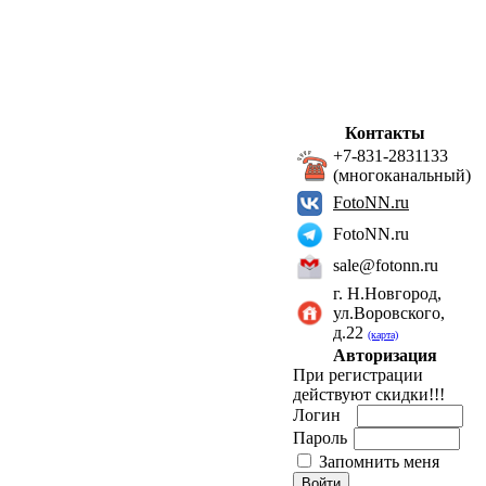
Контакты
+7-831-2831133
(многоканальный)
FotoNN.ru
FotoNN.ru
sale@fotonn.ru
г. Н.Новгород,
ул.Воровского,
д.22
(карта)
Авторизация
При регистрации
действуют скидки!!!
Логин
Пароль
Запомнить меня