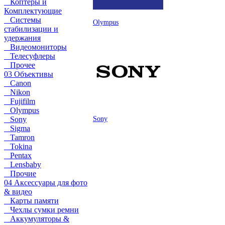
Коптеры и
Комплектующие
Системы
Olympus
стабилизации и
удержания
Видеомониторы
Телесуфлеры
Прочее
03 Объективы
Canon
Nikon
Fujifilm
Olympus
Sony
Sony
Sigma
Tamron
Tokina
Pentax
Lensbaby
Прочие
04 Аксессуары для фото
& видео
Карты памяти
Чехлы сумки ремни
Аккумуляторы &