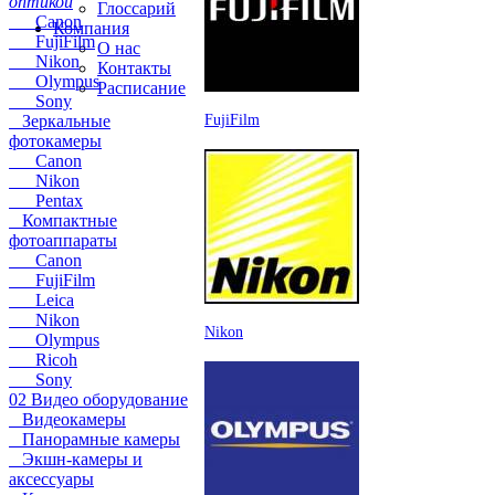
оптикой
Глоссарий
Canon
Компания
FujiFilm
О нас
Nikon
Контакты
Olympus
Расписание
Sony
FujiFilm
Зеркальные
фотокамеры
Canon
Nikon
Pentax
Компактные
фотоаппараты
Canon
FujiFilm
Leica
Nikon
Nikon
Olympus
Ricoh
Sony
02 Видео оборудование
Видеокамеры
Панорамные камеры
Экшн-камеры и
аксессуары