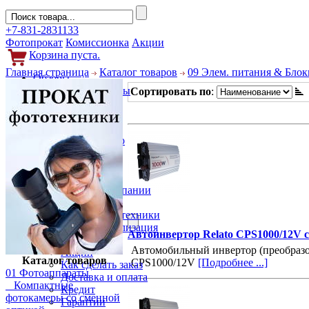
+7-831-2831133
Фотопрокат
Комиссионка
Акции
Корзина пуста.
Главная страница
Каталог товаров
09 Элем. питания & Блок
Обзоры
Фотоаппараты
Сортировать по
:
Объективы
Фильтры
Новости
Фото и видео
Гаджеты
Аксессуары
Слухи
Новости компании
Услуги
Прокат фототехники
Выкуп и реализация
Автоинвертор Relato CPS1000/12V c
Покупателям
Автомобильный инвертор (преобразов
Акции
Каталог товаров
CPS1000/12V
[Подробнее ...]
Как сделать заказ
01 Фотоаппараты
Доставка и оплата
Компактные
Кредит
фотокамеры со сменной
Гарантии