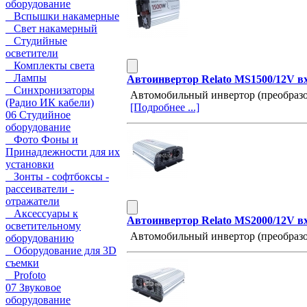
оборудование
Вспышки накамерные
Свет накамерный
Студийные
осветители
Комплекты света
Лампы
Автоинвертор Relato MS1500/12V в
Синхронизаторы
Автомобильный инвертор (преобразо
(Радио ИК кабели)
[Подробнее ...]
06 Студийное
оборудование
Фото Фоны и
Принадлежности для их
установки
Зонты - софтбоксы -
рассеиватели -
отражатели
Аксессуары к
Автоинвертор Relato MS2000/12V в
осветительному
Автомобильный инвертор (преобразо
оборудованию
Оборудование для 3D
съемки
Profoto
07 Звуковое
оборудование