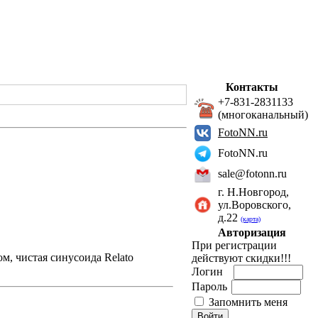
Контакты
+7-831-2831133
(многоканальный)
FotoNN.ru
FotoNN.ru
sale@fotonn.ru
г. Н.Новгород,
ул.Воровского,
д.22
(карта)
Авторизация
При регистрации
м, чистая синусоида Relato
действуют скидки!!!
Логин
Пароль
Запомнить меня