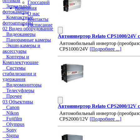
оптикой
Глоссарий
Зеркальные
Компания
фотокамеры
О нас
Компактные
Контакты
фотоаппараты
Расписание
02 Видео оборудование
Видеокамеры
Автоинвертор Relato CPS1000/24V с
Панорамные камеры
Автомобильный инвертор (преобразов
Экшн-камеры и
CPS1000/24V
[Подробнее ...]
аксессуары
Коптеры и
Комплектующие
Системы
стабилизации и
удержания
Видеомониторы
Телесуфлеры
Прочее
03 Объективы
Автоинвертор Relato CPS2000/12V с
Canon
Nikon
Автомобильный инвертор (преобразов
Fujifilm
CPS2000/12V
[Подробнее ...]
Olympus
Sony
Sigma