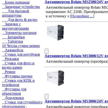
Автоинвертор Relato MS2500/24V в
Блоки питания
Зарядные устройства
Автомобильный инвертор Relato MS2
Для бытовой
напряжение AC 220В. Преобразовател
аппаратуры
к источнику э
[Подробнее ...]
Для фото & видео
Зарядки с
аккумуляторами
Элементы питания
Батарейки
Таблетки
10 Чехлы сумки ремни
Аквакейсы
Сумки для ноутбуков
Автоинвертор Relato MS3000/12V в
Рюкзаки
Автомобильный инвертор (преобразо
Сумки для фото и
видео камер
Ремни
Футляры прочие
Сумки для КПК и
телефонов
Футляры для
объективов
Дождевики
Автоинвертор Relato MS3000/24V в
Сумки для студийного
оборудования -
Автомобильный инвертор (преобразо