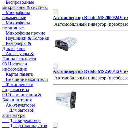
Беспроводные
микрофоны & системы
Микрофоны
накамерные
Автоинвертор Relato MS2000/24V в
Микрофоны
Автомобильный инвертор (преобразо
петличные
Микрофоны прочие
Наушники & Колонки
Рекордеры &
Диктофоны
Аксессуары &
Принадлежности
08 Носители
информации
Автоинвертор Relato MS2500/12V в
Карты памяти
Автомобильный инвертор (преобразо
Внешние накопители
Фотопленка и
видеокассеты
09 Элем. питания &
Блоки питания
Аккумуляторы
Для бытовой
аппаратуры
Для видеокамер
Для фотоаппаратов