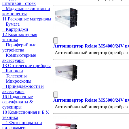
штативов - стоек
Модульные системы и
компоненты
11 Расходные материалы
Бумага
Картриджи
12 Компьютерная
техника
Периферийные
Автоинвертор Relato MS4000/24V в
устройства
Автомобильный инвертор (преобразо
Компьютерные
аксессуары
13 Оптические приборы
Бинокли
Телескопы
Микроскопы
Принадлежности и
аксессуары
16 Подарочные
Автоинвертор Relato MS5000/24V в
сертификаты &
Автомобильный инвертор (преобразо
сувениры
18 Комиссионная и Б.У.
техника
1 Фотоаппараты и
видеокамеры