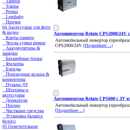
Tamron
Tokina
Pentax
Lensbaby
Прочие
04 Аксессуары для фото
& видео
Автоинвертор Relato CPS2000/24V с
Карты памяти
Автомобильный инвертор (преобразов
Чехлы сумки ремни
CPS2000/24V
[Подробнее ...]
Аккумуляторы &
зарядки
Батарейные блоки
Фильтры
Бленды
Переходные кольца &
конвертеры
Пульты ДУ
Штативы и
аксессуары
Автоинвертор Relato CPS600 с ЗУ в
Держатели
Автомобильный инвертор (преобразов
Прочее
[Подробнее ...]
Чистящие средства
Установка баланса
белого
05 Осветительное