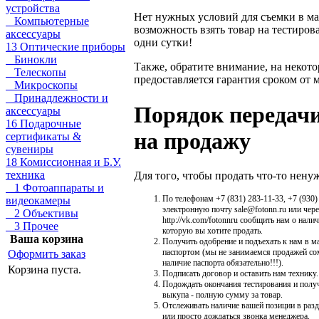
устройства
Нет нужных условий для съемки в маг
Компьютерные
возможность взять товар на тестиров
аксессуары
одни сутки!
13 Оптические приборы
Бинокли
Также, обратите внимание, на некот
Телескопы
предоставляется гарантия сроком от м
Микроскопы
Принадлежности и
Порядок передачи
аксессуары
16 Подарочные
на продажу
сертификаты &
сувениры
18 Комиссионная и Б.У.
техника
Для того, чтобы продать что-то нену
1 Фотоаппараты и
По телефонам +7 (831) 283-11-33, +7 (930)
видеокамеры
электронную почту sale@fotonn.ru или чер
2 Объективы
http://vk.com/fotonnru сообщить нам о нали
3 Прочее
которую вы хотите продать.
Ваша корзина
Получить одобрение и подъехать к нам в ма
паспортом (мы не занимаемся продажей со
Оформить заказ
наличие паспорта обязательно!!!).
Корзина пуста.
Подписать договор и оставить нам технику.
Подождать окончания тестирования и получи
выкупа - полную сумму за товар.
Отслеживать наличие вашей позиции в разд
или просто дождаться звонка менеджера.