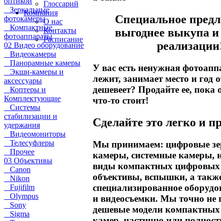
оптикой
Глоссарий
Зеркальные
Компания
Специальное предл
фотокамеры
О нас
Компактные
Контакты
выгоднее выкупа и
фотоаппараты
Расписание
реализации
02 Видео оборудование
Видеокамеры
Панорамные камеры
У вас есть ненужная фотоап
Экшн-камеры и
лежит, занимает место и год о
аксессуары
дешевеет? Продайте ее, пока 
Коптеры и
Комплектующие
что-то стоит!
Системы
стабилизации и
Сделайте это легко и п
удержания
Видеомониторы
Телесуфлеры
Мы принимаем: цифровые з
Прочее
камеры, системные камеры, 
03 Объективы
виды компактных цифровых 
Canon
объективы, вспышки, а такж
Nikon
специализированное оборудо
Fujifilm
Olympus
и видеосъемки. Мы точно не
Sony
дешевые модели компактны
Sigma
камер, частично или полност