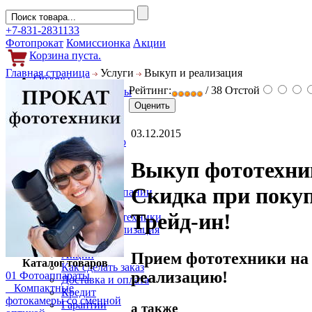
+7-831-2831133
Фотопрокат
Комиссионка
Акции
Корзина пуста.
Главная страница
Услуги
Выкуп и реализация
Обзоры
Рейтинг:
/ 38
Отстой
Фотоаппараты
Объективы
Фильтры
Новости
03.12.2015
Фото и видео
Гаджеты
Выкуп фототехни
Аксессуары
Слухи
Скидка при покуп
Новости компании
Услуги
Трейд-ин!
Прокат фототехники
Выкуп и реализация
Покупателям
Акции
Прием фототехники на
Каталог товаров
Как сделать заказ
реализацию!
01 Фотоаппараты
Доставка и оплата
Компактные
Кредит
фотокамеры со сменной
Гарантии
а также