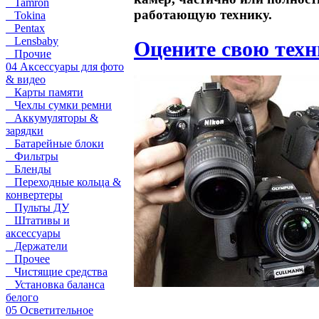
Tamron
работающую технику.
Tokina
Pentax
Lensbaby
Оцените свою тех
Прочие
04 Аксессуары для фото
& видео
Карты памяти
Чехлы сумки ремни
Аккумуляторы &
зарядки
Батарейные блоки
Фильтры
Бленды
Переходные кольца &
конвертеры
Пульты ДУ
Штативы и
аксессуары
Держатели
Прочее
Чистящие средства
Установка баланса
белого
05 Осветительное