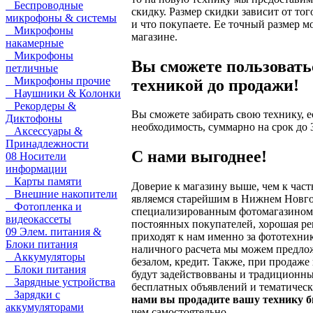
Беспроводные
скидку. Размер скидки зависит от тог
микрофоны & системы
и что покупаете. Ее точный размер м
Микрофоны
магазине.
накамерные
Микрофоны
Вы сможете пользовать
петличные
Микрофоны прочие
техникой до продажи!
Наушники & Колонки
Рекордеры &
Вы сможете забирать свою технику, е
Диктофоны
необходимость, суммарно на срок до 
Аксессуары &
Принадлежности
С нами выгоднее!
08 Носители
информации
Карты памяти
Доверие к магазину выше, чем к част
Внешние накопители
являемся старейшим в Нижнем Новг
Фотопленка и
специализированным фотомагазином.
видеокассеты
постоянных покупателей, хорошая р
09 Элем. питания &
приходят к нам именно за фототехни
Блоки питания
наличного расчета мы можем предлож
Аккумуляторы
безалом, кредит. Также, при продаже
Блоки питания
будут задействовваны и традиционн
Зарядные устройства
бесплатных объявлений и тематичес
Зарядки с
нами вы продадите вашу технику б
аккумуляторами
чем самостоятельно.