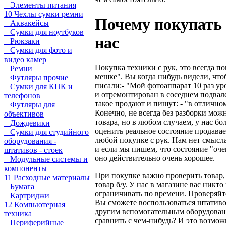
Элементы питания
10 Чехлы сумки ремни
Почему покупать
Аквакейсы
Сумки для ноутбуков
нас
Рюкзаки
Сумки для фото и
видео камер
Покупка техники с рук, это всегда по
Ремни
мешке". Вы когда нибудь видели, что
Футляры прочие
писали:- "Мой фотоаппарат 10 раз уро
Сумки для КПК и
и отремонтирован в соседнем подвале
телефонов
такое продают и пишут: - "в отлично
Футляры для
Конечно, не всегда без разборки мож
объективов
товара, но в любом случаем, у нас б
Дождевики
оценить реальное состояние продава
Сумки для студийного
любой покупке с рук. Нам нет смысл
оборудования -
и если мы пишем, что состояние "оче
штативов - стоек
оно действительно очень хорошее.
Модульные системы и
компоненты
При покупке важно проверить товар, 
11 Расходные материалы
товар б/у. У нас в магазине вас никто
Бумага
ограничивать по времени. Проверяйте
Картриджи
Вы сможете воспользоваться штатив
12 Компьютерная
другим вспомогательным оборудован
техника
сравнить с чем-нибудь? И это возмож
Периферийные