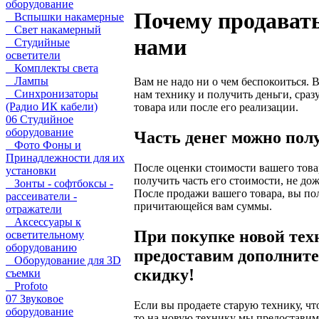
оборудование
Почему продавать
Вспышки накамерные
Свет накамерный
нами
Студийные
осветители
Комплекты света
Лампы
Вам не надо ни о чем беспокоиться. 
Синхронизаторы
нам технику и получить деньги, сраз
(Радио ИК кабели)
товара или после его реализации.
06 Студийное
оборудование
Часть денег можно полу
Фото Фоны и
Принадлежности для их
После оценки стоимости вашего това
установки
получить часть его стоимости, не до
Зонты - софтбоксы -
После продажи вашего товара, вы по
рассеиватели -
причитающейся вам суммы.
отражатели
Аксессуары к
При покупке новой тех
осветительному
оборудованию
предоставим дополнит
Оборудование для 3D
скидку!
съемки
Profoto
07 Звуковое
Если вы продаете старую технику, ч
оборудование
то на новую технику мы предостави