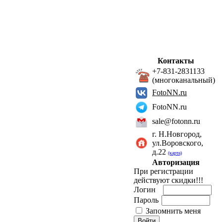
Контакты
+7-831-2831133
(многоканальный)
FotoNN.ru
FotoNN.ru
sale@fotonn.ru
г. Н.Новгород,
ул.Воровского,
д.22
(карта)
Авторизация
При регистрации
действуют скидки!!!
Логин
Пароль
Запомнить меня