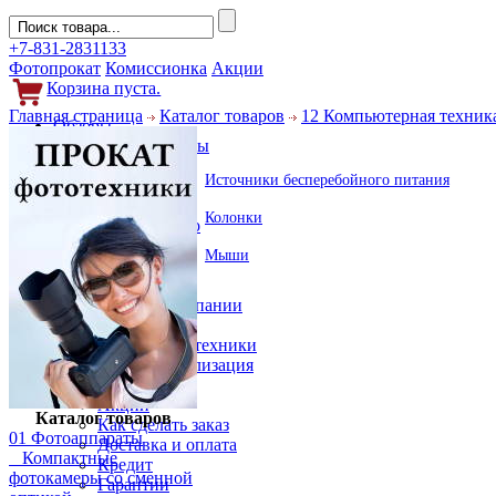
+7-831-2831133
Фотопрокат
Комиссионка
Акции
Корзина пуста.
Главная страница
Каталог товаров
12 Компьютерная техник
Обзоры
Фотоаппараты
Объективы
Источники бесперебойного питания
Фильтры
Новости
Колонки
Фото и видео
Гаджеты
Мыши
Аксессуары
Слухи
Новости компании
Услуги
Прокат фототехники
Выкуп и реализация
Покупателям
Акции
Каталог товаров
Как сделать заказ
01 Фотоаппараты
Доставка и оплата
Компактные
Кредит
фотокамеры со сменной
Гарантии