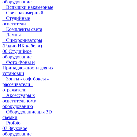
оборудование
Вспышки накамерные
Свет накамерный
Студийные
осветители
Комплекты света
Лампы
Синхронизаторы
(Радио ИК кабели)
06 Студийное
оборудование
Фото Фоны и
Принадлежности для их
установки
Зонты - софтбоксы -
рассеиватели -
отражатели
Аксессуары к
осветительному
оборудованию
Оборудование для 3D
съемки
Profoto
07 Звуковое
оборудование