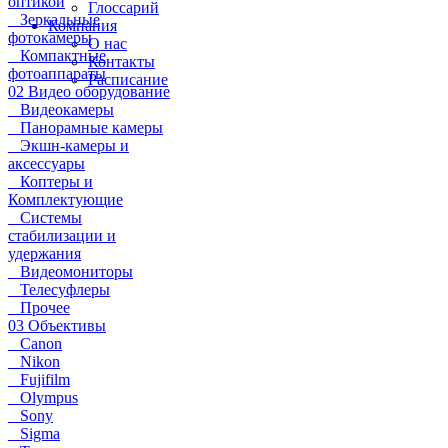
оптикой
Глоссарий
Зеркальные
Компания
фотокамеры
О нас
Компактные
Контакты
фотоаппараты
Расписание
02 Видео оборудование
Видеокамеры
Панорамные камеры
Экшн-камеры и
аксессуары
Коптеры и
Комплектующие
Системы
стабилизации и
удержания
Видеомониторы
Телесуфлеры
Прочее
03 Объективы
Canon
Nikon
Fujifilm
Olympus
Sony
Sigma