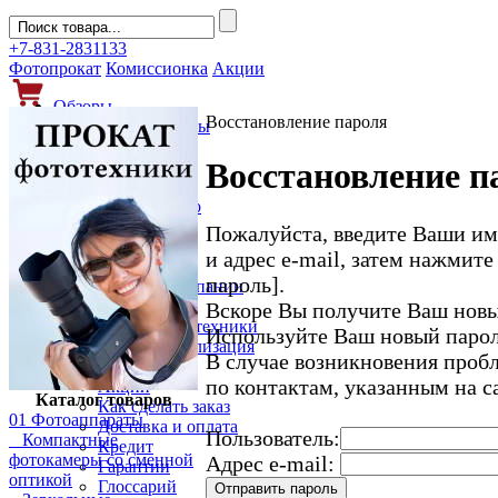
+7-831-2831133
Фотопрокат
Комиссионка
Акции
Обзоры
Восстановление пароля
Фотоаппараты
Объективы
Восстановление п
Фильтры
Новости
Фото и видео
Гаджеты
Пожалуйста, введите Ваши имя
Аксессуары
и адрес e-mail, затем нажмит
Слухи
пароль].
Новости компании
Услуги
Вскоре Вы получите Ваш новы
Прокат фототехники
Используйте Ваш новый пароль
Выкуп и реализация
В случае возникновения проб
Покупателям
по контактам, указанным на с
Акции
Каталог товаров
Как сделать заказ
01 Фотоаппараты
Доставка и оплата
Пользователь:
Компактные
Кредит
фотокамеры со сменной
Адрес e-mail:
Гарантии
оптикой
Глоссарий