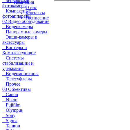
Зеркальные
Компания
фотокамеры
О нас
Компактные
Контакты
фотоаппараты
Расписание
02 Видео оборудование
Видеокамеры
Панорамные камеры
Экшн-камеры и
аксессуары
Коптеры и
Комплектующие
Системы
стабилизации и
удержания
Видеомониторы
Телесуфлеры
Прочее
03 Объективы
Canon
Nikon
Fujifilm
Olympus
Sony
Sigma
Tamron