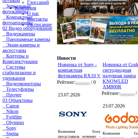
оптикой
Глоссарий
Зеркальные
Компания
фотокамеры
О нас
Компактные
Контакты
фотоаппараты
Расписание
02 Видео оборудование
Видеокамеры
Панорамные камеры
Экшн-камеры и
аксессуары
Коптеры и
Новости
Комплектующие
Новинка от Sony -
Новинка от Godo
Системы
компактная
светодиодная
стабилизации и
фотокамера RX10 V
надувная лампа
удержания
KNOWLED
Рейтинг:
/ 0
Видеомониторы
AM800R
Телесуфлеры
Рейтинг:
/
23.07.2026
Прочее
03 Объективы
23.07.2026
Canon
Nikon
Fujifilm
Olympus
Sony
Компания Sony
Компания Go
Sigma
представила новинку -