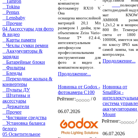
представила нов
Tamron
компактную
-
полноцве
Tokina
фотокамеру RX10 V.
светодиодный наду
Pentax
Она
мат KNOWL
Lensbaby
оснащена многослойной
AM800R разме
матрицей 20,1 Мп
Прочие
1,2x1,2 м и мощно
размером 1 дюйм, зум-
04 Аксессуары для фото
800 Вт. Темпера
объективом Zeiss Vario-
& видео
света от 1800
Sonnar T* f/2.4-4,
10000K, имеется за
Карты памяти
интеллектуальным
по классу IP65 как
Чехлы сумки ремни
автофокусом и
самой лампы, так и
Аккумуляторы &
профессиональными
контроллера.
зарядки
инструментами для
Продолжение...
Батарейные блоки
фото и видео в
компактном корпусе.
Фильтры
Бленды
Продолжение...
Переходные кольца &
конвертеры
Новинка от Godox -
Новинка от
Пульты ДУ
фотокамера C100
SmallRig -
Штативы и
интеллектуальн
Рейтинг:
/ 0
аксессуары
система управле
Держатели
аккумуляторами
06.07.2026
Прочее
Mount
Чистящие средства
Рейтинг:
/
Установка баланса
белого
06.07.2026
05 Осветительное