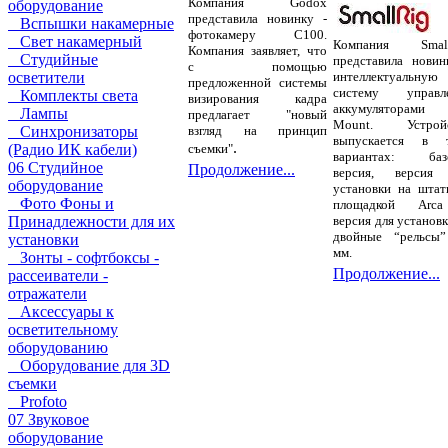
Компания Godox
оборудование
представила новинку -
Вспышки накамерные
фотокамеру C100.
Свет накамерный
Компания Small
Компания заявляет, что
Студийные
представила новин
с помощью
интеллектуальную
осветители
предложенной системы
систему управл
Комплекты света
визирования кадра
аккумуляторами
Лампы
предлагает "новый
Mount. Устройс
взгляд на принцип
Синхронизаторы
выпускается в 
.
съемки"
(Радио ИК кабели)
вариантах: баз
06 Студийное
Продолжение...
версия, версия
оборудование
установки на штат
Фото Фоны и
площадкой Arc
версия для установк
Принадлежности для их
двойные “рельсы
установки
мм.
Зонты - софтбоксы -
Продолжение...
рассеиватели -
отражатели
Аксессуары к
осветительному
оборудованию
Оборудование для 3D
съемки
Profoto
07 Звуковое
оборудование