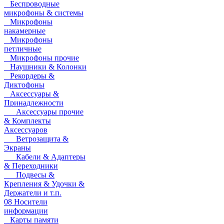
Беспроводные
микрофоны & системы
Микрофоны
накамерные
Микрофоны
петличные
Микрофоны прочие
Наушники & Колонки
Рекордеры &
Диктофоны
Аксессуары &
Принадлежности
Аксессуары прочие
& Комплекты
Аксессуаров
Ветрозащита &
Экраны
Кабели & Адаптеры
& Переходники
Подвесы &
Крепления & Удочки &
Держатели и т.п.
08 Носители
информации
Карты памяти