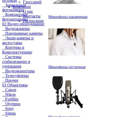
оптикой
Глоссарий
Зеркальные
Компания
фотокамеры
О нас
Компактные
Контакты
Микрофоны накамерные
фотоаппараты
Расписание
02 Видео оборудование
Видеокамеры
Панорамные камеры
Экшн-камеры и
аксессуары
Коптеры и
Комплектующие
Системы
стабилизации и
удержания
Микрофоны петличные
Видеомониторы
Телесуфлеры
Прочее
03 Объективы
Canon
Nikon
Fujifilm
Olympus
Sony
Sigma