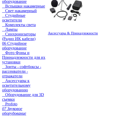
оборудование
Вспышки накамерные
Свет накамерный
Студийные
осветители
Комплекты света
Лампы
Аксессуары & Принадлежности
Синхронизаторы
(Радио ИК кабели)
06 Студийное
оборудование
Фото Фоны и
Принадлежности для их
установки
Зонты - софтбоксы -
рассеиватели -
отражатели
Аксессуары к
осветительному
оборудованию
Оборудование для 3D
съемки
Profoto
07 Звуковое
оборудование