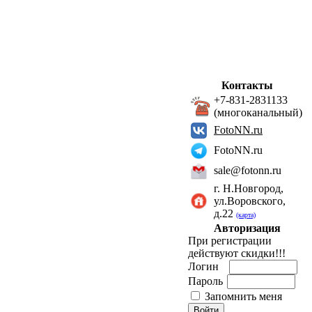
Контакты
+7-831-2831133
(многоканальный)
FotoNN.ru
FotoNN.ru
sale@fotonn.ru
г. Н.Новгород,
ул.Воровского,
д.22
(карта)
Авторизация
При регистрации
действуют скидки!!!
Логин
Пароль
Запомнить меня