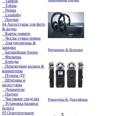
Микрофоны прочие
Tamron
Tokina
Pentax
Lensbaby
Прочие
04 Аксессуары для фото
& видео
Карты памяти
Чехлы сумки ремни
Аккумуляторы &
зарядки
Наушники & Колонки
Батарейные блоки
Фильтры
Бленды
Переходные кольца &
конвертеры
Пульты ДУ
Штативы и
аксессуары
Держатели
Прочее
Чистящие средства
Рекордеры & Диктофоны
Установка баланса
белого
05 Осветительное