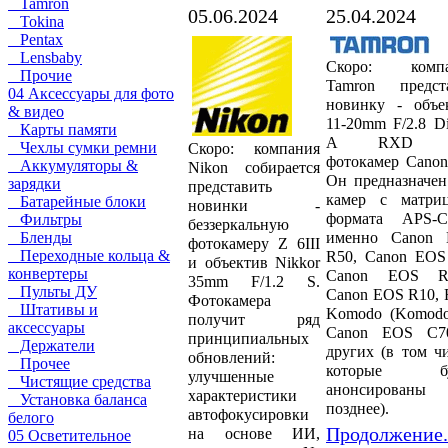
Tamron
05.06.2024
25.04.2024
Tokina
Pentax
Lensbaby
Скоро: компа
Прочие
Tamron предст
04 Аксессуары для фото
новинку - объе
& видео
11-20mm F/2.8 Di
Карты памяти
A RXD д
Чехлы сумки ремни
Скоро: компания
фотокамер Canon
Аккумуляторы &
Nikon собирается
Он предназначен
зарядки
представить
камер с матри
Батарейные блоки
новинки -
формата APS-
Фильтры
беззеркальную
именно Canon
Бленды
фотокамеру Z 6III
Переходные кольца &
R50, Canon EOS
и объектив Nikkor
конвертеры
Canon EOS R1
35mm F/1.2 S.
Пульты ДУ
Canon EOS R10,
Фотокамера
Штативы и
Komodo (Komodo
получит ряд
аксессуары
Canon EOS C7
принципиальных
Держатели
других (в том чи
обновлений:
Прочее
которые бу
улучшенные
Чистящие средства
анонсированы
характеристики
Установка баланса
позднее).
автофокусировки
белого
Продолжение.
на основе ИИ,
05 Осветительное