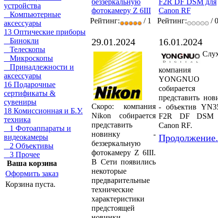
беззеркальную
F2R DF DSM для
устройства
фотокамеру Z 6III
Canon RF
Компьютерные
Рейтинг:
/ 1
Рейтинг:
/ 
аксессуары
13 Оптические приборы
29.01.2024
16.01.2024
Бинокли
Телескопы
Слух
Микроскопы
Принадлежности и
компания
аксессуары
YONGNUO
16 Подарочные
собирается
сертификаты &
представить нов
сувениры
Скоро: компания
- объектив YN
18 Комиссионная и Б.У.
Nikon собирается
F2R DF DSM 
техника
представить
Canon RF.
1 Фотоаппараты и
новинку -
Продолжение.
видеокамеры
беззеркальную
2 Объективы
фотокамеру Z 6III.
3 Прочее
В Сети появились
Ваша корзина
некоторые
Оформить заказ
предварительные
Корзина пуста.
технические
характеристики
предстоящей
новинки.