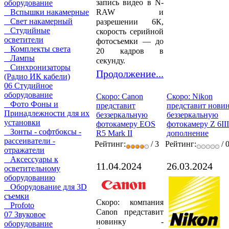
запись видео в N-
оборудование
RAW и
Вспышки накамерные
Свет накамерный
разрешении 6К,
Студийные
скорость серийной
осветители
фотосъемки — до
Комплекты света
20 кадров в
Лампы
секунду.
Синхронизаторы
Продолжение...
(Радио ИК кабели)
06 Студийное
оборудование
Скоро: Canon
Скоро: Nikon
Фото Фоны и
представит
представит новин
Принадлежности для их
беззеркальную
беззеркальную
установки
фотокамеру EOS
фотокамеру Z 6III
Зонты - софтбоксы -
R5 Mark II
дополнение
рассеиватели -
Рейтинг:
/ 3
Рейтинг:
/ 
отражатели
Аксессуары к
11.04.2024
26.03.2024
осветительному
оборудованию
Оборудование для 3D
съемки
Скоро: компания
Profoto
Canon представит
07 Звуковое
новинку -
оборудование