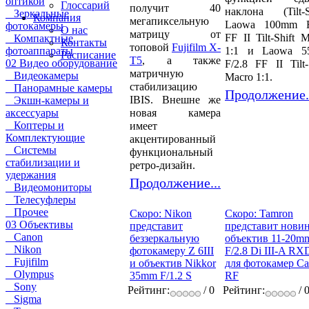
оптикой
Глоссарий
получит 40
наклона (Tilt-Sh
Зеркальные
Компания
мегапиксельную
Laowa 100mm F
фотокамеры
О нас
матрицу от
FF II Tilt-Shift 
Компактные
Контакты
топовой
Fujifilm X-
1:1 и Laowa 
фотоаппараты
Расписание
T5
, а также
02 Видео оборудование
F/2.8 FF II Tilt-
матричную
Видеокамеры
Macro 1:1.
стабилизацию
Панорамные камеры
Продолжение.
IBIS. Внешне же
Экшн-камеры и
новая камера
аксессуары
Коптеры и
имеет
Комплектующие
акцентированный
Системы
функциональный
стабилизации и
ретро-дизайн.
удержания
Продолжение...
Видеомониторы
Телесуфлеры
Прочее
Скоро: Nikon
Скоро: Tamron
03 Объективы
представит
представит новин
Canon
беззеркальную
объектив 11-20m
Nikon
фотокамеру Z 6III
F/2.8 Di III-A RX
Fujifilm
и объектив Nikkor
для фотокамер C
Olympus
35mm F/1.2 S
RF
Sony
Рейтинг:
/ 0
Рейтинг:
/ 
Sigma