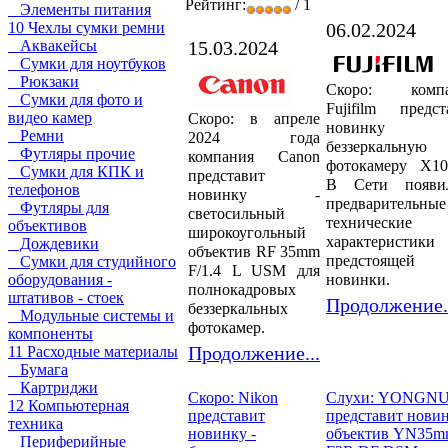
Рейтинг:
/ 1
Элементы питания
06.02.2024
10 Чехлы сумки ремни
15.03.2024
Аквакейсы
Сумки для ноутбуков
Рюкзаки
Скоро: компа
Сумки для фото и
Fujifilm предст
видео камер
Скоро: в апреле
новинку
Ремни
2024 года
беззеркальную
Футляры прочие
компания Canon
фотокамеру X10
Сумки для КПК и
представит
В Сети появи
телефонов
новинку -
предварительные
Футляры для
светосильный
технические
объективов
широкоугольный
характеристики
Дождевики
объектив RF 35mm
предстоящей
Сумки для студийного
F/1.4 L USM для
новинки.
оборудования -
полнокадровых
штативов - стоек
Продолжение.
беззеркальных
Модульные системы и
фотокамер.
компоненты
Продолжение...
11 Расходные материалы
Бумага
Картриджи
Скоро: Nikon
Слухи: YONGN
12 Компьютерная
представит
представит новин
техника
новинку -
объектив YN35
Периферийные