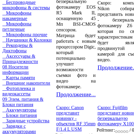
беззеркальную
Беспроводные
Скоро: компа
фотокамеру EOS
микрофоны & системы
Nikon собира
R5 Mark II,
Микрофоны
представить нов
оснащенную 45
накамерные
- беззеркаль
Микрофоны
Мп BSI-CMOS
фотокамеру Z6 
петличные
сенсором.
которая по с
Микрофоны прочие
Матрица будет
характеристикам
Наушники & Колонки
работать с новым
будет являт
Рекордеры &
процессором Digic,
продвинутой
Диктофоны
который
камерой для съ
Аксессуары &
потенциально
видео.
Принадлежности
улучшит
Продолжение.
08 Носители
возможности
информации
съемки фото и
Карты памяти
видео на
Внешние накопители
фотокамере.
Фотопленка и
Продолжение...
видеокассеты
09 Элем. питания &
Блоки питания
Скоро: Canon
Скоро: Fujifilm
Аккумуляторы
представит
представит новин
Блоки питания
новинку -
беззеркальную
Зарядные устройства
объектив RF 35mm
фотокамеру X100
Зарядки с
F/1.4 L USM
Рейтинг:
/ 
аккумуляторами