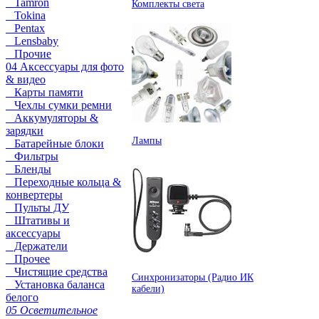
Tamron
Комплекты света
Tokina
Pentax
Lensbaby
Прочие
04 Аксессуары для фото
& видео
Карты памяти
Чехлы сумки ремни
Аккумуляторы &
зарядки
Лампы
Батарейные блоки
Фильтры
Бленды
Переходные кольца &
конвертеры
Пульты ДУ
Штативы и
аксессуары
Держатели
Прочее
Чистящие средства
Синхронизаторы (Радио ИК
Установка баланса
кабели)
белого
05 Осветительное