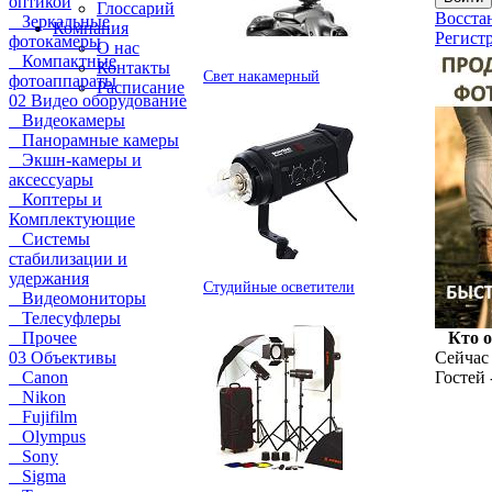
оптикой
Глоссарий
Восста
Зеркальные
Компания
Регист
фотокамеры
О нас
Компактные
Контакты
Свет накамерный
фотоаппараты
Расписание
02 Видео оборудование
Видеокамеры
Панорамные камеры
Экшн-камеры и
аксессуары
Коптеры и
Комплектующие
Системы
стабилизации и
удержания
Студийные осветители
Видеомониторы
Телесуфлеры
Прочее
Кто 
03 Объективы
Сейчас 
Canon
Гостей 
Nikon
Fujifilm
Olympus
Sony
Sigma