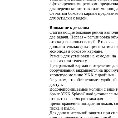
с фиксирующими ремнями предназна
для переноски штатива или монопода
Сетчатый боковой карман предназна
для бутылки с водой.
Внимание к деталям
Стягивающие боковые ремни выпол
две задачи. Первая – регулировка объ
отсека для личных вещей. Вторая –
дополнительная фиксация штатива и
монопода в боковом кармане.
Ремень для установки на чемодан на
колесах или тележку.
Центральный карман и отделение дл
оборудования закрывается на прочн
японскую молнию YKK с двойным
бегунком, что обеспечивает удобный
доступ.
Водонепроницаемые молнии с защит
брызг YKK SplashGuard установлены
открытых частях рюкзака для
предотвращения попадания дождя, сн
песка и пыли.
Для дополнительной защиты при си
ливнях предусмотрен фирменный