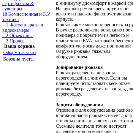
к минимуму дискомфорт в жаркой сре
сертификаты &
Нагрудный ремень регулируется по
сувениры
высоте и надежно фиксирует рюкзак 
18 Комиссионная и Б.У.
корпусе.
техника
Рюкзак также можно переносить за ру
1 Фотоаппараты и
В ручке расположена вставка из про
видеокамеры
полимера с покрытием из легкого и
2 Объективы
пластичного EVA, который обеспечи
3 Прочее
комфортную носку даже при полной
Ваша корзина
загрузке рюкзака тяжелым
Оформить заказ
оборудованием.
Корзина пуста.
Зонирование рюкзака
Рюкзак разделен на две зоны
перегородкой на липучке. Если вы
планируете использовать весь объем
рюкзака без разделения на зоны, удал
перегородку.
Защита оборудования
Отделение для оборудования распол
в нижней части рюкзака, имеет досту
стороны спины и защиту со всех стор
Съемные делители точно настроят
отделение под размер вашего