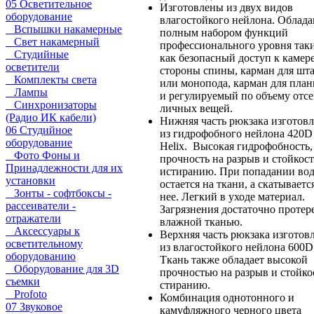
05 Осветительное
Изготовлены из двух видов
оборудование
влагостойкого нейлона. Облад
Вспышки накамерные
полным набором функций
Свет накамерный
профессионального уровня так
Студийные
как безопасный доступ к камере
осветители
стороны спины, карман для шт
Комплекты света
или монопода, карман для пла
Лампы
и регулируемый по объему отсе
Синхронизаторы
личных вещей.
(Радио ИК кабели)
Нижняя часть рюкзака изготов
06 Студийное
из гидрофобного нейлона 420D
оборудование
Helix. Высокая гидрофобность,
Фото Фоны и
прочность на разрыв и стойкост
Принадлежности для их
истиранию. При попадании вод
установки
остается на ткани, а скатываетс
Зонты - софтбоксы -
нее. Легкий в уходе материал.
рассеиватели -
Загрязнения достаточно протер
отражатели
влажной тканью.
Аксессуары к
Верхняя часть рюкзака изготов
осветительному
из влагостойкого нейлона 600D
оборудованию
Ткань также обладает высокой
Оборудование для 3D
прочностью на разрыв и стойко
съемки
стиранию.
Profoto
Комбинация однотонного и
07 Звуковое
камуфляжного черного цвета