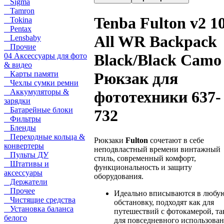
Sigma
Tamron
Tenba Fulton v2 1
Tokina
Pentax
All WR Backpack
Lensbaby
Прочие
Black/Black Camo
04 Аксессуары для фото
& видео
Карты памяти
Рюкзак для
Чехлы сумки ремни
Аккумуляторы &
фототехники 637-
зарядки
Батарейные блоки
732
Фильтры
Бленды
Переходные кольца &
Рюкзаки
Fulton
сочетают в себе
конвертеры
неподвластный времени винтажный
Пульты ДУ
стиль, современный комфорт,
Штативы и
функциональность и защиту
аксессуары
оборудования.
Держатели
Прочее
Идеально вписываются в любу
Чистящие средства
обстановку, подходят как для
Установка баланса
путешествий с фотокамерой, та
белого
для повседневного использован