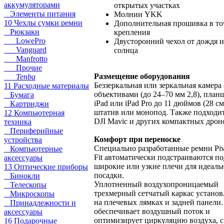
аккумуляторами
открытых участках
Элементы питания
Молнии YKK
10 Чехлы сумки ремни
Дополнительная прошивка в то
Рюкзаки
крепления
LowePro
Двусторонний чехол от дождя и
Vanguard
солнца
Manfrotto
Прочие
Размещение оборудования
Tenba
Беззеркальная или зеркальная камера 
11 Расходные материалы
объективами (до 24–70 мм 2,8), план
Бумага
iPad или iPad Pro до 11 дюймов (28 см
Картриджи
штатив или монопод. Также подходит
12 Компьютерная
DJI Mavic и других компактных дрон
техника
Периферийные
Комфорт при переноске
устройства
Специально разработанные ремни Piv
Компьютерные
Fit автоматически подстраиваются по
аксессуары
широкие или узкие плечи для идеаль
13 Оптические приборы
посадки.
Бинокли
Уплотненный воздухопроницаемый
Телескопы
трехмерный сетчатый каркас установ
Микроскопы
на плечевых лямках и задней панели
Принадлежности и
обеспечивает воздушный поток и
аксессуары
оптимизирует циркуляцию воздуха, с
16 Подарочные