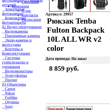
фотокамеры со сменной
Глоссарий
оптикой
Компания
Зеркальные
О нас
фотокамеры
Артикул: 29957
Контакты
Компактные
Рюкзак Tenba
Расписание
фотоаппараты
02 Видео оборудование
Fulton Backpack
Видеокамеры
Панорамные камеры
10L ALL WR v2
Экшн-камеры и
аксессуары
color
Коптеры и
Комплектующие
Системы
Дата прихода: На заказ
стабилизации и
удержания
8 859 руб.
Видеомониторы
Телесуфлеры
Прочее
03 Объективы
Canon
Nikon
Fujifilm
Olympus
Sony
Описание
Характеристики