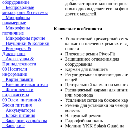
оборудование
добавляет оригинальности рюк
Беспроводные
и выгодно выделяет его на фон
микрофоны & системы
других моделей.
Микрофоны
накамерные
Микрофоны
Ключевые особенности
петличные
Микрофоны прочие
Уплотненный трехмерный сетч
Наушники & Колонки
каркас на плечевых ремнях и з
Рекордеры &
панели
Диктофоны
Плечевые ремни Pivot-Fit
Аксессуары &
Защищенное отделения для
Принадлежности
оборудования
08 Носители
Карман для планшета
информации
Регулируемое отделение для л
Карты памяти
вещей
Внешние накопители
Центральный карман на молни
Фотопленка и
Расширяемый карман для штат
видеокассеты
или монопода
09 Элем. питания &
Усиленная сетка на боковом ка
Блоки питания
Ремень для установки на чемод
Аккумуляторы
колесах
Блоки питания
Нагрудный ремень
Зарядные устройства
Гидрофобная ткань
Зарядки с
Молнии YKK Splash Guard на