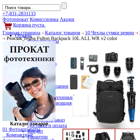
+7-831-2831133
Фотопрокат
Комиссионка
Акции
Корзина пуста.
Главная страница
Каталог товаров
10 Чехлы сумки ремни
Обзоры
Рюкзак Tenba Fulton Backpack 10L ALL WR v2 color
Фотоаппараты
Объективы
Фильтры
Новости
Фото и видео
Гаджеты
Аксессуары
Слухи
Новости компании
Услуги
Прокат фототехники
Выкуп и реализация
Покупателям
Акции
Как сделать заказ
Каталог товаров
Доставка и оплата
01 Фотоаппараты
Кредит
Компактные
Гарантии