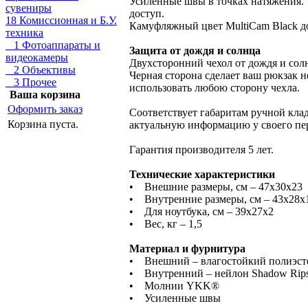
Усиленные швы в точках натяжения.
сувениры
доступ.
18 Комиссионная и Б.У.
Камуфляжный цвет MultiCam Black до
техника
1 Фотоаппараты и
Защита от дождя и солнца
видеокамеры
Двухсторонний чехол от дождя и сол
2 Объективы
Черная сторона сделает ваш рюкзак 
3 Прочее
использовать любою сторону чехла.
Ваша корзина
Оформить заказ
Соответствует габаритам ручной кл
Корзина пуста.
актуальную информацию у своего пер
Гарантия производителя 5 лет.
Технические характеристики
• Внешние размеры, см – 47х30х23
• Внутренние размеры, см – 43х28х
• Для ноутбука, см – 39х27х2
• Вес, кг – 1,5
Материал и фурнитура
• Внешний – влагостойкий полиэст
• Внутренний – нейлон Shadow Rips
• Молнии YKK®
• Усиленные швы