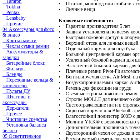
Tamron
• Штатив, монопод или стабилизат
Tokina
• Личные вещи
Pentax
Lensbaby
Ключевые особенности:
Прочие
• Гарантия производителя 5 лет
04 Аксессуары для фото
• Защита установлена по всему кор
& видео
• Быстрый боковой доступ к оборудо
Карты памяти
• Верхний отсек для личных вещей 
Чехлы сумки ремни
• Отдельный карман для ноутбука
Аккумуляторы &
• Большой центральный карман-орг
зарядки
• Усиленный боковой карман для ш
Батарейные блоки
• Эластичный боковой карман для б
Фильтры
• Плечевые ремни Pivot-Fit автомат
Бленды
• Вентилируемая сетка Air Mesh на 
Переходные кольца &
• Воздухопроницаемый каркас Airf
конвертеры
• Ремень для фиксации на груди
Пульты ДУ
• Съемные стропы поясного ремня
Штативы и
• Стропы MOLLE для внешнего обв
аксессуары
• Светоотражающие нити в строп
Держатели
• Скрытый карман для Bluetooth-тре
Прочее
• Влагостойкий полиэстер 600D с 
Чистящие средства
• Молнии YKK® с возможностью ус
Установка баланса
• Дополнительная прошивка в точк
белого
• Двусторонний чехол от дождя и с
05 Осветительное
• Регулируемый ремень для установк