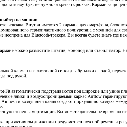
 достать ноутбук, не нужно открывать рюкзак. Карман защищен 
найзер на молнии
те рюкзака. Внутри имеются 2 кармана для смартфона, блокнота
армированного термопластичного полиуретана с молнией для свет
 неопрена для Bluetooth-трекера. Вы всегда будете знать где на
рмане можно разместить штатив, монопод или стабилизатор. Н
льшой карман из эластичной сетки для бутылки с водой, перчато
да под рукой.
ot-Fit автоматически подстраиваются под широкие или узкие пл
евые лямки и воздухопроницаемый каркас Airflow гарантируют
ка Airmesh и воздушный канал создают циркуляцию воздуха между
е.
ичную степень амортизации. Вы можете длительное время носит
ка при активном движении предусмотрен поясной ремень и рег
о ремня съемные.