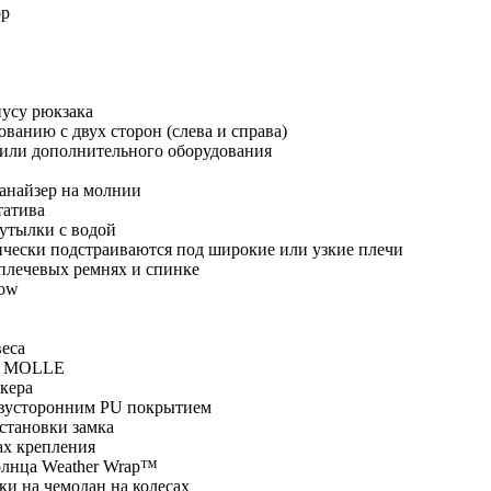
ор
пусу рюкзака
ванию с двух сторон (слева и справа)
или дополнительного оборудования
анайзер на молнии
татива
утылки с водой
ически подстраиваются под широкие или узкие плечи
плечевых ремнях и спинке
low
еса
ах MOLLE
кера
двусторонним PU покрытием
тановки замка
ах крепления
олнца Weather Wrap™
и на чемодан на колесах