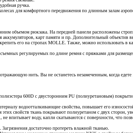
 удобная ручка.
 колесах для комфортного передвижения по длинным залам аэропо
ренним объемом рюкзака. На передней панели расположены стр
ля аккумуляторов, карт памяти и пр. Дополнительный объектив 
закрепить его на стропах MOLLE. Также, можно использовать в к
съемных регулируемых по длине ремня с пряжками для размеще
ажающую нить. Вы не останетесь незамеченным, когда едете н
 полиэстера 600D с двусторонним PU (полиуретановым) покрыти
териалу водоотталкивающие свойства, повышает его износостой
я этих свойств ткань покрывают полиуретаном с двух сторон, у
 не впитывает воду, капли скатываются с поверхности, что поз
.
. Загрязнения достаточно протереть влажной тканью.