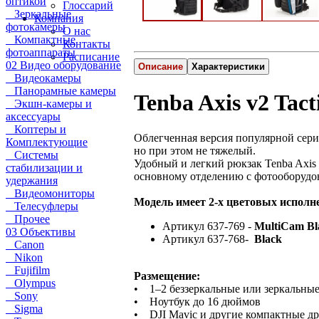
оптикой
Глоссарий
Зеркальные
Компания
фотокамеры
О нас
Компактные
Контакты
фотоаппараты
Расписание
02 Видео оборудование
Описание
Характеристики
Видеокамеры
Панорамные камеры
Tenba Axis v2 Tac
Экшн-камеры и
аксессуары
Коптеры и
Облегченная версия популярной сери
Комплектующие
но при этом не тяжелый.
Системы
Удобный и легкий рюкзак Tenba Axis
стабилизации и
основному отделению с фотооборудо
удержания
Видеомониторы
Модель имеет 2-х цветовых исполне
Телесуфлеры
Прочее
Артикул 637-769 -
MultiCam Bl
03 Объективы
Артикул 637-768-
Black
Canon
Nikon
Fujifilm
Размещение:
Olympus
• 1–2 беззеркальные или зеркальные 
Sony
• Ноутбук до 16 дюймов
Sigma
• DJI Mavic и другие компактные д