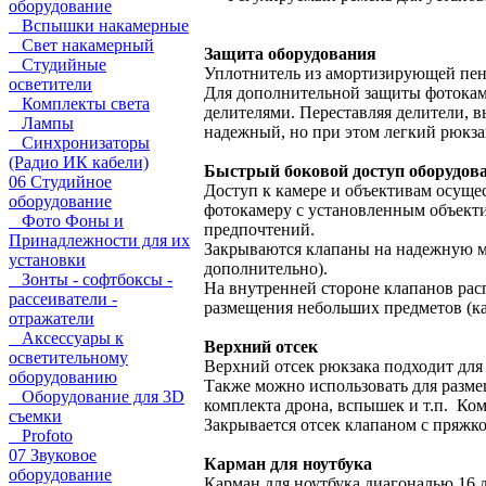
оборудование
Вспышки накамерные
Свет накамерный
Защита оборудования
Студийные
Уплотнитель из амортизирующей пен
осветители
Для дополнительной защиты фотокаме
Комплекты света
делителями. Переставляя делители, в
Лампы
надежный, но при этом легкий рюкза
Синхронизаторы
(Радио ИК кабели)
Быстрый боковой доступ оборудова
06 Студийное
Доступ к камере и объективам осуще
оборудование
фотокамеру с установленным объекти
Фото Фоны и
предпочтений.
Принадлежности для их
Закрываются клапаны на надежную мо
установки
дополнительно).
Зонты - софтбоксы -
На внутренней стороне клапанов ра
рассеиватели -
размещения небольших предметов (каб
отражатели
Аксессуары к
Верхний отсек
осветительному
Верхний отсек рюкзака подходит для 
оборудованию
Также можно использовать для разм
Оборудование для 3D
комплекта дрона, вспышек и т.п. Ко
съемки
Закрывается отсек клапаном с пряжк
Profoto
07 Звуковое
Карман для ноутбука
оборудование
Карман для ноутбука диагональю 16 