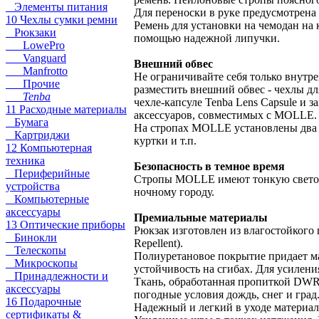
Элементы питания
Для переноски в руке предусмотрена
10 Чехлы сумки ремни
Ремень для установки на чемодан на
Рюкзаки
помощью надежной липучки.
LowePro
Vanguard
Внешний обвес
Manfrotto
Не ограничивайте себя только внут
Прочие
разместить внешний обвес - чехлы д
Tenba
чехле-капсуле Tenba Lens Capsule и 
11 Расходные материалы
аксессуаров, совместимых с MOLLE.
Бумага
На стропах MOLLE установлены два 
Картриджи
куртки и т.п.
12 Компьютерная
техника
Безопасность в темное время
Периферийные
Стропы MOLLE имеют тонкую светоотр
устройства
ночному городу.
Компьютерные
аксессуары
Премиальные материалы
13 Оптические приборы
Рюкзак изготовлен из влагостойкого
Бинокли
Repellent).
Телескопы
Полиуретановое покрытие придает ма
Микроскопы
устойчивость на сгибах. Для усилени
Принадлежности и
Ткань, обработанная пропиткой DWR,
аксессуары
погодные условия дождь, снег и град
16 Подарочные
Надежный и легкий в уходе материал
сертификаты &