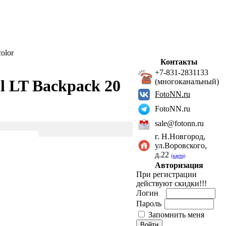
olor
Контакты
+7-831-2831133
al LT Backpack 20
(многоканальный)
FotoNN.ru
FotoNN.ru
sale@fotonn.ru
г. Н.Новгород,
ул.Воровского,
д.22
(карта)
Авторизация
При регистрации
действуют скидки!!!
Логин
Пароль
Запомнить меня