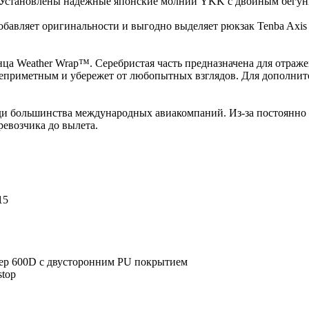
 Установлены надежные японские молнии YKK с двойным бегунк
бавляет оригинальности и выгодно выделяет рюкзак Tenba Axis
нца Weather Wrap™. Серебристая часть предназначена для отраж
неприметным и убережет от любопытных взглядов. Для дополни
ади большинства международных авиакомпаний. Из-за постоянн
евозчика до вылета.
15
ер 600D с двусторонним PU покрытием
top