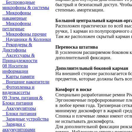
Беспроводные
быстрый и безопасный доступ. Чтобы
микрофоны & системы
степенью. амортизации.
Микрофоны
накамерные
Большой центральный карман-орга
Микрофоны
Расположен практически по всей высо
петличные
ручки, 1 карман из полупрозрачного 
Микрофоны прочие
Там же расположен скрытый карман из
Наушники & Колонки
Рекордеры &
Переноска штатива
Диктофоны
В усиленном расширяемом боковом ка
Аксессуары &
дополнительной фиксации.
Принадлежности
08 Носители
Дополнительный боковой карман
информации
На внешней стороне располагается бо
Карты памяти
предметов, которые должны быть всег
Внешние накопители
Фотопленка и
Комфорт в носке
видеокассеты
Специально разработанные ремни Piv
09 Элем. питания &
Эргономичные перфорированные плеч
Блоки питания
в любое время года. Трехмерная сет
Аккумуляторы
минимуму дискомфорт в жаркой сред
Блоки питания
Спинка и плечевые лямки имеют отл
Зарядные устройства
не испытывать дискомфорта.
Зарядки с
Для дополнительной фиксации рюкза
аккумуляторами
ремень. Нейлоновые стропы поясног