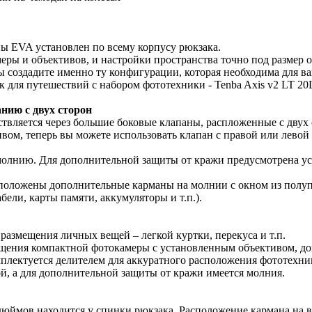
ы EVA установлен по всему корпусу рюкзака.
ры и объективов, и настройки пространства точно под размер о
ы создадите именно ту конфигурации, которая необходима для в
к для путешествий с набором фототехники - Tenba Axis v2 LT 2
нию с двух сторон
ствляется через большие боковые клапаны, распложенные с двух 
вом, теперь вы можете использовать клапан с правой или левой
лнию. Для дополнительной защиты от кражи предусмотрена уст
сположены дополнительные карманы на молнии с окном из полуп
ели, карты памяти, аккумуляторы и т.п.).
размещения личных вещей – легкой куртки, перекуса и т.п.
ещения компактной фотокамеры с установленным объективом, д
мплектуется делителем для аккуратного расположения фототехни
ой, а для дополнительной защиты от кражи имеется молния.
дюймов находится у спинки рюкзака. Расположение кармана на 