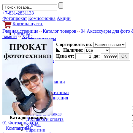
+7-831-2831133
Фотопрокат
Комиссионка
Акции
Корзина пуста.
Главная страница
Каталог товаров
04 Аксессуары для фото 
Обзоры
памяти
XQD
Фотоаппараты
Объективы
Сортировать по
:
Фильтры
Наличие:
Новости
Цена от:
до:
Фото и видео
Гаджеты
Аксессуары
Слухи
Новости компании
Услуги
Прокат фототехники
Выкуп и реализация
Покупателям
Акции
Как сделать заказ
Каталог товаров
Доставка и оплата
01 Фотоаппараты
Кредит
Компактные
Гарантии