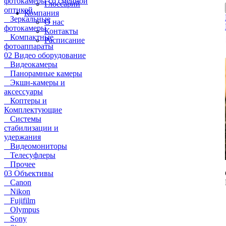
фотокамеры со сменной
Глоссарий
оптикой
Компания
Зеркальные
О нас
фотокамеры
Контакты
Компактные
Расписание
фотоаппараты
02 Видео оборудование
Видеокамеры
Панорамные камеры
Экшн-камеры и
аксессуары
Коптеры и
Комплектующие
Системы
стабилизации и
удержания
Видеомониторы
Телесуфлеры
Прочее
03 Объективы
Canon
Nikon
Fujifilm
Olympus
Sony