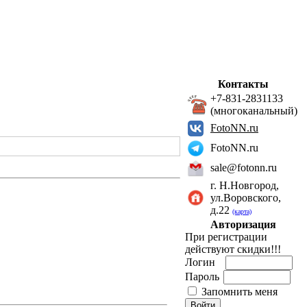
Контакты
+7-831-2831133
(многоканальный)
FotoNN.ru
FotoNN.ru
sale@fotonn.ru
г. Н.Новгород,
ул.Воровского,
д.22
(карта)
Авторизация
При регистрации
действуют скидки!!!
Логин
Пароль
Запомнить меня