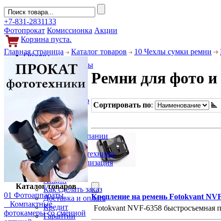
+7-831-2831133
Фотопрокат
Комиссионка
Акции
Корзина пуста.
Главная страница
Каталог товаров
10 Чехлы сумки ремни
Обзоры
Фотоаппараты
Ремни для фото и
Объективы
Фильтры
Новости
Фото и видео
Сортировать по
:
Гаджеты
Аксессуары
Слухи
Новости компании
Услуги
Прокат фототехники
Выкуп и реализация
Покупателям
Акции
Каталог товаров
Как сделать заказ
01 Фотоаппараты
Крепление на ремень Fotokvant NV
Доставка и оплата
Компактные
Кредит
Fotokvant NVF-6358 быстросъемная 
фотокамеры со сменной
Гарантии