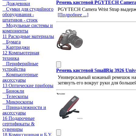
Ремень кистевой PGYTECH Camera 
Дождевики
Сумки для студийного
PGYTECH Camera Wrist Strap выдержив
оборудования -
[Подробнее ...]
штативов - стоек
Модульные системы и
компоненты
11 Расходные материалы
Бумага
Картриджи
12 Компьютерная
техника
Периферийные
устройства
Ремень кистевой SmallRig 3926 Univ
Компьютерные
Универсальный кожаный ремешок на 
аксессуары
затянуть его вокруг руки для больш
13 Оптические приборы
Бинокли
Телескопы
Микроскопы
Принадлежности и
аксессуары
16 Подарочные
сертификаты &
сувениры
18 Комиссионная и Б.У.