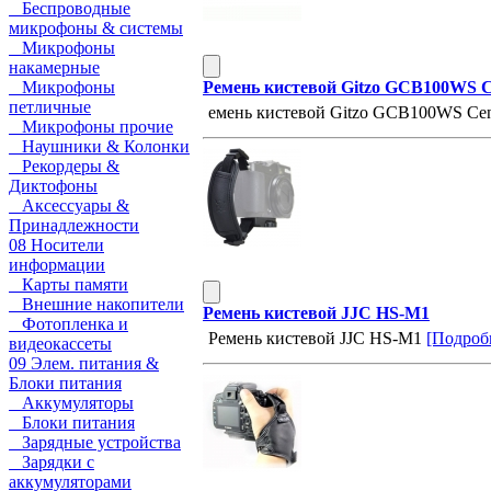
Беспроводные
микрофоны & системы
Микрофоны
накамерные
Ремень кистевой Gitzo GCB100WS C
Микрофоны
петличные
емень кистевой Gitzo GCB100WS Cent
Микрофоны прочие
Наушники & Колонки
Рекордеры &
Диктофоны
Аксессуары &
Принадлежности
08 Носители
информации
Карты памяти
Внешние накопители
Ремень кистевой JJC HS-M1
Фотопленка и
Ремень кистевой JJC HS-M1
[Подробн
видеокассеты
09 Элем. питания &
Блоки питания
Аккумуляторы
Блоки питания
Зарядные устройства
Зарядки с
аккумуляторами