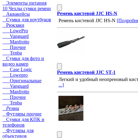
Элементы питания
10 Чехлы сумки ремни
Ремень кистевой JJC HS-N
Аквакейсы
Сумки для ноутбуков
Ремень кистевой JJC HS-N
[Подробнее
Рюкзаки
LowePro
Vanguard
Manfrotto
Прочие
Tenba
Сумки для фото и
видео камер
Case Logic
Ремень кистевой JJC ST-1
Lowepro
Легкий и удобный неопреновый кист
Оригинальные
...]
Vanguard
Manfrotto
Прочие
Tenba
Ремни
Футляры прочие
Сумки для КПК и
телефонов
Футляры для
объективов