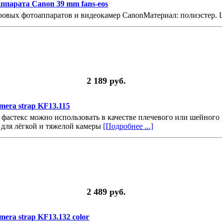
ппарата Canon 39 mm fans-eos
овых фотоаппаратов и видеокамер CanonМатериал: полиэстер.
2 189 руб.
era strap KF13.115
фастекс можно использовать в качестве плечевого или шейного 
 для лёгкой и тяжелой камеры
[Подробнее ...]
2 489 руб.
ra strap KF13.132 color