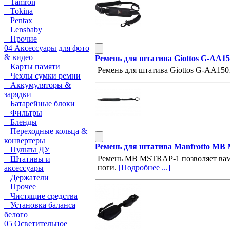
Tamron
Tokina
Pentax
Lensbaby
Прочие
04 Аксессуары для фото
& видео
Ремень для штатива Giottos G-AA15
Карты памяти
Ремень для штатива Giottos G-AA15
Чехлы сумки ремни
Аккумуляторы &
зарядки
Батарейные блоки
Фильтры
Бленды
Переходные кольца &
конвертеры
Ремень для штатива Manfrotto M
Пульты ДУ
Ремень MB MSTRAP-1 позволяет вам л
Штативы и
ноги.
[Подробнее ...]
аксессуары
Держатели
Прочее
Чистящие средства
Установка баланса
белого
05 Осветительное