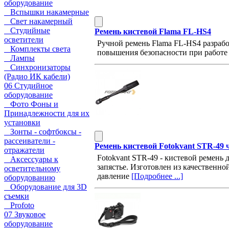
оборудование
Вспышки накамерные
Свет накамерный
Студийные
Ремень кистевой Flama FL-HS4
осветители
Ручной ремень Flama FL-HS4 разрабо
Комплекты света
повышения безопасности при работе
Лампы
Синхронизаторы
(Радио ИК кабели)
06 Студийное
оборудование
Фото Фоны и
Принадлежности для их
установки
Зонты - софтбоксы -
рассеиватели -
Ремень кистевой Fotokvant STR-49
отражатели
Fotokvant STR-49 - кистевой ремень
Аксессуары к
запястье. Изготовлен из качествен
осветительному
давление
[Подробнее ...]
оборудованию
Оборудование для 3D
съемки
Profoto
07 Звуковое
оборудование