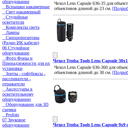
оборудование
Чехол Lens Capsule 636-35 для объек
Вспышки накамерные
объективов длиной до 23 см.
[Подробн
Свет накамерный
Студийные
осветители
Комплекты света
Лампы
Синхронизаторы
(Радио ИК кабели)
06 Студийное
оборудование
Фото Фоны и
Чехол Tenba Tools Lens Capsule 30x
Принадлежности для их
Чехол Lens Capsule 636-360 для объе
установки
объективов длиной до 30 см.
[Подробн
Зонты - софтбоксы -
рассеиватели -
отражатели
Аксессуары к
осветительному
оборудованию
Оборудование для 3D
съемки
Profoto
07 Звуковое
Чехол Tenba Tools Lens Capsule 9x9
оборудование