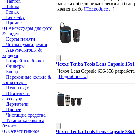
Tamron
завязках обеспечивает легкий и быс
Tokina
хранения бо
[Подробнее ...]
Pentax
Lensbaby
Прочие
04 Аксессуары для фото
& видео
Карты памяти
Чехлы сумки ремни
Аккумуляторы &
зарядки
Батарейные блоки
Чехол Tenba Tools Lens Capsule 15x
Фильтры
Чехол Lens Capsule 636-358 разработ
Бленды
[Подробнее ...]
Переходные кольца &
конвертеры
Пульты ДУ
Штативы и
аксессуары
Держатели
Прочее
Чистящие средства
Установка баланса
белого
05 Осветительное
Чехол Tenba Tools Lens Capsule 23x