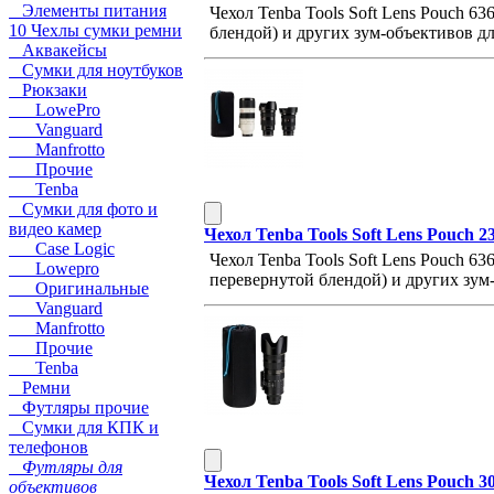
Элементы питания
Чехол Tenba Tools Soft Lens Pouch 6
10 Чехлы сумки ремни
блендой) и других зум-объективов д
Аквакейсы
Сумки для ноутбуков
Рюкзаки
LowePro
Vanguard
Manfrotto
Прочие
Tenba
Сумки для фото и
видео камер
Чехол Tenba Tools Soft Lens Pouch 
Case Logic
Чехол Tenba Tools Soft Lens Pouch 63
Lowepro
перевернутой блендой) и других зум
Оригинальные
Vanguard
Manfrotto
Прочие
Tenba
Ремни
Футляры прочие
Сумки для КПК и
телефонов
Футляры для
Чехол Tenba Tools Soft Lens Pouch 
объективов