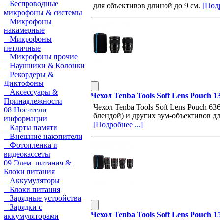
Беспроводные
для объективов длиной до 9 см.
[Подр
микрофоны & системы
Микрофоны
накамерные
Микрофоны
петличные
Микрофоны прочие
Наушники & Колонки
Рекордеры &
Диктофоны
Аксессуары &
Чехол Tenba Tools Soft Lens Pouch 
Принадлежности
Чехол Tenba Tools Soft Lens Pouch 6
08 Носители
блендой) и других зум-объективов д
информации
[Подробнее ...]
Карты памяти
Внешние накопители
Фотопленка и
видеокассеты
09 Элем. питания &
Блоки питания
Аккумуляторы
Блоки питания
Зарядные устройства
Зарядки с
Чехол Tenba Tools Soft Lens Pouch 
аккумуляторами