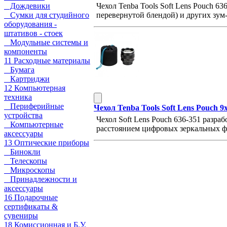
Чехол Tenba Tools Soft Lens Pouch 63
Дождевики
перевернутой блендой) и других зум
Сумки для студийного
оборудования -
штативов - стоек
Модульные системы и
компоненты
11 Расходные материалы
Бумага
Картриджи
12 Компьютерная
техника
Периферийные
Чехол Tenba Tools Soft Lens Pouch 
устройства
Чехол Soft Lens Pouch 636-351 разр
Компьютерные
расстоянием цифровых зеркальных ф
аксессуары
13 Оптические приборы
Бинокли
Телескопы
Микроскопы
Принадлежности и
аксессуары
16 Подарочные
сертификаты &
сувениры
18 Комиссионная и Б.У.