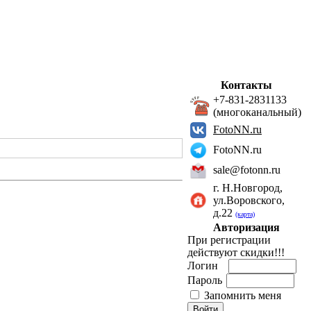
Контакты
+7-831-2831133
(многоканальный)
FotoNN.ru
FotoNN.ru
sale@fotonn.ru
г. Н.Новгород,
ул.Воровского,
д.22
(карта)
Авторизация
При регистрации
действуют скидки!!!
Логин
Пароль
Запомнить меня