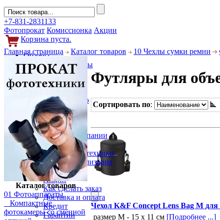
+7-831-2831133
Фотопрокат
Комиссионка
Акции
Корзина пуста.
Главная страница
Каталог товаров
10 Чехлы сумки ремни
Обзоры
Фотоаппараты
Футляры для объ
Объективы
Фильтры
Новости
Фото и видео
Сортировать по
:
Гаджеты
Аксессуары
Слухи
Новости компании
Услуги
Прокат фототехники
Выкуп и реализация
Покупателям
Акции
Каталог товаров
Как сделать заказ
01 Фотоаппараты
Доставка и оплата
Компактные
Чехол K&F Concept Lens Bag M для
Кредит
фотокамеры со сменной
Гарантии
размер M - 15 х 11 см
[Подробнее ...]