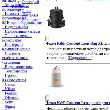
оптикой
Глоссарий
Зеркальные
Компания
фотокамеры
О нас
Компактные
Контакты
фотоаппараты
Расписание
02 Видео оборудование
Видеокамеры
Панорамные камеры
Экшн-камеры и
аксессуары
Чехол K&F Concept Lens Bag XL дл
Коптеры и
Специальный плотный чехол для хра
Комплектующие
водонепроницаемыми двойными молни
Системы
толщиной 1
[Подробнее ...]
стабилизации и
удержания
Видеомониторы
Телесуфлеры
Прочее
03 Объективы
Canon
Nikon
Fujifilm
Olympus
Sony
Чехол K&F Concept Lens pouch для 
Sigma
Чехол для объектива с регулируемой