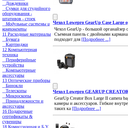
Дождевики
Сумки для студийного
оборудования -
штативов - стоек
Чехол Lowepro GearUp Case Large
Модульные системы и
компоненты
Чехол GearUp - большой органайзер 
11 Расходные материалы
Съемная панель с двойными кармана
Бумага
подходит для
[Подробнее ...]
Картриджи
12 Компьютерная
техника
Периферийные
устройства
Компьютерные
аксессуары
13 Оптические приборы
Бинокли
Телескопы
Чехол Lowepro GEARUP CREATOR 
Микроскопы
GearUp Creator Box Large II camera 
Принадлежности и
камеры и аксессуаров. Гибкие внутр
аксессуары
таких ка
[Подробнее ...]
16 Подарочные
сертификаты &
сувениры
18 Комиссионная и Б.У.