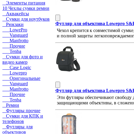
Элементы питания
10 Чехлы сумки ремни
Аквакейсы
Сумки для ноутбуков
Футляр для объектива Lowepro S&F
Рюкзаки
LowePro
Чехол крепится к совместимой сумке
Vanguard
и полной защиты легкоповреждаемого 
Manfrotto
Прочие
Tenba
Сумки для фото и
видео камер
Case Logic
Lowepro
Оригинальные
Vanguard
Manfrotto
Футляр для объектива Lowepro S&F
Прочие
Эти футляры обеспечивают свободу 
Tenba
защищающими объективы, в сложенн
Ремни
Футляры прочие
Сумки для КПК и
телефонов
Футляры для
объективов