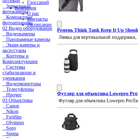
оптикой
Глоссарий
Зеркальные
Компания
фотокамеры
О нас
Компактные
Контакты
фотоаппараты
Расписание
02 Видео оборудование
Ремень Think Tank Keep It Up Shoul
Видеокамеры
Лямка для вертикальной поддержки, 
Панорамные камеры
Экшн-камеры и
аксессуары
Коптеры и
Комплектующие
Системы
стабилизации и
удержания
Видеомониторы
Телесуфлеры
Футляр для объектива Lowepro Pro
Прочее
03 Объективы
Футляр для объектива Lowepro ProTa
Canon
Nikon
Fujifilm
Olympus
Sony
Sigma