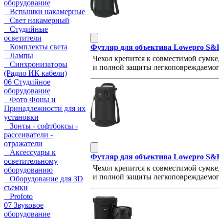
оборудование
Вспышки накамерные
Свет накамерный
Студийные
осветители
Комплекты света
Футляр для объектива Lowepro S&F
Лампы
Чехол крепится к совместимой сумке
Синхронизаторы
и полной защиты легкоповреждаемого 
(Радио ИК кабели)
06 Студийное
оборудование
Фото Фоны и
Принадлежности для их
установки
Зонты - софтбоксы -
рассеиватели -
отражатели
Аксессуары к
Футляр для объектива Lowepro S&F
осветительному
Чехол крепится к совместимой сумке
оборудованию
и полной защиты легкоповреждаемого 
Оборудование для 3D
съемки
Profoto
07 Звуковое
оборудование