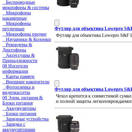
Беспроводные
микрофоны & системы
Микрофоны
накамерные
Микрофоны
Футляр для объектива Lowepro S&F 
петличные
Микрофоны прочие
Футляр для объектива Lowepro S&F L
Наушники & Колонки
Рекордеры &
Диктофоны
Аксессуары &
Принадлежности
08 Носители
информации
Карты памяти
Внешние накопители
Фотопленка и
Футляр для объектива Lowepro S&F
видеокассеты
Чехол крепится к совместимой сумке
09 Элем. питания &
и полной защиты легкоповреждаемого 
Блоки питания
Аккумуляторы
Блоки питания
Зарядные устройства
Зарядки с
аккумуляторами