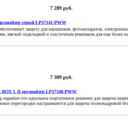
7 289 руб.
 органайзер серый LP37141-PWW
обеспечивает защиту для наушников, фотоаппаратов, электронных
ми, мягкой подкладкой и эластичным ремешком для еще более н
7 389 руб.
BOX L II органайзер LP37348-PWW
bag organizer-это идеальное портативное решение для защиты ваш
енние перегородки настраиваются для защиты полнокадровой бе