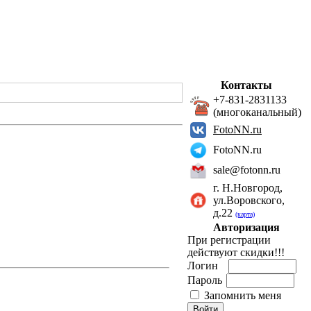
Контакты
+7-831-2831133
(многоканальный)
FotoNN.ru
FotoNN.ru
sale@fotonn.ru
г. Н.Новгород,
ул.Воровского,
д.22
(карта)
Авторизация
При регистрации
действуют скидки!!!
Логин
Пароль
Запомнить меня