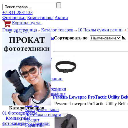
+7-831-2831133
Фотопрокат
Комиссионка
Акции
Корзина пуста.
Главная страница
Каталог товаров
10 Чехлы сумки ремни
Обзоры
Фотоаппараты
Сортировать по
:
Объективы
Фильтры
Новости
Фото и видео
Гаджеты
Аксессуары
Слухи
Новости компании
Услуги
Прокат фототехники
Выкуп и реализация
Ремень Lowepro ProTactic Utility Bel
Покупателям
Ремень Lowepro ProTactic Utility Bel
Акции
Каталог товаров
Как сделать заказ
01 Фотоаппараты
Доставка и оплата
Компактные
Кредит
фотокамеры со сменной
Гарантии