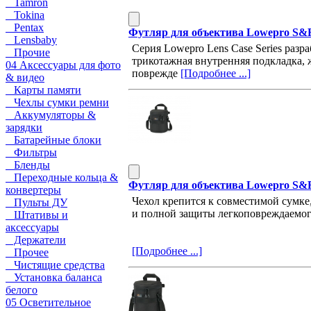
Tamron
Tokina
Pentax
Футляр для объектива Lowepro S&F 
Lensbaby
Серия Lowepro Lens Case Series раз
Прочие
трикотажная внутренняя подкладка,
04 Аксессуары для фото
поврежде
[Подробнее ...]
& видео
Карты памяти
Чехлы сумки ремни
Аккумуляторы &
зарядки
Батарейные блоки
Фильтры
Бленды
Переходные кольца &
Футляр для объектива Lowepro S&F 
конвертеры
Чехол крепится к совместимой сумке
Пульты ДУ
и полной защиты легкоповреждаемого
Штативы и
аксессуары
Держатели
[Подробнее ...]
Прочее
Чистящие средства
Установка баланса
белого
05 Осветительное