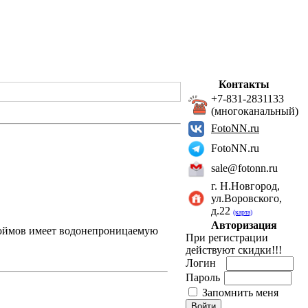
Контакты
+7-831-2831133
(многоканальный)
FotoNN.ru
FotoNN.ru
sale@fotonn.ru
г. Н.Новгород,
ул.Воровского,
д.22
(карта)
Авторизация
 дюймов имеет водонепроницаемую
При регистрации
действуют скидки!!!
Логин
Пароль
Запомнить меня