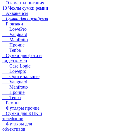
Элементы питания
10 Чехлы сумки ремни
Аквакейсы
Сумки для ноутбуков
Рюкзаки
LowePro
Vanguard
Manfrotto
Прочие
Tenba
Сумки для фото и
видео камер
Case Logic
Lowepro
Оригинальные
Vanguard
Manfrotto
Прочие
Tenba
Ремни
Футляры прочие
Сумки для КПК и
телефонов
Футляры для
объективов