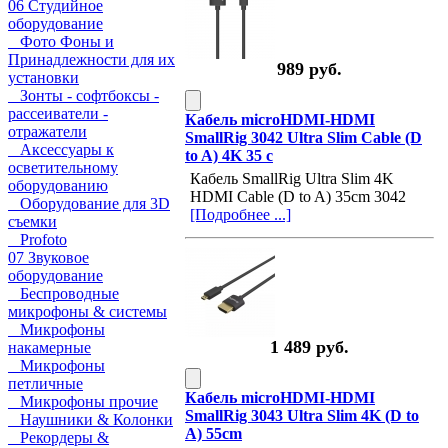
06 Студийное
оборудование
Фото Фоны и
Принадлежности для их
989 руб.
установки
Зонты - софтбоксы -
рассеиватели -
Кабель microHDMI-HDMI
отражатели
SmallRig 3042 Ultra Slim Cable (D
Аксессуары к
to A) 4K 35 с
осветительному
Кабель SmallRig Ultra Slim 4K
оборудованию
HDMI Cable (D to A) 35cm 3042
Оборудование для 3D
[Подробнее ...]
съемки
Profoto
07 Звуковое
оборудование
Беспроводные
микрофоны & системы
Микрофоны
1 489 руб.
накамерные
Микрофоны
петличные
Кабель microHDMI-HDMI
Микрофоны прочие
SmallRig 3043 Ultra Slim 4K (D to
Наушники & Колонки
A) 55cm
Рекордеры &