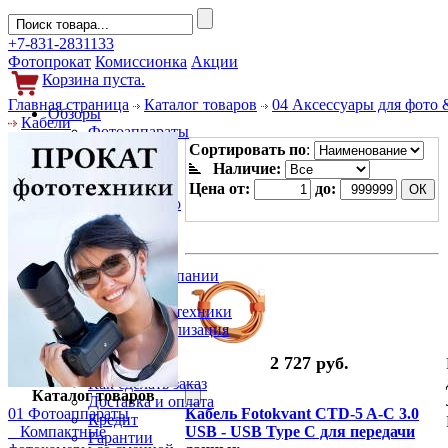
+7-831-2831133
Фотопрокат
Комиссионка
Акции
Корзина пуста.
Главная страница
Каталог товаров
04 Аксессуары для фото 
Обзоры
Кабели
Фотоаппараты
Объективы
Сортировать по
:
Фильтры
Наличие:
Новости
Цена от:
до:
Фото и видео
Гаджеты
Аксессуары
Слухи
Новости компании
Услуги
Прокат фототехники
Выкуп и реализация
Покупателям
2 727 руб.
Акции
Как сделать заказ
Каталог товаров
Доставка и оплата
01 Фотоаппараты
Кабель Fotokvant CTD-5 A-C 3.0
Кредит
Компактные
USB - USB Type C для передачи
Гарантии