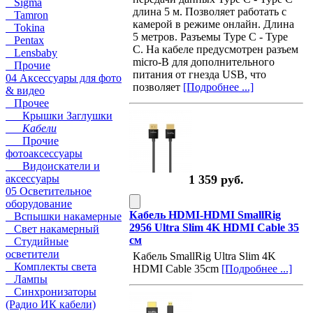
Sigma
длина 5 м. Позволяет работать с
Tamron
камерой в режиме онлайн. Длина
Tokina
5 метров. Разъемы Type C - Type
Pentax
C. На кабеле предусмотрен разъем
Lensbaby
micro-B для дополнительного
Прочие
питания от гнезда USB, что
04 Аксессуары для фото
позволяет
[Подробнее ...]
& видео
Прочее
Крышки Заглушки
Кабели
Прочие
фотоаксессуары
Видоискатели и
аксессуары
1 359 руб.
05 Осветительное
оборудование
Кабель HDMI-HDMI SmallRig
Вспышки накамерные
2956 Ultra Slim 4K HDMI Cable 35
Свет накамерный
см
Студийные
осветители
Kабель SmallRig Ultra Slim 4K
Комплекты света
HDMI Cable 35cm
[Подробнее ...]
Лампы
Синхронизаторы
(Радио ИК кабели)