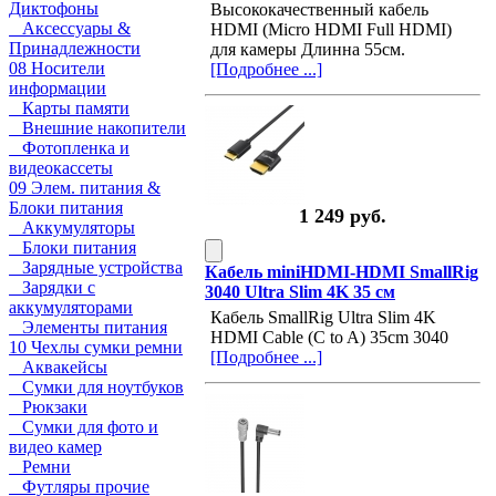
Диктофоны
Высококачественный кабель
Аксессуары &
HDMI (Micro HDMI Full HDMI)
Принадлежности
для камеры Длинна 55см.
08 Носители
[Подробнее ...]
информации
Карты памяти
Внешние накопители
Фотопленка и
видеокассеты
09 Элем. питания &
Блоки питания
1 249 руб.
Аккумуляторы
Блоки питания
Зарядные устройства
Кабель miniHDMI-HDMI SmallRig
Зарядки с
3040 Ultra Slim 4K 35 см
аккумуляторами
Кабель SmallRig Ultra Slim 4K
Элементы питания
HDMI Cable (C to A) 35cm 3040
10 Чехлы сумки ремни
[Подробнее ...]
Аквакейсы
Сумки для ноутбуков
Рюкзаки
Сумки для фото и
видео камер
Ремни
Футляры прочие