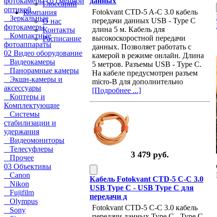
фотокамеры со сменной
данных
Глоссарий
оптикой
Fotokvant CTD-5 A-C 3.0 кабель
Компания
Зеркальные
передачи данных USB - Type C
О нас
фотокамеры
длина 5 м. Кабель для
Контакты
Компактные
высокоскоростной передачи
Расписание
фотоаппараты
данных. Позволяет работать с
02 Видео оборудование
камерой в режиме онлайн. Длина
Видеокамеры
5 метров. Разъемы USB - Type C.
Панорамные камеры
На кабеле предусмотрен разъем
Экшн-камеры и
micro-B для дополнительно
аксессуары
[Подробнее ...]
Коптеры и
Комплектующие
Системы
стабилизации и
удержания
Видеомониторы
Телесуфлеры
3 479 руб.
Прочее
03 Объективы
Canon
Кабель Fotokvant CTD-5 C-C 3.0
Nikon
USB Type C - USB Type C для
Fujifilm
передачи д
Olympus
Fotokvant CTD-5 С-C 3.0 кабель
Sony
передачи данных Type С - Type C