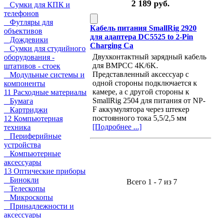
2 189 руб.
Сумки для КПК и
телефонов
Футляры для
Кабель питания SmallRig 2920
объективов
для адаптера DC5525 to 2-Pin
Дождевики
Charging Ca
Сумки для студийного
Двухконтактный зарядный кабель
оборудования -
для BMPCC 4K/6K.
штативов - стоек
Представленный аксессуар с
Модульные системы и
одной стороны подключается к
компоненты
камере, а с другой стороны к
11 Расходные материалы
SmallRig 2504 для питания от NP-
Бумага
F аккумулятора через штекер
Картриджи
постоянного тока 5,5/2,5 мм
12 Компьютерная
[Подробнее ...]
техника
Периферийные
устройства
Компьютерные
аксессуары
13 Оптические приборы
Бинокли
Всего 1 - 7 из 7
Телескопы
Микроскопы
Принадлежности и
аксессуары