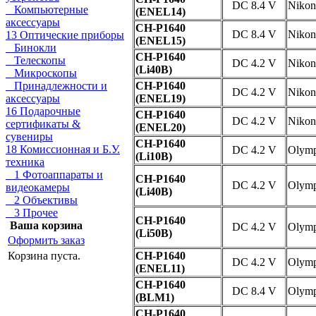
DC 8.4 V
Nikon
Компьютерные
(ENEL14)
аксессуары
CH-P1640
DC 8.4 V
Nikon
13 Оптические приборы
(ENEL15)
Бинокли
CH-P1640
Телескопы
DC 4.2 V
Nikon
(Li40B)
Микроскопы
Принадлежности и
CH-P1640
DC 4.2 V
Nikon
аксессуары
(ENEL19)
16 Подарочные
CH-P1640
DC 4.2 V
Nikon
сертификаты &
(ENEL20)
сувениры
CH-P1640
18 Комиссионная и Б.У.
DC 4.2 V
Olym
(Li10B)
техника
1 Фотоаппараты и
CH-P1640
DC 4.2 V
Olym
видеокамеры
(Li40B)
2 Объективы
3 Прочее
CH-P1640
Ваша корзина
DC 4.2 V
Olym
(Li50B)
Оформить заказ
Корзина пуста.
CH-P1640
DC 4.2 V
Olym
(ENEL11)
CH-P1640
DC 8.4 V
Olym
(BLM1)
CH-P1640