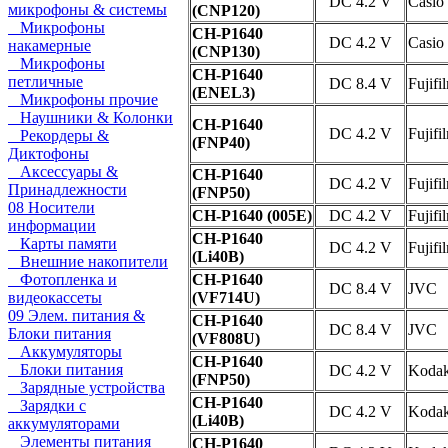
DC 4.2 V
Casio
микрофоны & системы
(CNP120)
Микрофоны
CH-P1640
DC 4.2 V
Casio
накамерные
(CNP130)
Микрофоны
CH-P1640
петличные
DC 8.4 V
Fujifi
(ENEL3)
Микрофоны прочие
Наушники & Колонки
CH-P1640
DC 4.2 V
Fujifi
Рекордеры &
(FNP40)
Диктофоны
Аксессуары &
CH-P1640
DC 4.2 V
Fujifi
Принадлежности
(FNP50)
08 Носители
CH-P1640 (005E)
DC 4.2 V
Fujifi
информации
CH-P1640
Карты памяти
DC 4.2 V
Fujifi
(Li40B)
Внешние накопители
Фотопленка и
CH-P1640
DC 8.4 V
JVC
видеокассеты
(VF714U)
09 Элем. питания &
CH-P1640
DC 8.4 V
JVC
Блоки питания
(VF808U)
Аккумуляторы
CH-P1640
Блоки питания
DC 4.2 V
Koda
(FNP50)
Зарядные устройства
CH-P1640
Зарядки с
DC 4.2 V
Koda
(Li40B)
аккумуляторами
Элементы питания
CH-P1640