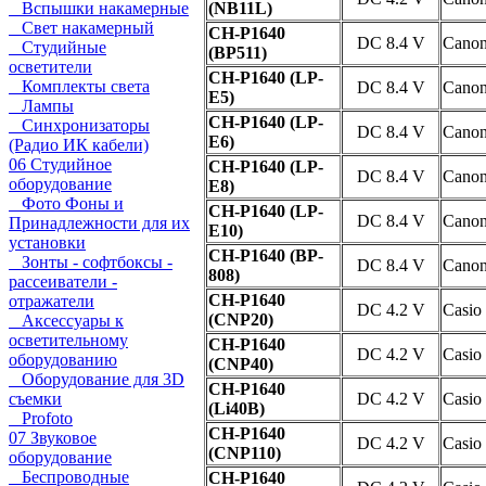
Вспышки накамерные
(NB11L)
Свет накамерный
CH-P1640
DC 8.4 V
Cano
Студийные
(BP511)
осветители
CH-P1640 (LP-
Комплекты света
DC 8.4 V
Cano
E5)
Лампы
CH-P1640 (LP-
Синхронизаторы
DC 8.4 V
Cano
E6)
(Радио ИК кабели)
06 Студийное
CH-P1640 (LP-
DC 8.4 V
Cano
оборудование
E8)
Фото Фоны и
CH-P1640 (LP-
DC 8.4 V
Cano
Принадлежности для их
E10)
установки
CH-P1640 (BP-
Зонты - софтбоксы -
DC 8.4 V
Cano
808)
рассеиватели -
CH-P1640
отражатели
DC 4.2 V
Casio
(CNP20)
Аксессуары к
осветительному
CH-P1640
DC 4.2 V
Casio
оборудованию
(CNP40)
Оборудование для 3D
CH-P1640
съемки
DC 4.2 V
Casio
(Li40B)
Profoto
CH-P1640
07 Звуковое
DC 4.2 V
Casio
(CNP110)
оборудование
Беспроводные
CH-P1640