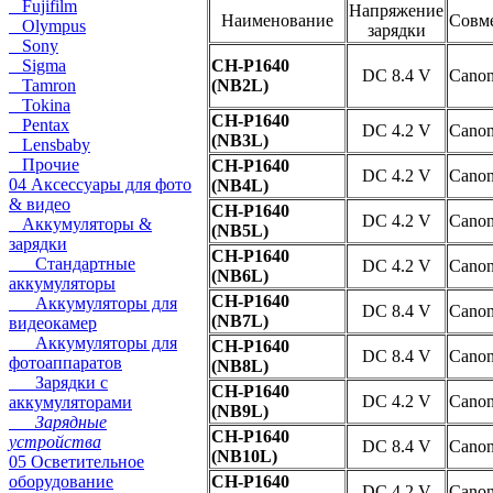
Fujifilm
Напряжение
Наименование
Совм
Olympus
зарядки
Sony
Sigma
CH-P1640
DC 8.4 V
Cano
Tamron
(NB2L)
Tokina
CH-P1640
Pentax
DC 4.2 V
Cano
(NB3L)
Lensbaby
Прочие
CH-P1640
DC 4.2 V
Cano
04 Аксессуары для фото
(NB4L)
& видео
CH-P1640
DC 4.2 V
Cano
Аккумуляторы &
(NB5L)
зарядки
CH-P1640
Стандартные
DC 4.2 V
Cano
(NB6L)
аккумуляторы
CH-P1640
Аккумуляторы для
DC 8.4 V
Cano
(NB7L)
видеокамер
Аккумуляторы для
CH-P1640
DC 8.4 V
Cano
фотоаппаратов
(NB8L)
Зарядки с
CH-P1640
DC 4.2 V
Cano
аккумуляторами
(NB9L)
Зарядные
CH-P1640
устройства
DC 8.4 V
Cano
(NB10L)
05 Осветительное
оборудование
CH-P1640
DC 4.2 V
Cano