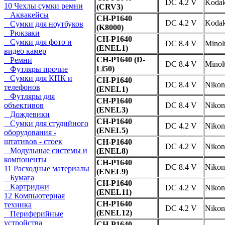
DC 4.2 V
Koda
10 Чехлы сумки ремни
(CRV3)
Аквакейсы
CH-P1640
DC 4.2 V
Koda
Сумки для ноутбуков
(K8000)
Рюкзаки
CH-P1640
Сумки для фото и
DC 8.4 V
Minol
(ENEL1)
видео камер
CH-P1640 (D-
Ремни
DC 8.4 V
Minol
Li50)
Футляры прочие
Сумки для КПК и
CH-P1640
DC 8.4 V
Nikon
телефонов
(ENEL1)
Футляры для
CH-P1640
объективов
DC 8.4 V
Nikon
(ENEL3)
Дождевики
CH-P1640
Сумки для студийного
DC 4.2 V
Nikon
(ENEL5)
оборудования -
штативов - стоек
CH-P1640
DC 4.2 V
Nikon
Модульные системы и
(ENEL8)
компоненты
CH-P1640
DC 8.4 V
Nikon
11 Расходные материалы
(ENEL9)
Бумага
CH-P1640
Картриджи
DC 4.2 V
Nikon
(ENEL11)
12 Компьютерная
CH-P1640
техника
DC 4.2 V
Nikon
(ENEL12)
Периферийные
устройства
CH-P1640