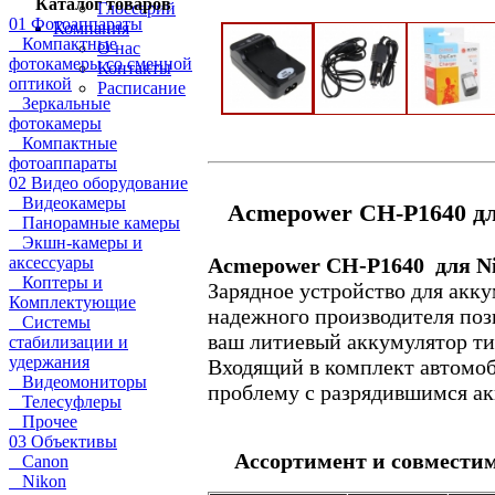
Каталог товаров
Глоссарий
01 Фотоаппараты
Компания
Компактные
О нас
фотокамеры со сменной
Контакты
оптикой
Расписание
Зеркальные
фотокамеры
Компактные
фотоаппараты
02 Видео оборудование
Видеокамеры
Acmepower CH-P1640 дл
Панорамные камеры
Экшн-камеры и
аксессуары
Acmepower CH-P1640 для Ni
Коптеры и
Зарядное устройство для акку
Комплектующие
надежного производителя поз
Системы
ваш литиевый аккумулятор т
стабилизации и
удержания
Входящий в комплект автомоб
Видеомониторы
проблему с разрядившимся ак
Телесуфлеры
Прочее
03 Объективы
Ассортимент и совместим
Canon
Nikon