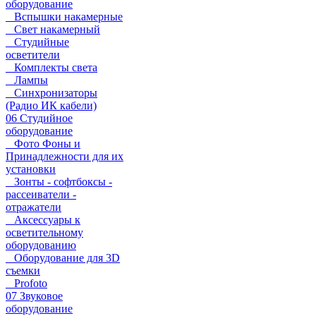
оборудование
Вспышки накамерные
Свет накамерный
Студийные
осветители
Комплекты света
Лампы
Синхронизаторы
(Радио ИК кабели)
06 Студийное
оборудование
Фото Фоны и
Принадлежности для их
установки
Зонты - софтбоксы -
рассеиватели -
отражатели
Аксессуары к
осветительному
оборудованию
Оборудование для 3D
съемки
Profoto
07 Звуковое
оборудование