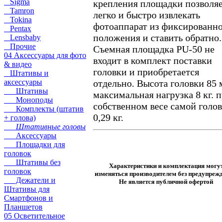
Sigma
крепления площадки позволя
Tamron
легко и быстро извлекать
Tokina
фотоаппарат из фиксированн
Pentax
положения и ставить обратно.
Lensbaby
Прочие
Cъемная площадка PU-50 не
04 Аксессуары для фото
входит в комплект поставки
& видео
головки и приобретается
Штативы и
аксессуары
отдельно. Высота головки 85 
Штативы
максимальная нагрузка 8 кг. 
Моноподы
собственном весе самой голо
Комплекты (штатив
0,29 кг.
+ голова)
Штативные головы
Аксессуары
Площадки для
головок
Штативы без
Характеристики и комплектация могу
головок
изменяться производителем без предупрежд
Дежатели и
Не является публичной офертой
Штативы для
Смартфонов и
Планшетов
05 Осветительное