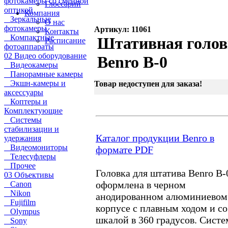
фотокамеры со сменной
Глоссарий
оптикой
Компания
Зеркальные
О нас
фотокамеры
Артикул: 11061
Контакты
Компактные
Штативная голов
Расписание
фотоаппараты
02 Видео оборудование
Benro B-0
Видеокамеры
Панорамные камеры
Экшн-камеры и
Товар недоступен для заказа!
аксессуары
Коптеры и
Комплектующие
Системы
стабилизации и
Каталог продукции Benro в
удержания
Видеомониторы
формате PDF
Телесуфлеры
Прочее
Головка для штатива Benro B-
03 Объективы
оформлена в черном
Canon
Nikon
анодированном алюминиевом
Fujifilm
корпусе с плавным ходом и со
Olympus
шкалой в 360 градусов. Систе
Sony