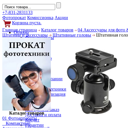
+7-831-2831133
Фотопрокат
Комиссионка
Акции
Корзина пуста.
Главная страница
Каталог товаров
04 Аксессуары для фото 
Обзоры
Штативы и аксессуары
Штативные головы
Штативная голо
Фотоаппараты
Объективы
Фильтры
Новости
Фото и видео
Гаджеты
Аксессуары
Слухи
Новости компании
Услуги
Прокат фототехники
Выкуп и реализация
Покупателям
Акции
Как сделать заказ
Каталог товаров
Доставка и оплата
01 Фотоаппараты
Кредит
Компактные
Гарантии