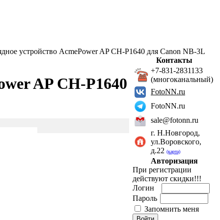
ядное устройство AcmePower AP CH-P1640 для Canon NB-3L
Контакты
+7-831-2831133
ower AP CH-P1640
(многоканальный)
FotoNN.ru
FotoNN.ru
sale@fotonn.ru
г. Н.Новгород,
ул.Воровского,
д.22
(карта)
Авторизация
При регистрации
действуют скидки!!!
Логин
Пароль
Запомнить меня