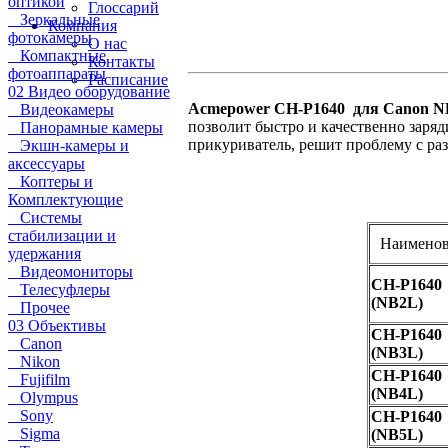
оптикой
Глоссарий
Зеркальные
Компания
фотокамеры
О нас
Компактные
Контакты
фотоаппараты
Расписание
02 Видео оборудование
Acmepower CH-P1640 для Canon N
Видеокамеры
позволит быстро и качественно заря
Панорамные камеры
прикуриватель, решит проблему с ра
Экшн-камеры и
аксессуары
Коптеры и
Комплектующие
Системы
стабилизации и
Наименов
удержания
Видеомониторы
CH-P1640
Телесуфлеры
(NB2L)
Прочее
03 Объективы
CH-P1640
Canon
(NB3L)
Nikon
CH-P1640
Fujifilm
(NB4L)
Olympus
Sony
CH-P1640
Sigma
(NB5L)