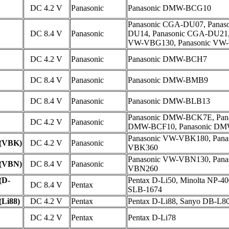
DC 4.2 V
Panasonic
Panasonic DMW-BCG10
Panasonic CGA-DU07, Panas
DC 8.4 V
Panasonic
DU14, Panasonic CGA-DU21,
VW-VBG130, Panasonic VW
DC 4.2 V
Panasonic
Panasonic DMW-BCH7
DC 8.4 V
Panasonic
Panasonic DMW-BMB9
DC 8.4 V
Panasonic
Panasonic DMW-BLB13
Panasonic DMW-BCK7E, Pana
DC 4.2 V
Panasonic
DMW-BCF10, Panasonic DM
Panasonic VW-VBK180, Pana
(VBK)
DC 4.2 V
Panasonic
VBK360
Panasonic VW-VBN130, Pana
(VBN)
DC 8.4 V
Panasonic
VBN260
(D-
Pentax D-Li50, Minolta NP-4
DC 8.4 V
Pentax
SLB-1674
Li88)
DC 4.2 V
Pentax
Pentax D-Li88, Sanyo DB-L8
DC 4.2 V
Pentax
Pentax D-Li78