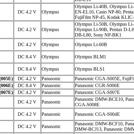
Olympus Li-40B, Olympus Li-
DC 4.2 V
Olympus
EN-EL10, Casio NP-80, Penta
FujiFilm NP-45, Kodak KLIC
Olympus Li-50B, Olympus Li
DC 4.2 V
Olympus
Olympus Li-90B, Pentax D-Li
DB-L80, Sony NP-BK1
DC 4.2 V
Olympus
Olympus Li-60B
DC 8.4 V
Olympus
Olympus BLM1
DC 8.4 V
Olympus
Olympus BLS1
(005E)
DC 4.2 V
Panasonic
Panasonic CGA-S005E, FujiF
(006E)
DC 8.4 V
Panasonic
Panasonic CGR-S006E
(007E)
DC 4.2 V
Panasonic
Panasonic CGA-S007E
Panasonic DMW-BCE10, Pana
DC 4.2 V
Panasonic
CGA-S008E
DC 4.2 V
Panasonic
Panasonic CGA-S004E
Panasonic DMW-BCF10, Pana
DC 4.2 V
Panasonic
DMW-BCJ13, Panasonic D