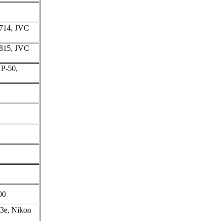
714, JVC
815, JVC
P-50,
00
3e, Nikon