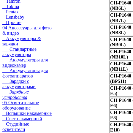
Tamron
CH-P1640
Tokina
(NB6L)
Pentax
CH-P1640
Lensbaby
(NB7L)
Прочие
CH-P1640
04 Аксессуары для фото
(NB8L)
& видео
Аккумуляторы &
CH-P1640
зарядки
(NB9L)
Стандартные
CH-P1640
аккумуляторы
(NB10L)
Аккумуляторы для
CH-P1640
видеокамер
(NB11L)
Аккумуляторы для
фотоаппаратов
CH-P1640
Зарядки с
(BP511)
аккумуляторами
CH-P1640 
Зарядные
E5)
устройства
CH-P1640 
05 Осветительное
E6)
оборудование
CH-P1640 
Вспышки накамерные
E8)
Свет накамерный
Студийные
CH-P1640 
осветители
E10)