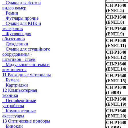
Сумки для фото и
CH-P1640
видео камер
(ENEL5)
Ремни
CH-P1640
Футляры прочие
(ENEL8)
Сумки для КПК и
телефонов
CH-P1640
Футляры для
(ENEL9)
объективов
CH-P1640
Дождевики
(ENEL11)
Сумки для студийного
CH-P1640
оборудования -
(ENEL12)
штативов - стоек
CH-P1640
Модульные системы и
(ENEL14)
компоненты
11 Расходные материалы
CH-P1640
Бумага
(ENEL15)
Картриджи
CH-P1640
12 Компьютерная
(Li40B)
техника
CH-P1640
Периферийные
(ENEL19)
устройства
Компьютерные
CH-P1640
аксессуары
(ENEL20)
13 Оптические приборы
CH-P1640
Бинокли
(Li10B)