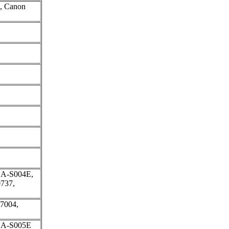
, Canon
GA-S004E,
737,
7004,
CGA-S005E