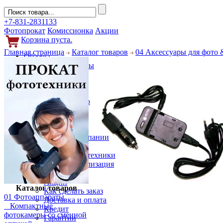
+7-831-2831133
Фотопрокат
Комиссионка
Акции
Корзина пуста.
Главная страница
Каталог товаров
04 Аксессуары для фото 
Обзоры
Фотоаппараты
Объективы
Фильтры
Новости
Фото и видео
Гаджеты
Аксессуары
Слухи
Новости компании
Услуги
Прокат фототехники
Выкуп и реализация
Покупателям
Акции
Каталог товаров
Как сделать заказ
01 Фотоаппараты
Доставка и оплата
Компактные
Кредит
фотокамеры со сменной
Гарантии