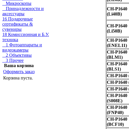
Микроскопы
Принадлежности и
CH-P1640
аксессуары
(Li40B)
16 Подарочные
сертификаты &
CH-P1640
сувениры
(Li50B)
18 Комиссионная и Б.У.
техника
CH-P1640
1 Фотоаппараты и
(ENEL11)
видеокамеры
CH-P1640
2 Объективы
(BLM1)
3 Прочее
CH-P1640
Ваша корзина
(BLS1)
Оформить заказ
CH-P1640 
Корзина пуста.
CH-P1640 
CH-P1640 
CH-P1640
(S008E)
CH-P1640
(FNP40)
CH-P1640
(BCF10)