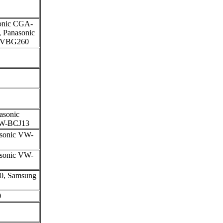
onic CGA-
 Panasonic
-VBG260
sonic
W-BCJ13
sonic VW-
sonic VW-
00, Samsung
0