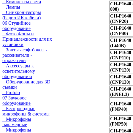
Комплекты света
CH-P1640 
Лампы
808)
Синхронизаторы
CH-P1640
(Радио ИК кабели)
(CNP20)
06 Студийное
CH-P1640
оборудование
(CNP40)
Фото Фоны и
Принадлежности для их
CH-P1640
установки
(Li40B)
Зонты - софтбоксы -
CH-P1640
рассеиватели -
(CNP110)
отражатели
CH-P1640
Аксессуары к
(CNP120)
осветительному
оборудованию
CH-P1640
Оборудование для 3D
(CNP130)
съемки
CH-P1640
Profoto
(ENEL3)
07 Звуковое
оборудование
CH-P1640
Беспроводные
(FNP40)
микрофоны & системы
CH-P1640
Микрофоны
(FNP50)
накамерные
Микрофоны
CH-P1640 