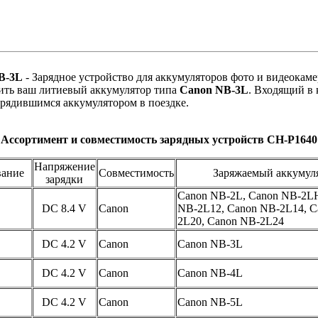
B-3L
- Зарядное устройство для аккумуляторов фото и видеокам
дить ваш литиевый аккумулятор типа
Canon NB-3L
. Входящий в
зрядившимся аккумулятором в поездке.
Ассортимент и совместимость зарядных устройств CH-P1640
Напряжение
ание
Совместимость
Заряжаемый аккумул
зарядки
Canon NB-2L, Canon NB-2LH
DC 8.4 V
Canon
NB-2L12, Canon NB-2L14, C
2L20, Canon NB-2L24
DC 4.2 V
Canon
Canon NB-3L
DC 4.2 V
Canon
Canon NB-4L
DC 4.2 V
Canon
Canon NB-5L