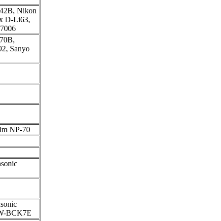
42B, Nikon
x D-Li63,
-7006
-70B,
92, Sanyo
ilm NP-70
sonic
sonic
MW-BCK7E