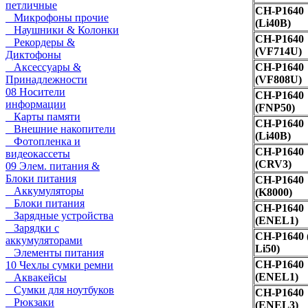
петличные
CH-P1640
Микрофоны прочие
(Li40B)
Наушники & Колонки
CH-P1640
Рекордеры &
(VF714U)
Диктофоны
Аксессуары &
CH-P1640
Принадлежности
(VF808U)
08 Носители
CH-P1640
информации
(FNP50)
Карты памяти
CH-P1640
Внешние накопители
(Li40B)
Фотопленка и
CH-P1640
видеокассеты
(CRV3)
09 Элем. питания &
Блоки питания
CH-P1640
Аккумуляторы
(K8000)
Блоки питания
CH-P1640
Зарядные устройства
(ENEL1)
Зарядки с
CH-P1640 
аккумуляторами
Li50)
Элементы питания
CH-P1640
10 Чехлы сумки ремни
(ENEL1)
Аквакейсы
Сумки для ноутбуков
CH-P1640
Рюкзаки
(ENEL3)