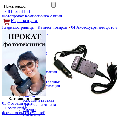
+7-831-2831133
Фотопрокат
Комиссионка
Акции
Корзина пуста.
Главная страница
Каталог товаров
04 Аксессуары для фото 
Обзоры
Фотоаппараты
Объективы
Фильтры
Новости
Фото и видео
Гаджеты
Аксессуары
Слухи
Новости компании
Услуги
Прокат фототехники
Выкуп и реализация
Покупателям
Акции
Каталог товаров
Как сделать заказ
01 Фотоаппараты
Доставка и оплата
Компактные
Кредит
фотокамеры со сменной
Гарантии