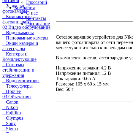
оптикой
Глоссарий
Зеркальные
Компания
фотокамеры
О нас
Компактные
Контакты
фотоаппараты
Расписание
02 Видео оборудование
Видеокамеры
Сетевое зарядное устройство для Ni
Панорамные камеры
вашего фотоаппарата от сети перемен
Экшн-камеры и
менее чувствительно к перепадам нап
аксессуары
Коптеры и
В комплекте поставляется зарядное 
Комплектующие
Системы
Напряжение зарядки: 4.2 В
стабилизации и
Напряжение питания: 12 В
удержания
Ток зарядки: 0.65 А
Видеомониторы
Размеры: 105 х 60 х 15 мм
Телесуфлеры
Вес: 50 г
Прочее
03 Объективы
Canon
Nikon
Fujifilm
Olympus
Sony
Sigma