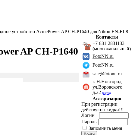
ядное устройство AcmePower AP CH-P1640 для Nikon EN-EL8
Контакты
+7-831-2831133
ower AP CH-P1640
(многоканальный)
FotoNN.ru
FotoNN.ru
sale@fotonn.ru
г. Н.Новгород,
ул.Воровского,
д.22
(карта)
Авторизация
При регистрации
действуют скидки!!!
Логин
Пароль
Запомнить меня