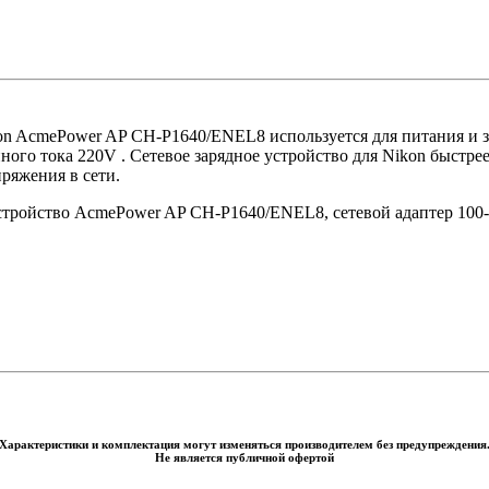
kon AcmePower AP CH-P1640/ENEL8 используется для питания и 
ного тока 220V . Сетевое зарядное устройство для Nikon быстре
ряжения в сети.
устройство AcmePower AP CH-P1640/ENEL8, сетевой адаптер 100
Характеристики и комплектация могут изменяться производителем без предупреждения
Не является публичной офертой