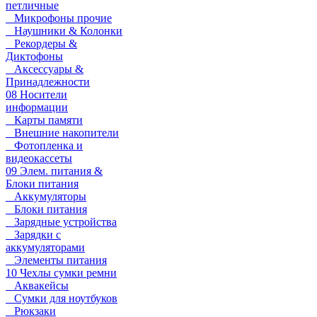
петличные
Микрофоны прочие
Наушники & Колонки
Рекордеры &
Диктофоны
Аксессуары &
Принадлежности
08 Носители
информации
Карты памяти
Внешние накопители
Фотопленка и
видеокассеты
09 Элем. питания &
Блоки питания
Аккумуляторы
Блоки питания
Зарядные устройства
Зарядки с
аккумуляторами
Элементы питания
10 Чехлы сумки ремни
Аквакейсы
Сумки для ноутбуков
Рюкзаки