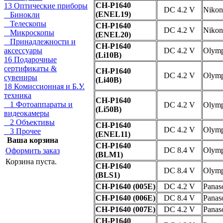
CH-P1640
13 Оптические приборы
DC 4.2 V
Nikon
(ENEL19)
Бинокли
Телескопы
CH-P1640
DC 4.2 V
Nikon
Микроскопы
(ENEL20)
Принадлежности и
CH-P1640
аксессуары
DC 4.2 V
Olym
(Li10B)
16 Подарочные
сертификаты &
CH-P1640
DC 4.2 V
Olym
сувениры
(Li40B)
18 Комиссионная и Б.У.
техника
CH-P1640
1 Фотоаппараты и
DC 4.2 V
Olym
(Li50B)
видеокамеры
2 Объективы
CH-P1640
DC 4.2 V
Olym
3 Прочее
(ENEL11)
Ваша корзина
CH-P1640
DC 8.4 V
Olym
Оформить заказ
(BLM1)
Корзина пуста.
CH-P1640
DC 8.4 V
Olym
(BLS1)
CH-P1640 (005E)
DC 4.2 V
Panas
CH-P1640 (006E)
DC 8.4 V
Panas
CH-P1640 (007E)
DC 4.2 V
Panas
CH-P1640