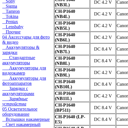
Sony
DC 4.2 V
Cano
(NB3L)
Sigma
Tamron
CH-P1640
DC 4.2 V
Cano
Tokina
(NB4L)
Pentax
CH-P1640
DC 4.2 V
Cano
Lensbaby
(NB5L)
Прочие
CH-P1640
04 Аксессуары для фото
DC 4.2 V
Cano
(NB6L)
& видео
CH-P1640
Аккумуляторы &
DC 8.4 V
Cano
(NB7L)
зарядки
Стандартные
CH-P1640
DC 8.4 V
Cano
аккумуляторы
(NB8L)
Аккумуляторы для
CH-P1640
DC 4.2 V
Cano
видеокамер
(NB9L)
Аккумуляторы для
CH-P1640
фотоаппаратов
DC 8.4 V
Cano
(NB10L)
Зарядки с
CH-P1640
аккумуляторами
DC 4.2 V
Cano
(NB11L)
Зарядные
устройства
CH-P1640
DC 8.4 V
Cano
05 Осветительное
(BP511)
оборудование
CH-P1640 (LP-
Вспышки накамерные
DC 8.4 V
Cano
E5)
Свет накамерный