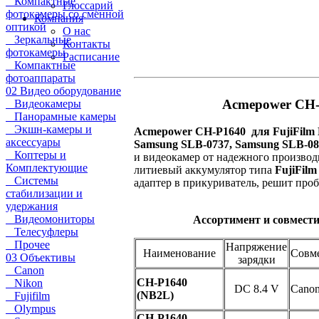
Компактные
Глоссарий
фотокамеры со сменной
Компания
оптикой
О нас
Зеркальные
Контакты
фотокамеры
Расписание
Компактные
фотоаппараты
02 Видео оборудование
Acmepower CH-P
Видеокамеры
Панорамные камеры
Экшн-камеры и
Acmepower CH-P1640 для FujiFilm N
аксессуары
Samsung SLB-0737, Samsung SLB-08
Коптеры и
и видеокамер от надежного производ
Комплектующие
литиевый аккумулятор типа
FujiFilm
Системы
адаптер в прикуриватель, решит про
стабилизации и
удержания
Видеомониторы
Ассортимент и совмест
Телесуфлеры
Прочее
Напряжение
Наименование
Совм
03 Объективы
зарядки
Canon
CH-P1640
Nikon
DC 8.4 V
Cano
(NB2L)
Fujifilm
Olympus
CH-P1640