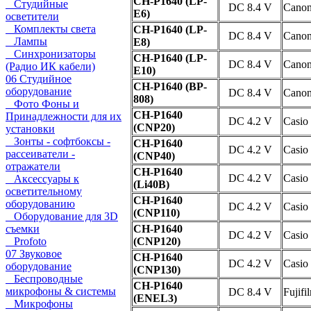
CH-P1640 (LP-
Студийные
DC 8.4 V
Cano
E6)
осветители
Комплекты света
CH-P1640 (LP-
DC 8.4 V
Cano
Лампы
E8)
Синхронизаторы
CH-P1640 (LP-
DC 8.4 V
Cano
(Радио ИК кабели)
E10)
06 Студийное
CH-P1640 (BP-
оборудование
DC 8.4 V
Cano
808)
Фото Фоны и
CH-P1640
Принадлежности для их
DC 4.2 V
Casio
(CNP20)
установки
Зонты - софтбоксы -
CH-P1640
DC 4.2 V
Casio
рассеиватели -
(CNP40)
отражатели
CH-P1640
DC 4.2 V
Casio
Аксессуары к
(Li40B)
осветительному
CH-P1640
оборудованию
DC 4.2 V
Casio
(CNP110)
Оборудование для 3D
съемки
CH-P1640
DC 4.2 V
Casio
Profoto
(CNP120)
07 Звуковое
CH-P1640
DC 4.2 V
Casio
оборудование
(CNP130)
Беспроводные
CH-P1640
микрофоны & системы
DC 8.4 V
Fujifi
(ENEL3)
Микрофоны