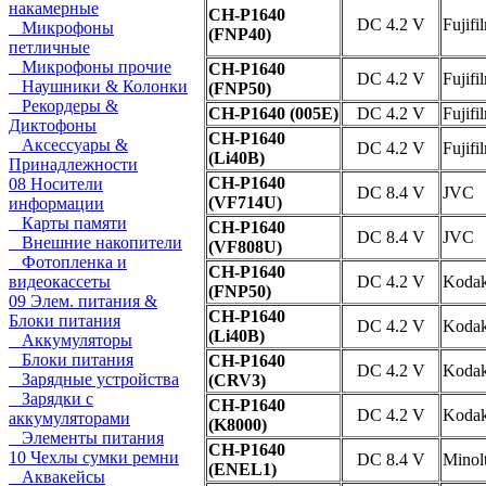
накамерные
CH-P1640
DC 4.2 V
Fujifi
Микрофоны
(FNP40)
петличные
Микрофоны прочие
CH-P1640
DC 4.2 V
Fujifi
Наушники & Колонки
(FNP50)
Рекордеры &
CH-P1640 (005E)
DC 4.2 V
Fujifi
Диктофоны
CH-P1640
Аксессуары &
DC 4.2 V
Fujifi
(Li40B)
Принадлежности
CH-P1640
08 Носители
DC 8.4 V
JVC
(VF714U)
информации
Карты памяти
CH-P1640
DC 8.4 V
JVC
Внешние накопители
(VF808U)
Фотопленка и
CH-P1640
видеокассеты
DC 4.2 V
Koda
(FNP50)
09 Элем. питания &
CH-P1640
Блоки питания
DC 4.2 V
Koda
(Li40B)
Аккумуляторы
Блоки питания
CH-P1640
DC 4.2 V
Koda
Зарядные устройства
(CRV3)
Зарядки с
CH-P1640
DC 4.2 V
Koda
аккумуляторами
(K8000)
Элементы питания
CH-P1640
10 Чехлы сумки ремни
DC 8.4 V
Minol
(ENEL1)
Аквакейсы