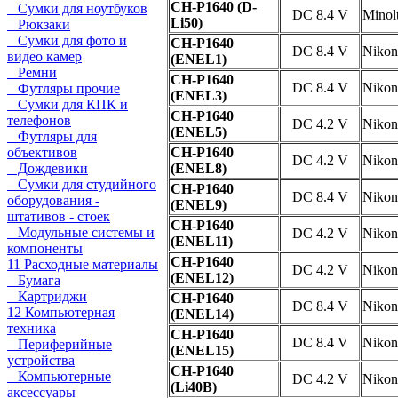
CH-P1640 (D-
Сумки для ноутбуков
DC 8.4 V
Minol
Li50)
Рюкзаки
Сумки для фото и
CH-P1640
DC 8.4 V
Nikon
видео камер
(ENEL1)
Ремни
CH-P1640
DC 8.4 V
Nikon
Футляры прочие
(ENEL3)
Сумки для КПК и
CH-P1640
телефонов
DC 4.2 V
Nikon
(ENEL5)
Футляры для
объективов
CH-P1640
DC 4.2 V
Nikon
Дождевики
(ENEL8)
Сумки для студийного
CH-P1640
DC 8.4 V
Nikon
оборудования -
(ENEL9)
штативов - стоек
CH-P1640
Модульные системы и
DC 4.2 V
Nikon
(ENEL11)
компоненты
CH-P1640
11 Расходные материалы
DC 4.2 V
Nikon
(ENEL12)
Бумага
Картриджи
CH-P1640
DC 8.4 V
Nikon
12 Компьютерная
(ENEL14)
техника
CH-P1640
DC 8.4 V
Nikon
Периферийные
(ENEL15)
устройства
CH-P1640
Компьютерные
DC 4.2 V
Nikon
(Li40B)
аксессуары