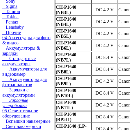
Sony
Sigma
CH-P1640
DC 4.2 V
Cano
Tamron
(NB3L)
Tokina
CH-P1640
DC 4.2 V
Cano
Pentax
(NB4L)
Lensbaby
CH-P1640
Прочие
DC 4.2 V
Cano
(NB5L)
04 Аксессуары для фото
& видео
CH-P1640
DC 4.2 V
Cano
Аккумуляторы &
(NB6L)
зарядки
CH-P1640
DC 8.4 V
Cano
Стандартные
(NB7L)
аккумуляторы
CH-P1640
Аккумуляторы для
DC 8.4 V
Cano
(NB8L)
видеокамер
CH-P1640
Аккумуляторы для
DC 4.2 V
Cano
(NB9L)
фотоаппаратов
Зарядки с
CH-P1640
DC 8.4 V
Cano
аккумуляторами
(NB10L)
Зарядные
CH-P1640
DC 4.2 V
Cano
устройства
(NB11L)
05 Осветительное
CH-P1640
оборудование
DC 8.4 V
Cano
(BP511)
Вспышки накамерные
CH-P1640 (LP-
Свет накамерный
DC 8.4 V
Cano