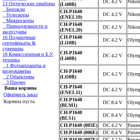
DC 4.2 V
Nikon
13 Оптические приборы
(Li40B)
Бинокли
CH-P1640
DC 4.2 V
Nikon
Телескопы
(ENEL19)
Микроскопы
CH-P1640
Принадлежности и
DC 4.2 V
Nikon
(ENEL20)
аксессуары
CH-P1640
16 Подарочные
DC 4.2 V
Olym
(Li10B)
сертификаты &
сувениры
CH-P1640
18 Комиссионная и Б.У.
DC 4.2 V
Olym
(Li40B)
техника
1 Фотоаппараты и
видеокамеры
CH-P1640
DC 4.2 V
Olym
2 Объективы
(Li50B)
3 Прочее
CH-P1640
Ваша корзина
DC 4.2 V
Olym
(ENEL11)
Оформить заказ
CH-P1640
Корзина пуста.
DC 8.4 V
Olym
(BLM1)
CH-P1640
DC 8.4 V
Olym
(BLS1)
CH-P1640 (005E)
DC 4.2 V
Panas
CH-P1640 (006E)
DC 8.4 V
Panas
CH-P1640 (007E)
DC 4.2 V
Panas