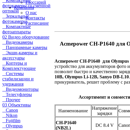
Компактные
Глоссарий
фотокамеры со сменной
Компания
оптикой
О нас
Зеркальные
Контакты
фотокамеры
Расписание
Компактные
фотоаппараты
02 Видео оборудование
Видеокамеры
Acmepower CH-P1640 для Ol
Панорамные камеры
Экшн-камеры и
аксессуары
Acmepower CH-P1640 для Olympus L
Коптеры и
устройство для аккумуляторов фото 
Комплектующие
позволит быстро и качественно заря
Системы
10B, Olympus Li-12B, Sanyo DB-L10
стабилизации и
прикуриватель, решит проблему с ра
удержания
Видеомониторы
Телесуфлеры
Ассортимент и совмест
Прочее
03 Объективы
Напряжение
Canon
Наименование
Совм
зарядки
Nikon
Fujifilm
CH-P1640
DC 8.4 V
Cano
Olympus
(NB2L)