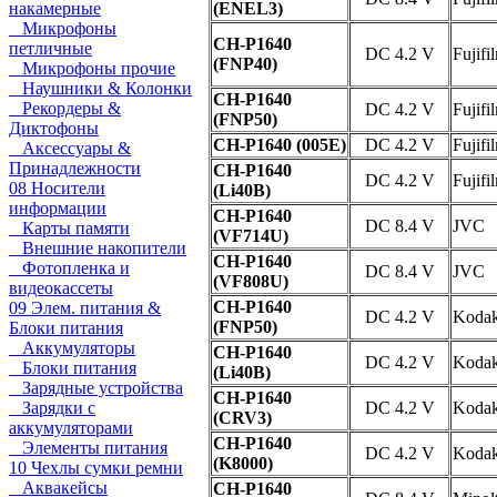
накамерные
(ENEL3)
Микрофоны
CH-P1640
петличные
DC 4.2 V
Fujifi
(FNP40)
Микрофоны прочие
Наушники & Колонки
CH-P1640
Рекордеры &
DC 4.2 V
Fujifi
(FNP50)
Диктофоны
CH-P1640 (005E)
DC 4.2 V
Fujifi
Аксессуары &
Принадлежности
CH-P1640
DC 4.2 V
Fujifi
08 Носители
(Li40B)
информации
CH-P1640
DC 8.4 V
JVC
Карты памяти
(VF714U)
Внешние накопители
CH-P1640
Фотопленка и
DC 8.4 V
JVC
(VF808U)
видеокассеты
CH-P1640
09 Элем. питания &
DC 4.2 V
Koda
(FNP50)
Блоки питания
Аккумуляторы
CH-P1640
DC 4.2 V
Koda
Блоки питания
(Li40B)
Зарядные устройства
CH-P1640
Зарядки с
DC 4.2 V
Koda
(CRV3)
аккумуляторами
CH-P1640
Элементы питания
DC 4.2 V
Koda
(K8000)
10 Чехлы сумки ремни
Аквакейсы
CH-P1640