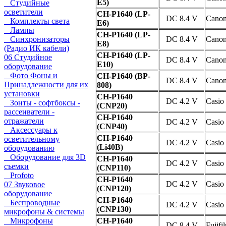
E5)
Студийные
осветители
CH-P1640 (LP-
DC 8.4 V
Cano
Комплекты света
E6)
Лампы
CH-P1640 (LP-
Синхронизаторы
DC 8.4 V
Cano
E8)
(Радио ИК кабели)
CH-P1640 (LP-
06 Студийное
DC 8.4 V
Cano
E10)
оборудование
Фото Фоны и
CH-P1640 (BP-
DC 8.4 V
Cano
Принадлежности для их
808)
установки
CH-P1640
DC 4.2 V
Casio
Зонты - софтбоксы -
(CNP20)
рассеиватели -
CH-P1640
отражатели
DC 4.2 V
Casio
(CNP40)
Аксессуары к
CH-P1640
осветительному
DC 4.2 V
Casio
(Li40B)
оборудованию
Оборудование для 3D
CH-P1640
DC 4.2 V
Casio
съемки
(CNP110)
Profoto
CH-P1640
DC 4.2 V
Casio
07 Звуковое
(CNP120)
оборудование
CH-P1640
Беспроводные
DC 4.2 V
Casio
(CNP130)
микрофоны & системы
Микрофоны
CH-P1640
DC 8.4 V
Fujifi