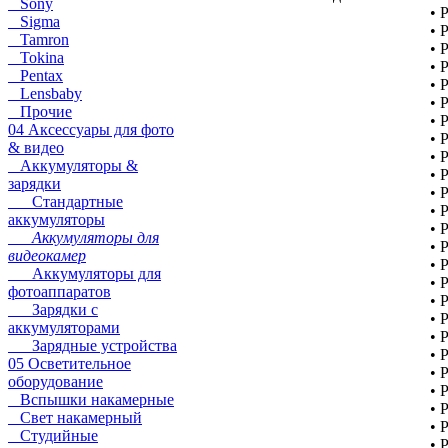
Sony
• 
Sigma
• 
Tamron
• 
Tokina
• 
Pentax
• 
Lensbaby
• 
Прочие
• 
04 Аксессуары для фото
• 
& видео
• 
Аккумуляторы &
• 
зарядки
• 
Стандартные
• 
аккумуляторы
• 
Аккумуляторы для
• 
видеокамер
• 
Аккумуляторы для
• 
фотоаппаратов
• 
Зарядки с
• 
аккумуляторами
• 
Зарядные устройства
• 
05 Осветительное
• 
оборудование
• 
Вспышки накамерные
• 
Свет накамерный
• 
Студийные
• 