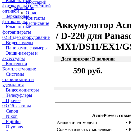
Компактные
Глоссарий
фотокамеры со сменной
Компания
оптикой
О нас
Зеркальные
Контакты
фотокамеры
Аккумулятор Ac
Расписание
Компактные
фотоаппараты
/ D-220 для Panas
02 Видео оборудование
Видеокамеры
MX1/DS11/EX1/G
Панорамные камеры
Экшн-камеры и
аксессуары
Дата прихода: В наличии
Коптеры и
590 руб.
Комплектующие
Системы
стабилизации и
удержания
Видеомониторы
Телесуфлеры
Прочее
03 Объективы
Canon
AcmePower: совме
Nikon
Fujifilm
Аналогичен модели
• 
Olympus
Совместимость с моделями
• 