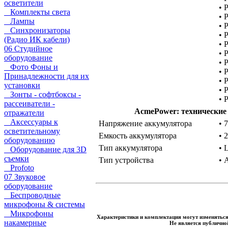
осветители
• 
Комплекты света
• 
Лампы
• 
Синхронизаторы
• 
(Радио ИК кабели)
• 
06 Студийное
• 
оборудование
• 
Фото Фоны и
• 
Принадлежности для их
• 
установки
• 
Зонты - софтбоксы -
• 
рассеиватели -
AcmePower: технические
отражатели
Аксессуары к
Напряжение аккумулятора
• 
осветительному
Емкость аккумулятора
• 
оборудованию
Тип аккумулятора
• 
Оборудование для 3D
съемки
Тип устройства
• 
Profoto
07 Звуковое
оборудование
Беспроводные
микрофоны & системы
Микрофоны
Характеристики и комплектация могут изменяться
накамерные
Не является публично