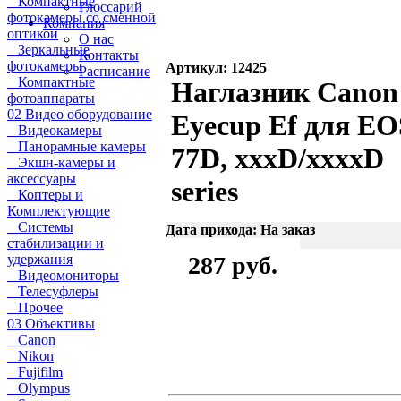
Компактные
Глоссарий
фотокамеры со сменной
Компания
оптикой
О нас
Зеркальные
Контакты
фотокамеры
Артикул: 12425
Расписание
Компактные
Наглазник Canon
фотоаппараты
02 Видео оборудование
Eyecup Ef для EO
Видеокамеры
Панорамные камеры
77D, xxxD/xxxxD
Экшн-камеры и
аксессуары
series
Коптеры и
Комплектующие
Системы
Дата прихода: На заказ
стабилизации и
удержания
287 руб.
Видеомониторы
Телесуфлеры
Прочее
03 Объективы
Canon
Nikon
Fujifilm
Olympus