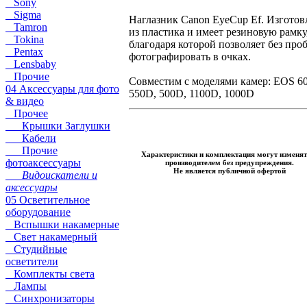
Sony
Sigma
Наглазник Canon EyeCup Ef. Изготов
Tamron
из пластика и имеет резиновую рамку
Tokina
благодаря которой позволяет без про
Pentax
фотографировать в очках.
Lensbaby
Прочие
Совместим с моделями камер: EOS 6
04 Аксессуары для фото
550D, 500D, 1100D, 1000D
& видео
Прочее
Крышки Заглушки
Кабели
Прочие
Характеристики и комплектация могут изменят
фотоаксессуары
производителем без предупреждения.
Не является публичной офертой
Видоискатели и
аксессуары
05 Осветительное
оборудование
Вспышки накамерные
Свет накамерный
Студийные
осветители
Комплекты света
Лампы
Синхронизаторы