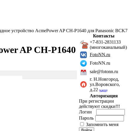
ядное устройство AcmePower AP CH-P1640 для Panasonic BCK7
Контакты
+7-831-2831133
ower AP CH-P1640
(многоканальный)
FotoNN.ru
FotoNN.ru
sale@fotonn.ru
г. Н.Новгород,
ул.Воровского,
д.22
(карта)
Авторизация
При регистрации
действуют скидки!!!
Логин
Пароль
Запомнить меня