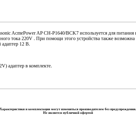
nasonic AcmePower AP CH-P1640/BCK7 используется для питания 
ного тока 220V . При помощи этого устройства также возможна 
 адаптер 12 В.
2V) адаптер в комплекте.
Характеристики и комплектация могут изменяться производителем без предупреждения
Не является публичной офертой