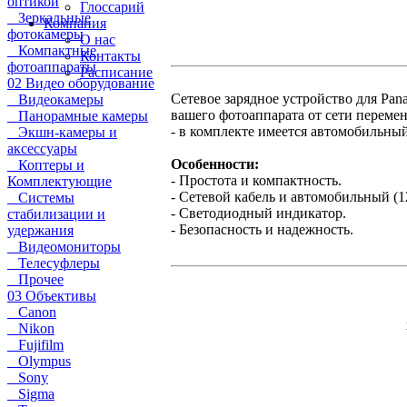
оптикой
Глоссарий
Зеркальные
Компания
фотокамеры
О нас
Компактные
Контакты
фотоаппараты
Расписание
02 Видео оборудование
Сетевое зарядное устройство для Pa
Видеокамеры
вашего фотоаппарата от сети перемен
Панорамные камеры
- в комплекте имеется автомобильный
Экшн-камеры и
аксессуары
Особенности:
Коптеры и
- Простота и компактность.
Комплектующие
- Сетевой кабель и автомобильный (1
Системы
- Светодиодный индикатор.
стабилизации и
- Безопасность и надежность.
удержания
Видеомониторы
Телесуфлеры
Прочее
03 Объективы
Canon
Nikon
Fujifilm
Olympus
Sony
Sigma