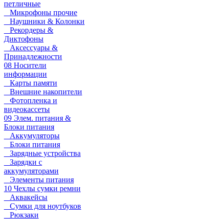
петличные
Микрофоны прочие
Наушники & Колонки
Рекордеры &
Диктофоны
Аксессуары &
Принадлежности
08 Носители
информации
Карты памяти
Внешние накопители
Фотопленка и
видеокассеты
09 Элем. питания &
Блоки питания
Аккумуляторы
Блоки питания
Зарядные устройства
Зарядки с
аккумуляторами
Элементы питания
10 Чехлы сумки ремни
Аквакейсы
Сумки для ноутбуков
Рюкзаки