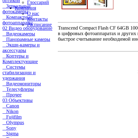
оптикой
Глоссарий
Зеркальные
Компания
фотокамеры
О нас
Компактные
Контакты
фотоаппараты
Расписание
Transcend Compact Flash CF 64GB 10
02 Видео оборудование
в цифровых фотоаппаратах и других
Видеокамеры
быстрое считывание необходимой и
Панорамные камеры
Экшн-камеры и
аксессуары
Коптеры и
Комплектующие
Системы
стабилизации и
удержания
Видеомониторы
Телесуфлеры
Прочее
03 Объективы
Canon
Nikon
Fujifilm
Olympus
Sony
Sigma