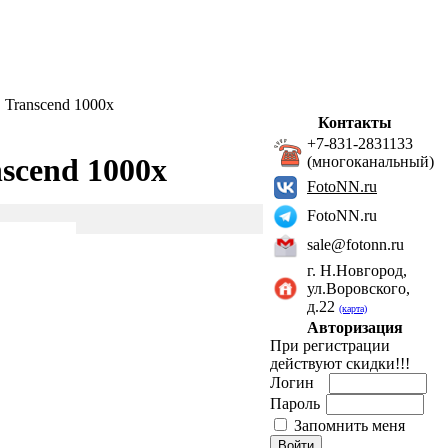
Transcend 1000х
Контакты
+7-831-2831133
scend 1000х
(многоканальный)
FotoNN.ru
FotoNN.ru
sale@fotonn.ru
г. Н.Новгород,
ул.Воровского,
д.22
(карта)
Авторизация
При регистрации
действуют скидки!!!
Логин
Пароль
Запомнить меня