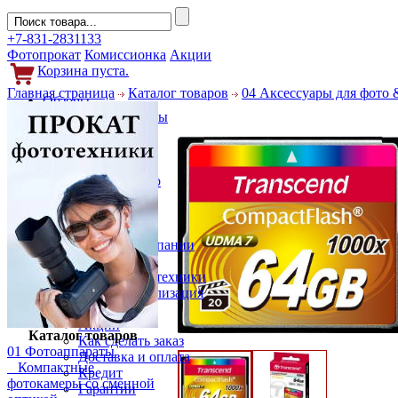
+7-831-2831133
Фотопрокат
Комиссионка
Акции
Корзина пуста.
Главная страница
Каталог товаров
04 Аксессуары для фото 
Обзоры
Фотоаппараты
Объективы
Фильтры
Новости
Фото и видео
Гаджеты
Аксессуары
Слухи
Новости компании
Услуги
Прокат фототехники
Выкуп и реализация
Покупателям
Акции
Каталог товаров
Как сделать заказ
01 Фотоаппараты
Доставка и оплата
Компактные
Кредит
фотокамеры со сменной
Гарантии