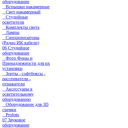
оборудование
Вспышки накамерные
Свет накамерный
Студийные
осветители
Комплекты света
Лампы
Синхронизаторы
(Радио ИК кабели)
06 Студийное
оборудование
Фото Фоны и
Принадлежности для их
установки
Зонты - софтбоксы -
рассеиватели -
отражатели
Аксессуары к
осветительному
оборудованию
Оборудование для 3D
съемки
Profoto
07 Звуковое
оборудование