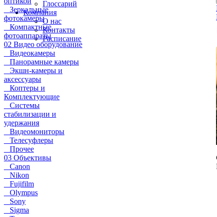
оптикой
Глоссарий
Зеркальные
Компания
фотокамеры
О нас
Компактные
Контакты
фотоаппараты
Расписание
02 Видео оборудование
Видеокамеры
Панорамные камеры
Экшн-камеры и
аксессуары
Коптеры и
Комплектующие
Системы
стабилизации и
удержания
Видеомониторы
Телесуфлеры
Прочее
03 Объективы
Canon
Nikon
Fujifilm
Olympus
Sony
Sigma