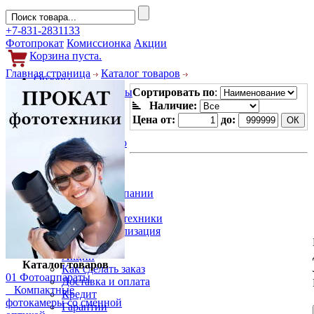
+7-831-2831133
Фотопрокат
Комиссионка
Акции
Корзина пуста.
Главная страница
Каталог товаров
Обзоры
Фотоаппараты
Сортировать по
:
Объективы
Наличие:
Фильтры
Цена от:
до:
Новости
Фото и видео
Гаджеты
Аксессуары
Слухи
Новости компании
Услуги
Прокат фототехники
Выкуп и реализация
Покупателям
Акции
Каталог товаров
Как сделать заказ
01 Фотоаппараты
Доставка и оплата
Компактные
Кредит
фотокамеры со сменной
Гарантии