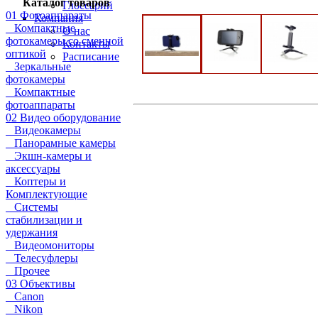
Каталог товаров
Глоссарий
01 Фотоаппараты
Компания
Компактные
О нас
фотокамеры со сменной
Контакты
оптикой
Расписание
Зеркальные
фотокамеры
Компактные
фотоаппараты
02 Видео оборудование
Видеокамеры
Панорамные камеры
Экшн-камеры и
аксессуары
Коптеры и
Комплектующие
Системы
стабилизации и
удержания
Видеомониторы
Телесуфлеры
Прочее
03 Объективы
Canon
Nikon