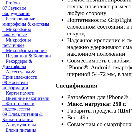
Profoto
голова позволяет размест
07 Звуковое
любую сторону
оборудование
Беспроводные
Портативность: GripTight
микрофоны & системы
сложенном состоянии, и 
Микрофоны
секунд
накамерные
Надежное крепление к с
Микрофоны
петличные
надежно удерживают смар
Микрофоны прочие
наклонном положении
Наушники & Колонки
Совместимость с любым 
Рекордеры &
Диктофоны
iPhone®, Android-смарт
Аксессуары &
шириной 54-72 мм, в защ
Принадлежности
08 Носители
Спецификация
информации
Карты памяти
Разработан для iPhone® ,
Внешние накопители
Макс. нагрузка: 250 г.
Фотопленка и
видеокассеты
Габариты продукта (ШxГx
09 Элем. питания &
Вес: 49 г.
Блоки питания
Совместим со смартфона
Аккумуляторы
Блоки питания