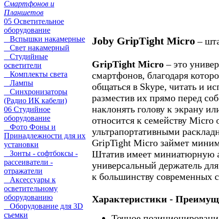
Смартфонов и
Планшетов
05 Осветительное
оборудование
Вспышки накамерные
Joby GripTight Micro
– шта
Свет накамерный
Студийные
GripTight Micro
– это универ
осветители
Комплекты света
смартфонов, благодаря которо
Лампы
общаться в Skype, читать и и
Синхронизаторы
разместив их прямо перед со
(Радио ИК кабели)
наклонять голову к экрану ил
06 Студийное
оборудование
относится к семейству Micro
Фото Фоны и
ультрапортативными расклад
Принадлежности для их
GripTight Micro займет мини
установки
Штатив имеет миниатюрную 
Зонты - софтбоксы -
рассеиватели -
универсальный держатель для
отражатели
к большинству современных 
Аксессуары к
осветительному
оборудованию
Характеристики - Преимущ
Оборудование для 3D
съемки
Точное позиционировани