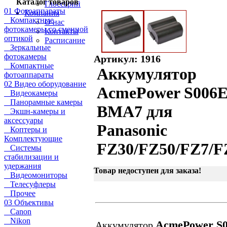
Каталог товаров
Глоссарий
01 Фотоаппараты
Компания
Компактные
О нас
фотокамеры со сменной
Контакты
оптикой
Расписание
Зеркальные
фотокамеры
Артикул: 1916
Компактные
Аккумулятор
фотоаппараты
02 Видео оборудование
AcmePower S006E
Видеокамеры
Панорамные камеры
BMA7 для
Экшн-камеры и
аксессуары
Panasonic
Коптеры и
Комплектующие
FZ30/FZ50/FZ7/F
Системы
стабилизации и
удержания
Товар недоступен для заказа!
Видеомониторы
Телесуфлеры
Прочее
03 Объективы
Canon
Nikon
AcmePower S
Аккумулятор