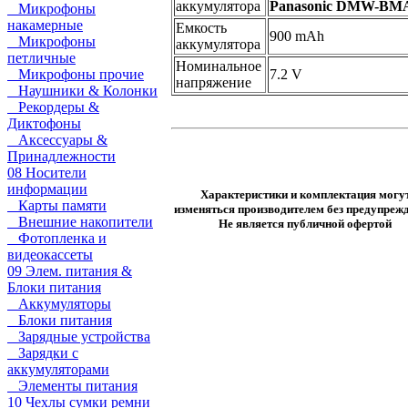
аккумулятора
Panasonic DMW-B
Микрофоны
накамерные
Емкость
900 mAh
Микрофоны
аккумулятора
петличные
Номинальное
Микрофоны прочие
7.2 V
напряжение
Наушники & Колонки
Рекордеры &
Диктофоны
Аксессуары &
Принадлежности
08 Носители
информации
Характеристики и комплектация могу
Карты памяти
изменяться производителем без предупрежд
Внешние накопители
Не является публичной офертой
Фотопленка и
видеокассеты
09 Элем. питания &
Блоки питания
Аккумуляторы
Блоки питания
Зарядные устройства
Зарядки с
аккумуляторами
Элементы питания
10 Чехлы сумки ремни