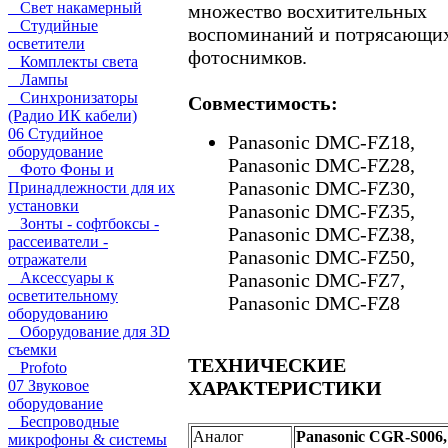
Свет накамерный
множество восхитительных
Студийные
воспоминаний и потрясающи
осветители
фотоснимков.
Комплекты света
Лампы
Синхронизаторы
Совместимость:
(Радио ИК кабели)
06 Студийное
Panasonic DMC-FZ18,
оборудование
Panasonic DMC-FZ28,
Фото Фоны и
Panasonic DMC-FZ30,
Принадлежности для их
установки
Panasonic DMC-FZ35,
Зонты - софтбоксы -
Panasonic DMC-FZ38,
рассеиватели -
Panasonic DMC-FZ50,
отражатели
Аксессуары к
Panasonic DMC-FZ7,
осветительному
Panasonic DMC-FZ8
оборудованию
Оборудование для 3D
съемки
ТЕХНИЧЕСКИЕ
Profoto
07 Звуковое
ХАРАКТЕРИСТИКИ
оборудование
Беспроводные
Аналог
Panasonic CGR-S006,
микрофоны & системы