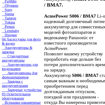
Fujifilm
/ BMA7.
Olympus
Sony
Sigma
AcmePower S006 / BMA7
Li-
Tamron
надежный долговечный лити
Tokina
аккумулятор для совместимы
Pentax
Lensbaby
моделей
фотоаппаратов и
Прочие
видеокамер Panasonic от
04 Аксессуары для фото
известного производителя
& видео
Аккумуляторы &
AcmePower
.
зарядки
Позволит вашему устройству
Стандартные
проработать еще дольше без
аккумуляторы
потери дополнительного вре
Аккумуляторы для
видеокамер
на зарядку.
Аккумуляторы для
Аккумулятор
S006 / BMA7
ст
фотоаппаратов
самым важным и необходимы
Зарядки с
приобретением перед
аккумуляторами
Зарядные устройства
долгожданным отпуском,
05 Осветительное
поездкой или праздником -
оборудование
откуда Вы намерены привезт
Вспышки накамерные