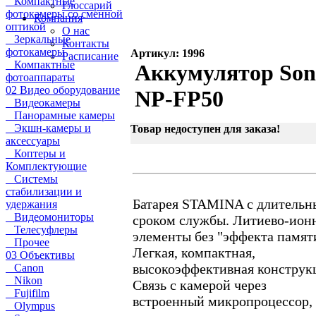
Компактные
Глоссарий
фотокамеры со сменной
Компания
оптикой
О нас
Зеркальные
Контакты
фотокамеры
Артикул: 1996
Расписание
Компактные
Аккумулятор Son
фотоаппараты
02 Видео оборудование
NP-FP50
Видеокамеры
Панорамные камеры
Экшн-камеры и
Товар недоступен для заказа!
аксессуары
Коптеры и
Комплектующие
Системы
стабилизации и
Батарея STAMINA с длитель
удержания
Видеомониторы
сроком службы. Литиево-ион
Телесуфлеры
элементы без "эффекта памят
Прочее
Легкая, компактная,
03 Объективы
высокоэффективная конструк
Canon
Nikon
Связь с камерой через
Fujifilm
встроенный микропроцессор,
Olympus