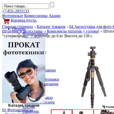
+7-831-2831133
Фотопрокат
Комиссионка
Акции
Корзина пуста.
Главная страница
Каталог товаров
04 Аксессуары для фото 
Обзоры
Штативы и аксессуары
Комплекты (штатив + голова)
Штати
Фотоаппараты
"суперкомпакт" + монопод: до 6 кг Высота до 156 с
Объективы
Фильтры
Новости
Фото и видео
Гаджеты
Аксессуары
Слухи
Новости компании
Услуги
Прокат фототехники
Выкуп и реализация
Покупателям
Акции
Как сделать заказ
Доставка и оплата
Каталог товаров
Кредит
01 Фотоаппараты
Гарантии