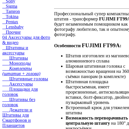
Sony
Sigma
Tamron
Профессиональный супер компактны
Tokina
штатив - трансформер
FUJIMI FT99
Pentax
будет незаменимым помощником как
Lensbaby
фотографу любителю, так и опытном
Прочие
фотографу.
04 Аксессуары для фото
& видео
FUJIMI FT99A
Особенности
:
Штативы и
аксессуары
Штатив изготовлен из магниев
Штативы
алюминиевого сплава
Моноподы
Шаровая штативная головка с
Комплекты
возможностью вращения на 360
(штатив + голова)
съёмки панорам (в комплекте)
Штативные головы
Штативная площадка
Аксессуары
быстросъемная, имеет
Площадки для
прорезиненные, антискользящи
головок
вставки, болт-фиксатор, двойн
Штативы без
пузырьковый уровень
головок
Встроенный крюк для утяжеле
Дежатели и
штатива
Штативы для
Возможность переворачивать
Смартфонов и
центральную штангу
на 180° 
Планшетов
макросъёмки