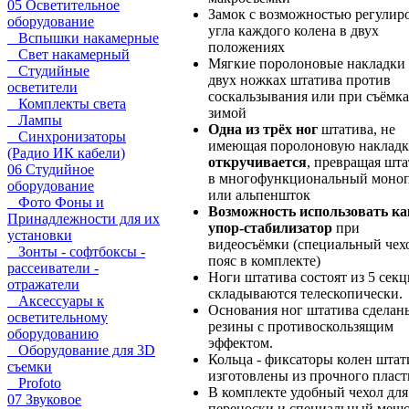
05 Осветительное
Замок с возможностью регулир
оборудование
угла каждого колена в двух
Вспышки накамерные
положениях
Свет накамерный
Мягкие поролоновые накладки
Студийные
двух ножках штатива против
осветители
соскальзывания или при съёмк
Комплекты света
зимой
Лампы
Одна из трёх ног
штатива, не
Синхронизаторы
имеющая поролоновую накладк
(Радио ИК кабели)
откручивается
, превращая шт
06 Студийное
в многофункциональный моно
оборудование
или альпеншток
Фото Фоны и
Возможность использовать ка
Принадлежности для их
упор-стабилизатор
при
установки
видеосъёмки (специальный чех
Зонты - софтбоксы -
пояс в комплекте)
рассеиватели -
Ноги штатива состоят из 5 секц
отражатели
складываются телескопически.
Аксессуары к
Основания ног штатива сделан
осветительному
резины с противоскользящим
оборудованию
эффектом.
Оборудование для 3D
Кольца - фиксаторы колен штат
съемки
изготовлены из прочного пласт
Profoto
В комплекте удобный чехол для
07 Звуковое
переноски и специальный меш