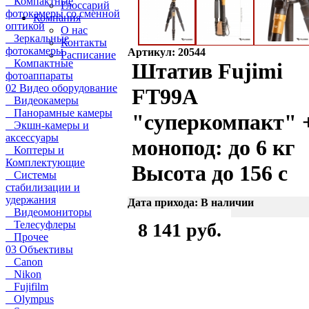
Компактные
Глоссарий
фотокамеры со сменной
Компания
оптикой
О нас
Зеркальные
Контакты
фотокамеры
Артикул: 20544
Расписание
Компактные
Штатив Fujimi
фотоаппараты
02 Видео оборудование
FT99A
Видеокамеры
Панорамные камеры
"суперкомпакт" 
Экшн-камеры и
аксессуары
монопод: до 6 кг
Коптеры и
Комплектующие
Высота до 156 с
Системы
стабилизации и
удержания
Дата прихода: В наличии
Видеомониторы
Телесуфлеры
8 141 руб.
Прочее
03 Объективы
Canon
Nikon
Fujifilm
Olympus