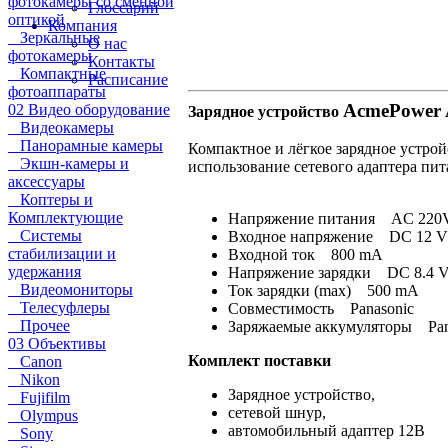
фотокамеры со сменной
Глоссарий
оптикой
Компания
Зеркальные
О нас
фотокамеры
Контакты
Компактные
Расписание
фотоаппараты
AcmePower 
02 Видео оборудование
Зарядное устройство
Видеокамеры
Панорамные камеры
Компактное и лёгкое зарядное устро
Экшн-камеры и
использование сетевого адаптера пи
аксессуары
Коптеры и
Комплектующие
Напряжение питания AC 220V
Системы
Входное напряжение DC 12 V
стабилизации и
Входной ток 800 mA
удержания
Напряжение зарядки DC 8.4 
Видеомониторы
Ток зарядки (max) 500 mA
Телесуфлеры
Совместимость Panasonic
Прочее
Заряжаемые аккумуляторы Pa
03 Объективы
Комплект поставки
Canon
Nikon
Зарядное устройство,
Fujifilm
сетевой шнур,
Olympus
автомобильный адаптер 12В
Sony