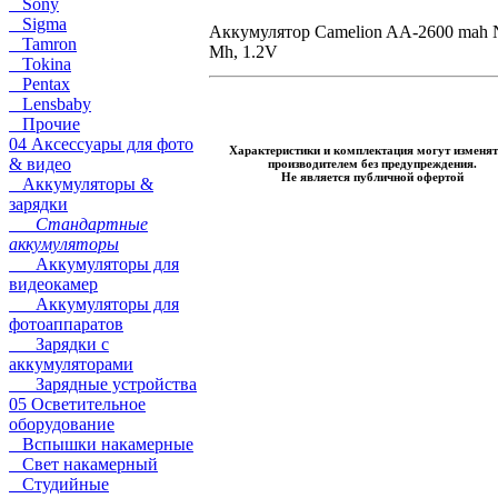
Sony
Sigma
Аккумулятор Camelion AA-2600 mah 
Tamron
Mh, 1.2V
Tokina
Pentax
Lensbaby
Прочие
04 Аксессуары для фото
Характеристики и комплектация могут изменят
& видео
производителем без предупреждения.
Не является публичной офертой
Аккумуляторы &
зарядки
Стандартные
аккумуляторы
Аккумуляторы для
видеокамер
Аккумуляторы для
фотоаппаратов
Зарядки с
аккумуляторами
Зарядные устройства
05 Осветительное
оборудование
Вспышки накамерные
Свет накамерный
Студийные