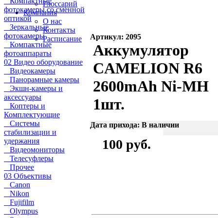
Компактные
Глоссарий
фотокамеры со сменной
Компания
оптикой
О нас
Зеркальные
Контакты
фотокамеры
Артикул: 2095
Расписание
Компактные
Аккумулятор
фотоаппараты
02 Видео оборудование
CAMELION R6
Видеокамеры
Панорамные камеры
2600mAh Ni-MH
Экшн-камеры и
аксессуары
1шт.
Коптеры и
Комплектующие
Системы
Дата прихода: В наличии
стабилизации и
удержания
100 руб.
Видеомониторы
Телесуфлеры
Прочее
03 Объективы
Canon
Nikon
Fujifilm
Olympus