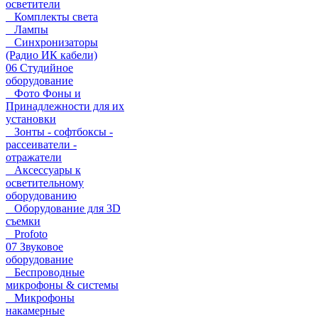
осветители
Комплекты света
Лампы
Синхронизаторы
(Радио ИК кабели)
06 Студийное
оборудование
Фото Фоны и
Принадлежности для их
установки
Зонты - софтбоксы -
рассеиватели -
отражатели
Аксессуары к
осветительному
оборудованию
Оборудование для 3D
съемки
Profoto
07 Звуковое
оборудование
Беспроводные
микрофоны & системы
Микрофоны
накамерные