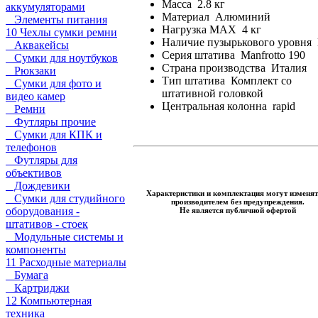
Масса 2.8 кг
аккумуляторами
Материал Алюминий
Элементы питания
Нагрузка MAX 4 кг
10 Чехлы сумки ремни
Наличие пузырькового уровня 
Аквакейсы
Серия штатива Manfrotto 190
Сумки для ноутбуков
Страна производства Италия
Рюкзаки
Тип штатива Комплект со
Сумки для фото и
штативной головкой
видео камер
Центральная колонна rapid
Ремни
Футляры прочие
Сумки для КПК и
телефонов
Футляры для
объективов
Дождевики
Характеристики и комплектация могут изменят
Сумки для студийного
производителем без предупреждения.
оборудования -
Не является публичной офертой
штативов - стоек
Модульные системы и
компоненты
11 Расходные материалы
Бумага
Картриджи
12 Компьютерная
техника