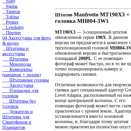
Sony
Sigma
Tamron
Manfrotto MT190X3 +
Штатив
Tokina
головка MH804-3W1
Pentax
Lensbaby
MT190X3
— 3-секционный штатив
Прочие
обновленной серии
190X
. В данном
04 Аксессуары для фото
версии он предлагается в комплекте с
& видео
трехпозиционной головой
MH804-3
Штативы и
обновленной версии и быстросъемно
аксессуары
площадкой
200PL
. С ее помощью
Штативы
фотограф может быстро, но в то же в
Моноподы
точно позиционировать камеру и
Комплекты
кадрировать снимки.
(штатив + голова)
Штативные головы
Отличные возможности для творческ
Аксессуары
съемки дает специальный адаптер Gr
Площадки для
Level Adaptor, расположенный на ни
головок
конце центральной колонны. С его
Штативы без
помощью фотограф может вести съе
головок
практически с уровня земли. Адаптер
Дежатели и
устанавливается вместо основной
Штативы для
колонны, и, благодаря этому штатив
Смартфонов и
можно практически полностью опуст
Планшетов