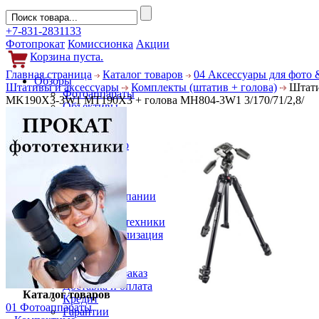
+7-831-2831133
Фотопрокат
Комиссионка
Акции
Корзина пуста.
Главная страница
Каталог товаров
04 Аксессуары для фото 
Обзоры
Штативы и аксессуары
Комплекты (штатив + голова)
Штати
Фотоаппараты
MK190X3-3W1 MT190X3 + голова MH804-3W1 3/170/71/2,8/
Объективы
Фильтры
Новости
Фото и видео
Гаджеты
Аксессуары
Слухи
Новости компании
Услуги
Прокат фототехники
Выкуп и реализация
Покупателям
Акции
Как сделать заказ
Доставка и оплата
Каталог товаров
Кредит
01 Фотоаппараты
Гарантии