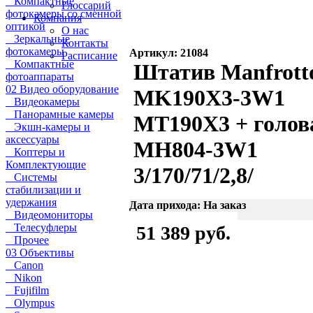
Компактные
Глоссарий
фотокамеры со сменной
Компания
оптикой
О нас
Зеркальные
Контакты
фотокамеры
Артикул: 21084
Расписание
Компактные
Штатив Manfrott
фотоаппараты
02 Видео оборудование
MK190X3-3W1
Видеокамеры
Панорамные камеры
MT190X3 + голов
Экшн-камеры и
аксессуары
MH804-3W1
Коптеры и
Комплектующие
3/170/71/2,8/
Системы
стабилизации и
удержания
Дата прихода: На заказ
Видеомониторы
Телесуфлеры
51 389 руб.
Прочее
03 Объективы
Canon
Nikon
Fujifilm
Olympus