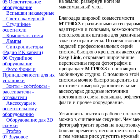
на землю, развернув ноги на
05 Осветительное
максимальный угол.
оборудование
Вспышки накамерные
Благодаря широкой совместимости
Свет накамерный
MT190X3
с различными аксессуарам
Студийные
адаптерами и головами, возможности
осветители
использования штатива для различн
Комплекты света
задач не ограничены. Позаимствован
Лампы
моделей профессиональных серий
Синхронизаторы
система быстрого крепления аксессу
(Радио ИК кабели)
Easy Link
, открывает широчайшие
06 Студийное
перспективы перед фотографом и
оборудование
превращает
MT190X3
в настоящую
Фото Фоны и
мобильную студию. С помощью этой
Принадлежности для их
системы можно быстро закрепить на
установки
штативе с камерой дополнительные
Зонты - софтбоксы -
аксессуары: диодные источники
рассеиватели -
постоянного света, вспышки, рефлек
отражатели
флаги и прочее оборудование.
Аксессуары к
осветительному
Установить штатив в рабочее положе
оборудованию
можно в считанные секунды. Чем ме
Оборудование для 3D
фотограф тратит время на подготовку
съемки
больше времени у него остается на с
Profoto
и тем меньше риск упустить нужный
07 Звуковое