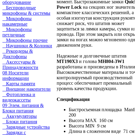
момент. Быстрозажимные замки
Quic
оборудование
Power Lock
на секциях ног значител
Беспроводные
компактнее классических решений, а
микрофоны & системы
особая изогнутая конструкция рукоят
Микрофоны
снижает риск, что штатив может
накамерные
зацепиться за лямки камеры, сумки и
Микрофоны
провода. При этом закрыть или откр
петличные
замки на ногах можно мгновенно од
Микрофоны прочие
движением руки.
Наушники & Колонки
Рекордеры &
Надежные и долговечные штатив
Диктофоны
MT190X3
и голова
MH804-3W1
Аксессуары &
разработаны и произведены в Италии
Принадлежности
Высококачественные материалы и т
08 Носители
контролируемый производственный
информации
процесс обеспечивает премиальный
Карты памяти
уровень качества продукции.
Внешние накопители
Фотопленка и
Спецификация
видеокассеты
09 Элем. питания &
Быстросъемная площадка Manfr
Блоки питания
200
Аккумуляторы
Высота MAX 160 см
Блоки питания
Высота MIN 9 см
Зарядные устройства
Длина в сложенном виде 71 см
Зарядки с