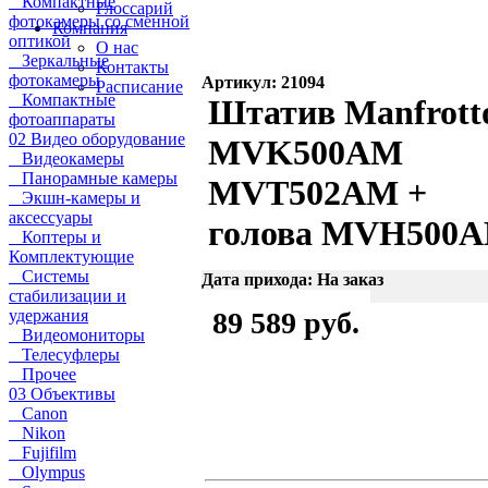
Компактные
Глоссарий
фотокамеры со сменной
Компания
оптикой
О нас
Зеркальные
Контакты
фотокамеры
Артикул: 21094
Расписание
Компактные
Штатив Manfrott
фотоаппараты
02 Видео оборудование
MVK500AM
Видеокамеры
Панорамные камеры
MVT502AM +
Экшн-камеры и
аксессуары
голова MVH500
Коптеры и
Комплектующие
Системы
Дата прихода: На заказ
стабилизации и
удержания
89 589 руб.
Видеомониторы
Телесуфлеры
Прочее
03 Объективы
Canon
Nikon
Fujifilm
Olympus