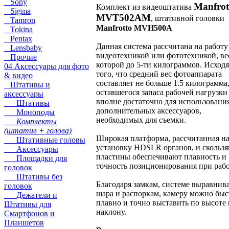
Sony
Manfrot
Комплект из видеоштатива
Sigma
MVT502AM
, штативной головки
Tamron
Manfrotto MVH500A
Tokina
Pentax
Данная система рассчитана на работу
Lensbaby
видеотехникой или фототехникой, ве
Прочие
которой до 5-ти килограммов. Исходя
04 Аксессуары для фото
того, что средний вес фотоаппарата
& видео
составляет не больше 1.5 килограмма,
Штативы и
оставшегося запаса рабочей нагрузки
аксессуары
вполне достаточно для использовани
Штативы
дополнительных аксессуаров,
Моноподы
необходимых для съемки.
Комплекты
(штатив + голова)
Широкая платформа, рассчитанная н
Штативные головы
установку HDSLR органов, и скольз
Аксессуары
пластины обеспечивают плавность и
Площадки для
точность позиционирования при рабо
головок
Штативы без
Благодаря замкам, системе выравнив
головок
шара и распоркам, камеру можно быс
Дежатели и
плавно и точно выставить по высоте 
Штативы для
наклону.
Смартфонов и
Планшетов