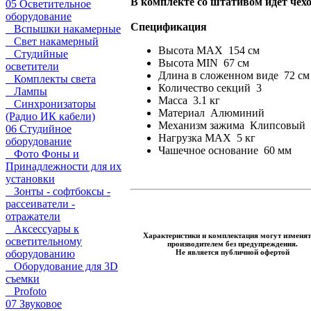
В комплекте со штативом идет чехо
05 Осветительное
оборудование
Спецификация
Вспышки накамерные
Свет накамерный
Высота MAX 154 см
Студийные
Высота MIN 67 см
осветители
Длина в сложенном виде 72 см
Комплекты света
Количество секций 3
Лампы
Масса 3.1 кг
Синхронизаторы
Материал Алюминий
(Радио ИК кабели)
Механизм зажима Клипсовый
06 Студийное
Нагрузка MAX 5 кг
оборудование
Чашечное основание 60 мм
Фото Фоны и
Принадлежности для их
установки
Зонты - софтбоксы -
рассеиватели -
отражатели
Аксессуары к
Характеристики и комплектация могут изменят
осветительному
производителем без предупреждения.
Не является публичной офертой
оборудованию
Оборудование для 3D
съемки
Profoto
07 Звуковое